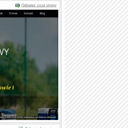
Odśwież zrzut strony