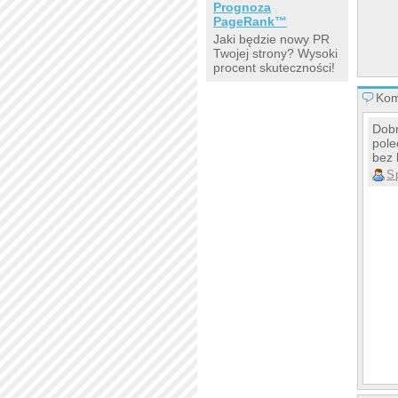
Prognoza
PageRank™
Jaki będzie nowy PR
Twojej strony? Wysoki
procent skuteczności!
Kom
Dobr
pole
bez 
S