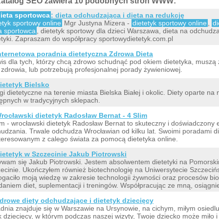
atalog SEO zawiera 10 podobnych stron WWW:
ieta sportowca
: dieta odchudzająca i dieta na redukcję
etyk sportowy online
Mgr Justyna Mizera -
dietetyk sportowy online
,
d
a sportowca
, dietetyk sportowy dla dzieci Warszawa, dieta na odchudza
etyki. Zapraszam do współpracy sportowydietetyk.com.pl
nternetowa poradnia dietetyczna Zdrowa Dieta
is dla tych, którzy chcą zdrowo schudnąć pod okiem dietetyka, muszą 
 zdrowia, lub potrzebują profesjonalnej porady żywieniowej.
ietetyk Bielsko
gi dietetyczne na terenie miasta Bielska Białej i okolic. Diety oparte na
ępnych w tradycyjnych sklepach.
rocławski dietetyk Radosław Bernat - 4 Slim
im - wrocławski dietetyk Radosław Bernat to skuteczny i doświadczony 
udzania. Trwale odchudza Wrocławian od kilku lat. Swoimi poradami di
teresowanym z calego świata za pomocą dietetyka online.
ietetyk w Szczecinie Jakub Piotrowski
wam się Jakub Piotrowski. Jestem absolwentem dietetyki na Pomors
ecinie. Ukończyłem również biotechnologię na Uniwersytecie Szczeciń
gaciło moją wiedzę w zakresie technologii żywności oraz procesów bi
daniem diet, suplementacji i treningów. Współpracując ze mną, osiągnie
drowe diety odchudzające i dietetyk dziecięcy
dnia znajduje się w Warszawie na Ursynowie, na cichym, miłym osiedlu
k dziecięcy, w którym podczas naszej wizyty, Twoje dziecko może miło i