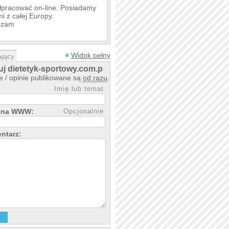
ółpracować on-line. Posiadamy
i z całej Europy.
aszam
Widok pełny
jący
j dietetyk-sportowy.com.pl
 / opinie publikowane są
od razu
.
Imię lub temat
rona WWW:
Opcjonalnie
ntarz: