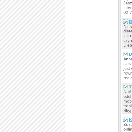
Jesz
inte
02-7
D
Nini
diet
jak 
czyn
Diet
D
Anna
szcz
jest
równ
regi
T
Norb
odch
mobi
tren
Skyp
K
Zuza
onli