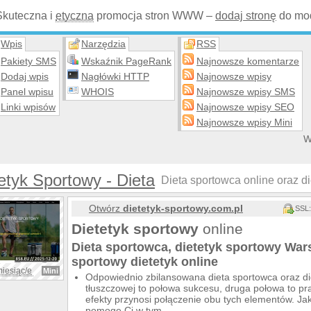
Skuteczna i
etyczna
promocja stron WWW –
dodaj stronę
do mod
Wpis
Narzędzia
RSS
Pakiety SMS
Wskaźnik PageRank
Najnowsze komentarze
Dodaj wpis
Nagłówki HTTP
Najnowsze wpisy
Panel wpisu
WHOIS
Najnowsze wpisy SMS
Linki wpisów
Najnowsze wpisy SEO
Najnowsze wpisy Mini
W
etyk Sportowy - Dieta
Dieta sportowca online oraz di
Otwórz
dietetyk-sportowy.com.pl
SSL:
Dietetyk sportowy
online
Dieta sportowca, dietetyk sportowy Wars
sportowy dietetyk online
miesiąc/e
Mini
Odpowiednio zbilansowana dieta sportowca oraz die
tłuszczowej to połowa sukcesu, druga połowa to pra
efekty przynosi połączenie obu tych elementów. Jak
pomogę Ci w tym.