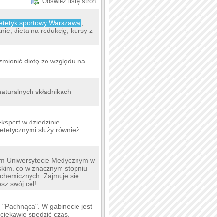
Odśwież listę stron
ietetyk sportowy Warszawa
,
nie, dieta na redukcję, kursy z
zmienić dietę ze względu na
 naturalnych składnikach
ekspert w dziedzinie
etetycznymi służy również
kim Uniwersytecie Medycznym w
skim, co w znacznym stopniu
ochemicznych. Zajmuje się
sz swój cel!
 "Pachnąca". W gabinecie jest
 ciekawie spędzić czas.