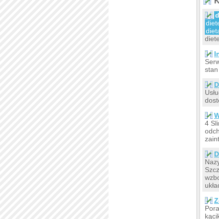
K
d
diet
diet
diet
I
Serw
stan
D
Usłu
dost
W
4 Sl
odch
zain
D
Nazy
Szcz
wzbo
ukła
Z
Pora
kąci