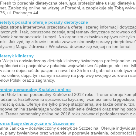
Fresh to poradnia dietetyczna oferująca profesjonalne usługi dietetyka
rnet. Zapisz się online na wizytę w Poradni, a zaopiekuje się Tobą wyk
76, ul. Pachnąca 44
ietetyk poradni oferuje porady dietetyczne
ejsza strona internetowa przedstawia ofertę i szereg informacji dotycząc
etycznych. I tak, poruszone zostają tutaj tematy dotyczące zdrowego od
również samopoczucie i umysł. Na organizm człowieka wpływa nie tylko 
niki. Jak żyć, by zdrowie i uroda zawsze stanowiły sprawy priorytetowe
etycznej Magia Zdrowia z Wrocławia dowiesz się więcej na ten temat.
ietetyk kliniczny
 Wieja to doświadczony dietetyk kliniczny świadcząca profesjonalne us
ególności dla pacjentów z południa województwa śląskiego, ale i nie tylk
 w stanie dojechać do pacjenta nawet do 25 km od gabinetu dietetyczn
ież online, dając tym samym szansę na poprawę swojego zdrowia i s
onów Polski oraz z zagranicy.
rening personalny Kraków i online
ert Gotz trener personalny Kraków od 2012 roku. Trener oferuje kom
udzaniu, kształtowaniu sprawności fizycznej, wzmacnianiu kręgosłupa,
lnością ciała. Oferuje nie tylko pracę stacjonarną, ale także online, tzn
ingowe online zawierające wideo objaśnienie ćwiczeń oraz trening osobi
e. Trener personalny online od 2018 roku prowadzi podopiecznych z cał
onsultacje dietetyczne w Szczecinie
nna Janicka – doświadczony dietetyk ze Szczecina. Oferuje indywidual
ne, plany żywieniowe oraz wsparcie w poprawie trawienia, odporności 