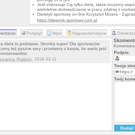
Jeśli interesuje Cię tylko dieta, także możemy wsp
wieloletnie doświadczenie w pracy zdalnej z osobam
Dietetyk sportowy on-line Krzysztof Mizera - Zapr
https://dietetyk-sportowy.com.pl
entarze
Podgląd
Wpis
Najpopularniejsze
Odwiedza
Skomentu
a dieta to podstawa. Stronka super! Dla sportowców
Komentarze
camy też pyszne sery i przetwory z karpia, bo warto jeść
Podpis:
konserwantów.
piżarnia Hrabiny
, 2026-03-11
Twoja st
Twój kome