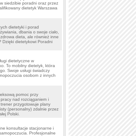
 w siedzibie poradni oraz przez
walifikowany dietetyk Warszawa
ych dietetyki i porad
żywiania, dbania o swoje ciało,
zdrowa dieta, ale również inne
? Dzięki dietetykowi Poradni
ługi dietetyczne w
o. To mobilny dietetyk, która
ego. Swoje usługi świadczy
amopoczucia osobom z innych
pleksową pomoc przy
 pracy nad rozciąganiem i
. trener przygotowuje plany
sty (personalny) zdalnie przez
ej Polski.
ne konsultacje stacjonarne i
i samopoczucia. Profesjonalne