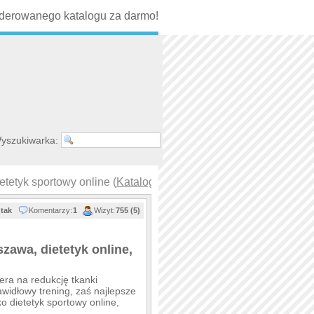
erowanego katalogu za darmo!
yszukiwarka:
etetyk sportowy online (
Katalog zdrowy styl życia
)
tak
Komentarzy:
1
Wizyt:
755 (5)
zawa, dietetyk online,
ra na redukcję tkanki
widłowy trening, zaś najlepsze
o dietetyk sportowy online,