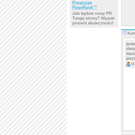
Prognoza
PageRank™
Jaki będzie nowy PR
Twojej strony? Wysoki
procent skuteczności!
Kom
jest
diet
leps
jesz
M