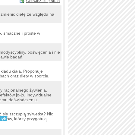
Odśwież listę stron
zmienić dietę ze względu na
, smaczne i proste w
odyscypliny, poświęcenia i nie
tawie badań.
kładu ciała. Proponuje
bach oraz diety w sporcie.
y racjonalnego żywienia,
fektów jo-jo. Indywidualne
zemu doświadczeniu.
 się szczupłą sylwetką? Nic
etyk
ów, którzy przygotują