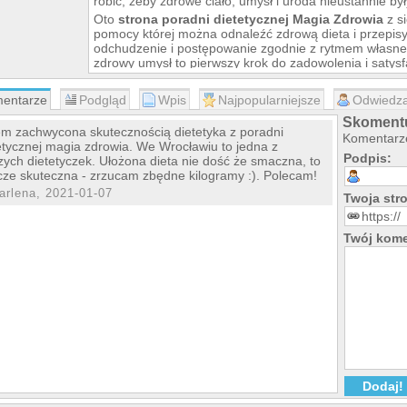
robić, żeby zdrowe ciało, umysł i uroda nieustannie b
Oto
strona poradni dietetycznej Magia Zdrowia
z s
pomocy której można odnaleźć zdrową dieta i przepis
odchudzenie i postępowanie zgodnie z rytmem własne
zdrowy umysł to pierwszy krok do zadowolenia i satysf
zatem, jak przyjemnie i skutecznie prowadzić zdrowy st
entarze
Podgląd
Wpis
Najpopularniejsze
Odwiedza
Skomentu
em zachwycona skutecznością dietetyka z poradni
Komentarze
etycznej magia zdrowia. We Wrocławiu to jedna z
Podpis:
zych dietetyczek. Ułożona dieta nie dość że smaczna, to
cze skuteczna - zrzucam zbędne kilogramy :). Polecam!
arlena, 2021-01-07
Twoja st
Twój kome