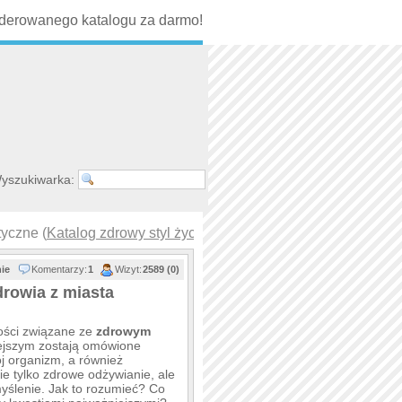
erowanego katalogu za darmo!
yszukiwarka:
tyczne (
Katalog zdrowy styl życia
)
nie
Komentarzy:
1
Wizyt:
2589 (0)
drowia z miasta
mości związane ze
zdrowym
iejszym zostają omówione
j organizm, a również
e tylko zdrowe odżywianie, ale
myślenie. Jak to rozumieć? Co