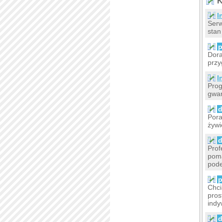
K
I
Serw
stan
p
Dora
przy
I
Prog
gwar
d
Pora
żywi
d
Prof
poma
pode
p
Chci
pros
indy
d