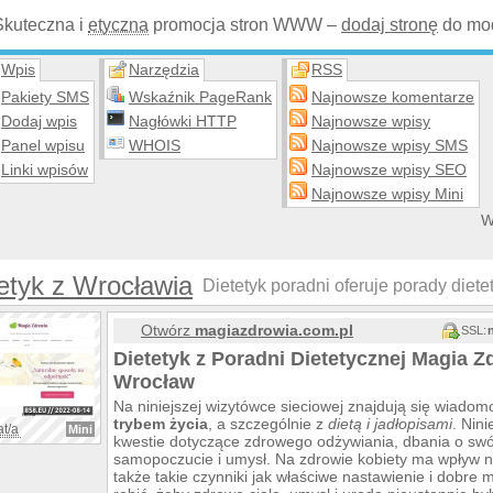
Skuteczna i
etyczna
promocja stron WWW –
dodaj stronę
do mod
Wpis
Narzędzia
RSS
Pakiety SMS
Wskaźnik PageRank
Najnowsze komentarze
Dodaj wpis
Nagłówki HTTP
Najnowsze wpisy
Panel wpisu
WHOIS
Najnowsze wpisy SMS
Linki wpisów
Najnowsze wpisy SEO
Najnowsze wpisy Mini
W
etyk z Wrocławia
Dietetyk poradni oferuje porady diete
Otwórz
magiazdrowia.com.pl
SSL:
Dietetyk z Poradni Dietetycznej Magia Z
Wrocław
Na niniejszej wizytówce sieciowej znajdują się wiado
trybem życia
, a szczególnie z
dietą i jadłopisami
. Nin
at/a
Mini
kwestie dotyczące zdrowego odżywiania, dbania o swó
samopoczucie i umysł. Na zdrowie kobiety ma wpływ ni
także takie czynniki jak właściwe nastawienie i dobre 