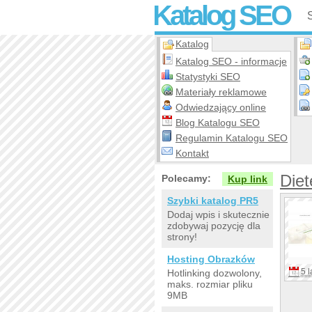
Katalog SEO
Katalog
Katalog SEO - informacje
Statystyki SEO
Materiały reklamowe
Odwiedzający online
Blog Katalogu SEO
Regulamin Katalogu SEO
Kontakt
Diet
Polecamy:
Kup link
Szybki katalog PR5
Dodaj wpis i skutecznie
zdobywaj pozycję dla
strony!
Hosting Obrazków
5 l
Hotlinking dozwolony,
maks. rozmiar pliku
9MB