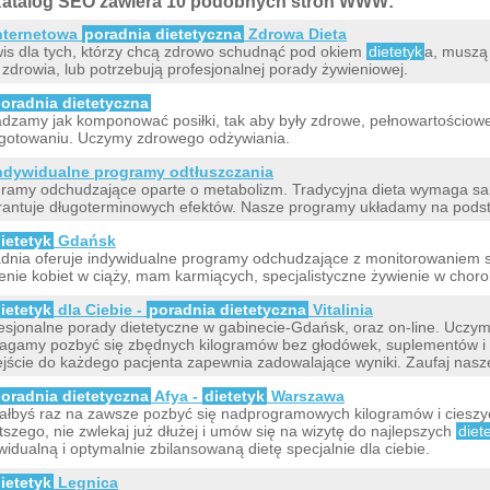
atalog SEO zawiera 10 podobnych stron WWW:
nternetowa
poradnia dietetyczna
Zdrowa Dieta
is dla tych, którzy chcą zdrowo schudnąć pod okiem
dietetyk
a, muszą 
 zdrowia, lub potrzebują profesjonalnej porady żywieniowej.
oradnia dietetyczna
dzamy jak komponować posiłki, tak aby były zdrowe, pełnowartościowe
gotowaniu. Uczymy zdrowego odżywiania.
ndywidualne programy odtłuszczania
ramy odchudzające oparte o metabolizm. Tradycyjna dieta wymaga sam
antuje długoterminowych efektów. Nasze programy układamy na pods
ietetyk
Gdańsk
dnia oferuje indywidualne programy odchudzające z monitorowaniem s
enie kobiet w ciąży, mam karmiących, specjalistyczne żywienie w choro
ietetyk
dla Ciebie -
poradnia dietetyczna
Vitalinia
esjonalne porady dietetyczne w gabinecie-Gdańsk, oraz on-line. Uczym
gamy pozbyć się zbędnych kilogramów bez głodówek, suplementów i e
jście do każdego pacjenta zapewnia zadowalające wyniki. Zaufaj nas
oradnia dietetyczna
Afya -
dietetyk
Warszawa
ałbyś raz na zawsze pozbyć się nadprogramowych kilogramów i cieszyć
tszego, nie zwlekaj już dłużej i umów się na wizytę do najlepszych
diet
widualną i optymalnie zbilansowaną dietę specjalnie dla ciebie.
ietetyk
Legnica