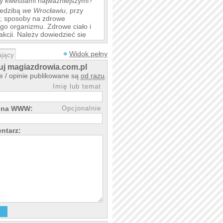
yły kwestiami najważniejszymi?
iedzibą
we Wrocławiu
, przy
y, sposoby na zdrowe
go organizmu. Zdrowe ciało i
akcji. Należy dowiedzieć się
yl życia.
Widok pełny
jący
j magiazdrowia.com.pl
 / opinie publikowane są
od razu
.
Imię lub temat
rona WWW:
Opcjonalnie
ntarz: