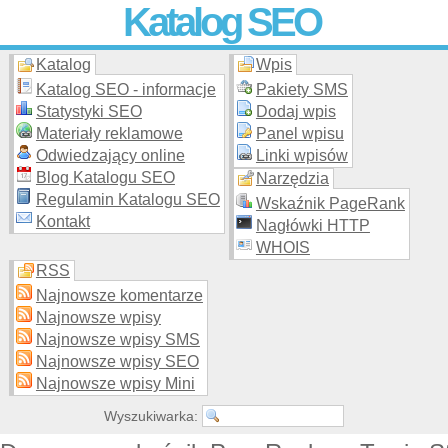
Katalog SEO
Katalog
Wpis
Skuteczna i
etyczna
promocja stron WWW –
dodaj stronę
do
moderowanego katalogu za darmo!
Katalog SEO - informacje
Pakiety SMS
Statystyki SEO
Dodaj wpis
Materiały reklamowe
Panel wpisu
Odwiedzający online
Linki wpisów
Blog Katalogu SEO
Narzędzia
Regulamin Katalogu SEO
Wskaźnik PageRank
Kontakt
Nagłówki HTTP
WHOIS
RSS
Najnowsze komentarze
Najnowsze wpisy
Najnowsze wpisy SMS
Najnowsze wpisy SEO
Najnowsze wpisy Mini
Wyszukiwarka: