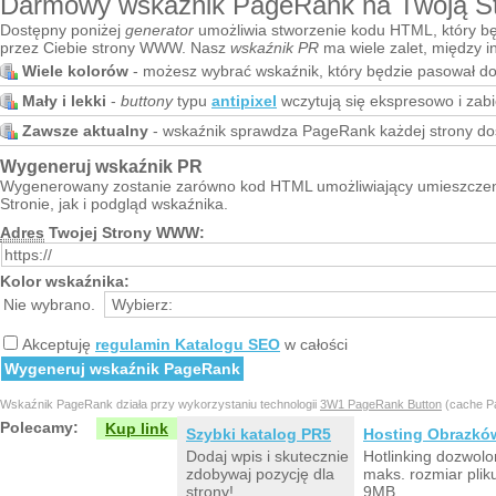
Darmowy wskaźnik PageRank na Twoją S
Dostępny poniżej
generator
umożliwia stworzenie kodu HTML, który bę
przez Ciebie strony WWW. Nasz
wskaźnik PR
ma wiele zalet, między i
Wiele kolorów
- możesz wybrać wskaźnik, który będzie pasował do 
Mały i lekki
-
buttony
typu
antipixel
wczytują się ekspresowo i zabi
Zawsze aktualny
- wskaźnik sprawdza PageRank każdej strony dos
Wygeneruj wskaźnik PR
Wygenerowany zostanie zarówno kod HTML umożliwiający umieszczen
Stronie, jak i podgląd wskaźnika.
Adres
Twojej Strony WWW:
Kolor wskaźnika:
Akceptuję
regulamin Katalogu SEO
w całości
Wskaźnik PageRank działa przy wykorzystaniu technologii
3W1 PageRank Button
(cache P
Polecamy:
Kup link
Szybki katalog PR5
Hosting Obrazkó
Dodaj wpis i skutecznie
Hotlinking dozwolo
zdobywaj pozycję dla
maks. rozmiar plik
strony!
9MB