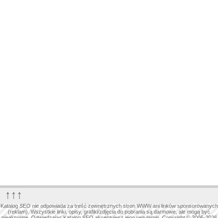
↑↑↑
Katalog SEO nie odpowiada za treść zewnętrznych stron WWW ani linków sponsorowanych
(reklam). Wszystkie linki, opisy, grafiki/zdjęcia do pobrania są darmowe, ale mogą być
nieaktualne. Odwiedzając Katalog SEO akceptujesz jego regulamin. Copyright © 2006-2026