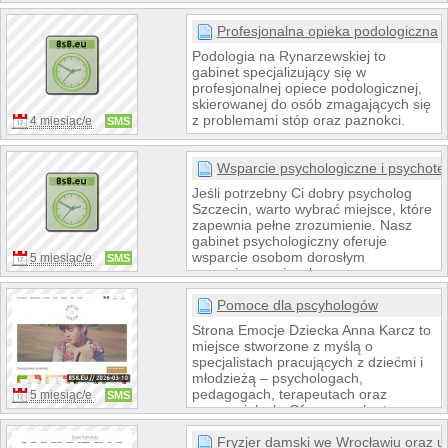
kosmetycznych. Strona jest prosta w
obsłudze, czytelna i przyjazna dla
Profesjonalna opieka podologiczna
użytkownika, dzięki czemu umożliwia
Podologia na Rynarzewskiej to
szybkie zapoznanie się z
gabinet specjalizujący się w
asortymentem oraz sprawne złożenie
profesjonalnej opiece podologicznej,
zamówienia w dogodnym czasie.
skierowanej do osób zmagających się
z problemami stóp oraz paznokci.
4 miesiąc/e
SMS
Wsparcie psychologiczne i psychote
Jeśli potrzebny Ci dobry psycholog
Szczecin, warto wybrać miejsce, które
zapewnia pełne zrozumienie. Nasz
gabinet psychologiczny oferuje
wsparcie osobom dorosłym
5 miesiąc/e
SMS
zmagającym się z kryzysem
emocjonalnym, przewlekłym stresem,
obniżonym nastrojem, lękiem czy
Pomoce dla pscyhologów
trudnościami w relacjach
Strona Emocje Dziecka Anna Karcz to
miejsce stworzone z myślą o
specjalistach pracujących z dziećmi i
młodzieżą – psychologach,
pedagogach, terapeutach oraz
5 miesiąc/e
SMS
nauczycielach. Oferowane karty pracy
stanowią gotowe, merytorycznie
opracowane wsparcie w codziennej
Fryzjer damski we Wrocławiu oraz us