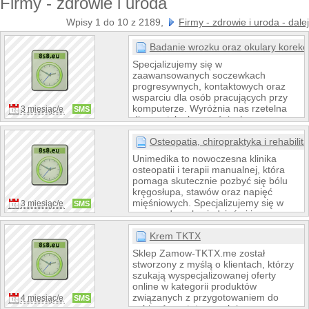
Firmy - zdrowie i uroda
Wpisy 1 do 10 z 2189,
Firmy - zdrowie i uroda - dalej
Badanie wrozku oraz okulary korekc
Specjalizujemy się w
zaawansowanych soczewkach
progresywnych, kontaktowych oraz
wsparciu dla osób pracujących przy
komputerze. Wyróżnia nas rzetelna
3 miesiąc/e
SMS
diagnostyka bez pośpiechu,
indywidualne doradztwo stylistyczne i
najwyższa jakość wykonania okularów.
Osteopatia, chiropraktyka i rehabilita
Zapewniamy pełny serwis
Unimedika to nowoczesna klinika
posprzedażowy oraz dwuletnią
osteopatii i terapii manualnej, która
gwarancję na produkty w przyjaznej,
pomaga skutecznie pozbyć się bólu
sąsiedzkiej atmosferze. Sprawdź
kręgosłupa, stawów oraz napięć
naszą ofertę i umów się na wizytę u
mięśniowych. Specjalizujemy się w
3 miesiąc/e
SMS
optometrysty na stronie internetowej:
pracy z dorosłymi, dziećmi i
WWW.optykoptosfera.pl
niemowlętami, oferując indywidualne
podejście i holistyczne leczenie.
Krem TKTX
Łączymy wiedzę z zakresu fizjoterapii,
Sklep Zamow-TKTX.me został
osteopatii i chiropraktyki, aby
stworzony z myślą o klientach, którzy
przywrócić zdrowie, sprawność i
szukają wyspecjalizowanej oferty
komfort życia naszym pacjentom.
online w kategorii produktów
związanych z przygotowaniem do
4 miesiąc/e
SMS
zabiegów estetycznych i