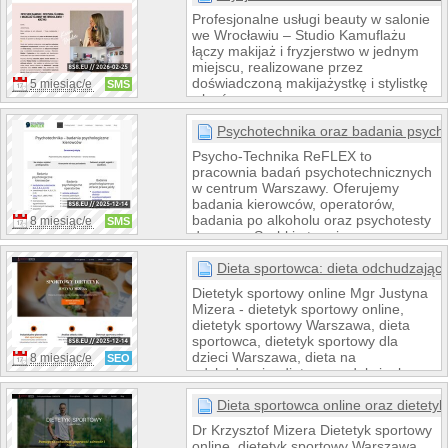
pracy terapeutycznej i diagnostycznej.
Profesjonalne usługi beauty w salonie
we Wrocławiu – Studio Kamuflażu
łączy makijaż i fryzjerstwo w jednym
miejscu, realizowane przez
doświadczoną makijażystkę i stylistkę
5 miesiąc/e
SMS
włosów
Psychotechnika oraz badania psych
Psycho-Technika ReFLEX to
pracownia badań psychotechnicznych
w centrum Warszawy. Oferujemy
badania kierowców, operatorów,
badania po alkoholu oraz psychotesty
8 miesiąc/e
SMS
do pracy. Szybkie terminy,
profesjonalna diagnostyka i
orzeczenia wydawane na miejscu.
Dieta sportowca: dieta odchudzająca 
Sprawdź ofertę na psycho-technika.pl/
Dietetyk sportowy online Mgr Justyna
Mizera - dietetyk sportowy online,
dietetyk sportowy Warszawa, dieta
sportowca, dietetyk sportowy dla
dzieci Warszawa, dieta na
8 miesiąc/e
SEO
odchudzanie, dieta na redukcję, kursy
z dietetyki. Zapraszam do współpracy
sportowydietetyk.com.pl
Dieta sportowca online oraz dietetyk
Dr Krzysztof Mizera Dietetyk sportowy
online, dietetyk sportowy Warszawa