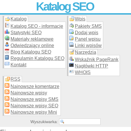
Katalog SEO
Katalog
Wpis
Skuteczna i
etyczna
promocja stron WWW –
dodaj stronę
do
moderowanego katalogu za darmo!
Katalog SEO - informacje
Pakiety SMS
Statystyki SEO
Dodaj wpis
Materiały reklamowe
Panel wpisu
Odwiedzający online
Linki wpisów
Blog Katalogu SEO
Narzędzia
Regulamin Katalogu SEO
Wskaźnik PageRank
Kontakt
Nagłówki HTTP
WHOIS
RSS
Najnowsze komentarze
Najnowsze wpisy
Najnowsze wpisy SMS
Najnowsze wpisy SEO
Najnowsze wpisy Mini
Wyszukiwarka: