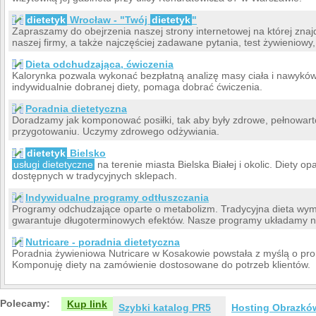
dietetyk
Wrocław - "Twój
dietetyk
"
Zapraszamy do obejrzenia naszej strony internetowej na której znajd
naszej firmy, a także najczęściej zadawane pytania, test żywieniowy,
Dieta odchudzająca, ćwiczenia
Kalorynka pozwala wykonać bezpłatną analizę masy ciała i nawykó
indywidualnie dobranej diety, pomaga dobrać ćwiczenia.
Poradnia dietetyczna
Doradzamy jak komponować posiłki, tak aby były zdrowe, pełnowart
przygotowaniu. Uczymy zdrowego odżywiania.
dietetyk
Bielsko
usługi dietetyczne
na terenie miasta Bielska Białej i okolic. Diety o
dostępnych w tradycyjnych sklepach.
Indywidualne programy odtłuszczania
Programy odchudzające oparte o metabolizm. Tradycyjna dieta wym
gwarantuje długoterminowych efektów. Nasze programy układamy n
Nutricare - poradnia dietetyczna
Poradnia żywieniowa Nutricare w Kosakowie powstała z myślą o p
Komponuję diety na zamówienie dostosowane do potrzeb klientów.
Polecamy:
Kup link
Szybki katalog PR5
Hosting Obrazkó