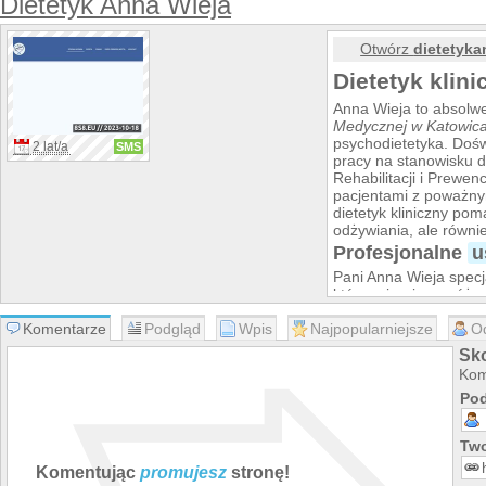
Dietetyk Anna Wieja
Otwórz
dietetyka
Dietetyk klini
Anna Wieja to absolw
Medycznej w Katowic
psychodietetyka. Doś
2 lat/a
SMS
pracy na stanowisku 
Rehabilitacji i Prewen
pacjentami z poważny
dietetyk kliniczny po
odżywiania, ale równi
Profesjonalne
u
Pani Anna Wieja specj
którzy cierpią na róż
m.in.:
Komentarze
Podgląd
Wpis
Najpopularniejsze
O
problemy kardiolog
nadwaga
Sko
otyłość
Kom
nadciśnienie tętnic
Pod
hipercholersterole
dna moczanowa
cukrzyca typu 2
Two
insulinoodporność
Komentując
promujesz
stronę!
niedoczynność tar