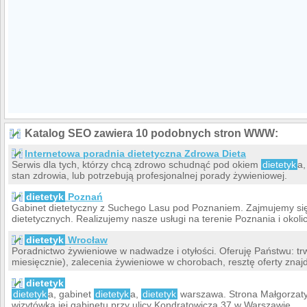
Katalog SEO zawiera 10 podobnych stron WWW:
Internetowa poradnia dietetyczna Zdrowa Dieta
Serwis dla tych, którzy chcą zdrowo schudnąć pod okiem
dietetyk
a,
stan zdrowia, lub potrzebują profesjonalnej porady żywieniowej.
dietetyk
Poznań
Gabinet dietetyczny z Suchego Lasu pod Poznaniem. Zajmujemy s
dietetycznych. Realizujemy nasze usługi na terenie Poznania i okolic
dietetyk
Wrocław
Poradnictwo żywieniowe w nadwadze i otyłości. Oferuję Państwu: trw
miesięcznie), zalecenia żywieniowe w chorobach, resztę oferty znajd
dietetyk
dietetyk
a, gabinet
dietetyk
a,
dietetyk
warszawa. Strona Małgorzaty 
wizytówką jej gabinetu przy ulicy Kondratowicza 37 w Warszawie.