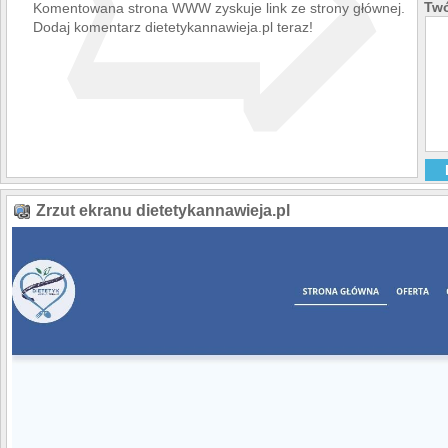
➯
choroba refluksowa
Twó
Komentowana strona WWW zyskuje link ze strony głównej.
zaparcia
Dodaj komentarz dietetykannawieja.pl teraz!
niewydolność nere
Cennik usług
di
Usługi świadczone prz
do atrakcyjnych cenow
Wieja kosztuje od 150 
opracowanie indywidu
nauką prawidłowych n
Zrzut ekranu dietetykannawieja.pl