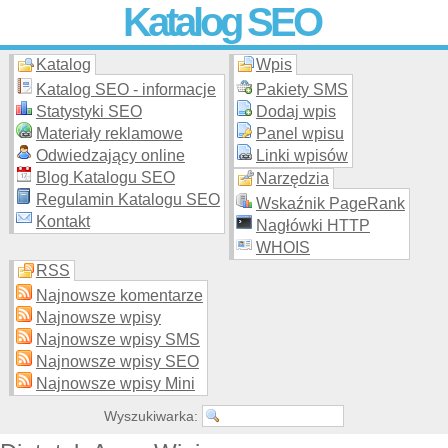
Katalog SEO
Katalog
Wpis
Skuteczna i
etyczna
promocja stron WWW –
dodaj stronę
do
moderowanego katalogu za darmo!
Katalog SEO - informacje
Pakiety SMS
Statystyki SEO
Dodaj wpis
Materiały reklamowe
Panel wpisu
Odwiedzający online
Linki wpisów
Blog Katalogu SEO
Narzędzia
Regulamin Katalogu SEO
Wskaźnik PageRank
Kontakt
Nagłówki HTTP
WHOIS
RSS
Najnowsze komentarze
Najnowsze wpisy
Najnowsze wpisy SMS
Najnowsze wpisy SEO
Najnowsze wpisy Mini
Wyszukiwarka: