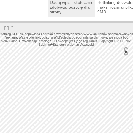
Dodaj wpis i skutecznie
Hotlinking dozwolo
zdobywaj pozycję dla
maks. rozmiar plik
strony!
9MB
↑↑↑
Katalog SEO nie odpowiada za treść zewnętrznych stron WWW ani linków sponsorowanych
(reklam). Wszystkie linki, opisy, grafiki/zdjęcia do pobrania są darmowe, ale mogą być
nieaktualne. Odwiedzając Katalog SEO akceptujesz jego regulamin. Copyright © 2006-2026
Sublime
★
Star.com Walerian Walawski
.