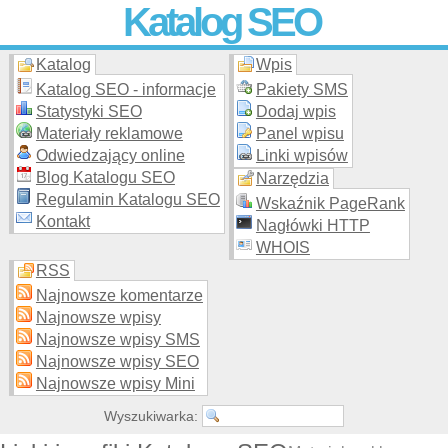
Katalog SEO
Katalog
Wpis
Skuteczna i
etyczna
promocja stron WWW –
dodaj stronę
do
moderowanego katalogu za darmo!
Katalog SEO - informacje
Pakiety SMS
Statystyki SEO
Dodaj wpis
Materiały reklamowe
Panel wpisu
Odwiedzający online
Linki wpisów
Blog Katalogu SEO
Narzędzia
Regulamin Katalogu SEO
Wskaźnik PageRank
Kontakt
Nagłówki HTTP
WHOIS
RSS
Najnowsze komentarze
Najnowsze wpisy
Najnowsze wpisy SMS
Najnowsze wpisy SEO
Najnowsze wpisy Mini
Wyszukiwarka: