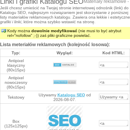
Linki i grafiki Katalogu SEO
Materiały reklamowe - 
Jeśli chcesz umieścić na Twojej stronie internetowej odnośnik (link) do
Katalogu SEO, najlepszym rozwiązaniem jest skorzystanie z poniższej
listy materiałów reklamowych katalogu. Zawiera ona lekkie i estetyczne
grafiki i linki
, które można szybko wstawić na stronę.
Kody można
dowolnie modyfikować
(nie musi to być atrybut
rel="nofollow" ;-)) zaś pliki graficzne powielać.
Lista meteriałów reklamowych (kolejność losowa):
Typ:
Wygląd:
Kod HTML:
Antipixel
klasyczny
(80x15px)
Antipixel
nowoczesny
(80x15px)
Używamy
Katalogu SEO
od
Tekstowy
2026-08-07.
Box
(125x125px)