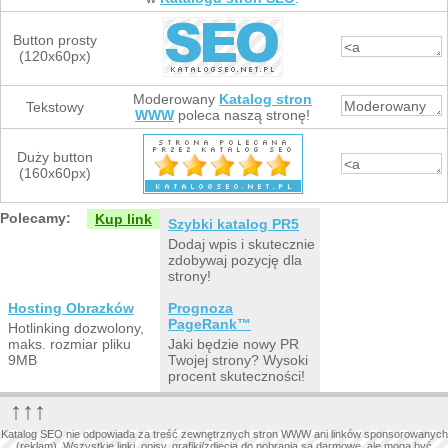
Button prosty
(120x60px)
Moderowany
Katalog stron
Tekstowy
WWW
poleca naszą stronę!
Duży button
(160x60px)
Polecamy:
Kup link
Szybki katalog PR5
Dodaj wpis i skutecznie
zdobywaj pozycję dla
strony!
Hosting Obrazków
Prognoza
PageRank™
Hotlinking dozwolony,
maks. rozmiar pliku
Jaki będzie nowy PR
9MB
Twojej strony? Wysoki
procent skuteczności!
↑↑↑
Katalog SEO nie odpowiada za treść zewnętrznych stron WWW ani linków sponsorowanych
(reklam). Wszystkie linki, opisy, grafiki/zdjęcia do pobrania są darmowe, ale mogą być