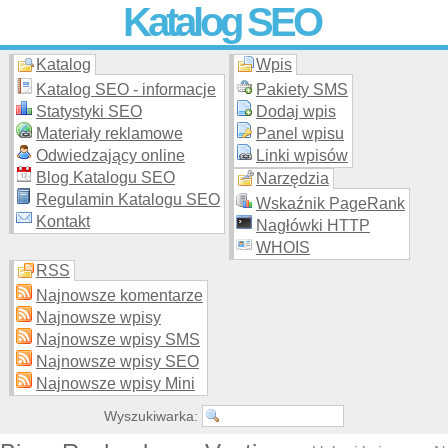
Katalog SEO
Katalog
Wpis
Skuteczna i
etyczna
promocja stron WWW –
dodaj stronę
do
moderowanego katalogu za darmo!
Katalog SEO - informacje
Pakiety SMS
Statystyki SEO
Dodaj wpis
Materiały reklamowe
Panel wpisu
Odwiedzający online
Linki wpisów
Blog Katalogu SEO
Narzędzia
Regulamin Katalogu SEO
Wskaźnik PageRank
Kontakt
Nagłówki HTTP
WHOIS
RSS
Najnowsze komentarze
Najnowsze wpisy
Najnowsze wpisy SMS
Najnowsze wpisy SEO
Najnowsze wpisy Mini
Wyszukiwarka: