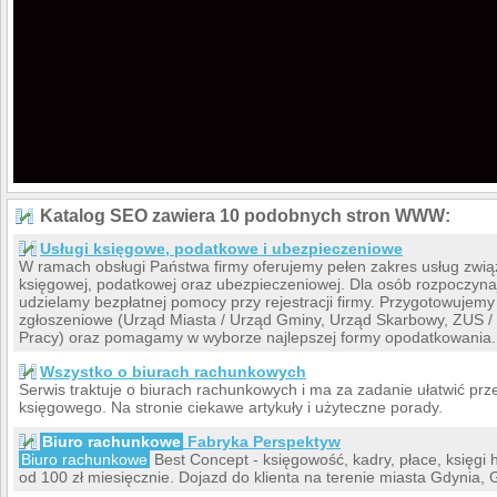
Katalog SEO zawiera 10 podobnych stron WWW:
Usługi księgowe, podatkowe i ubezpieczeniowe
W ramach obsługi Państwa firmy oferujemy pełen zakres usług zwi
księgowej, podatkowej oraz ubezpieczeniowej. Dla osób rozpoczyna
udzielamy bezpłatnej pomocy przy rejestracji firmy. Przygotowuje
zgłoszeniowe (Urząd Miasta / Urząd Gminy, Urząd Skarbowy, ZUS / 
Pracy) oraz pomagamy w wyborze najlepszej formy opodatkowania.
Wszystko o biurach rachunkowych
Serwis traktuje o biurach rachunkowych i ma za zadanie ułatwić pr
księgowego. Na stronie ciekawe artykuły i użyteczne porady.
Biuro rachunkowe
Fabryka Perspektyw
Biuro rachunkowe
Best Concept - księgowość, kadry, płace, księgi h
od 100 zł miesięcznie. Dojazd do klienta na terenie miasta Gdynia, 