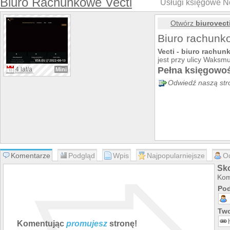
Biuro Rachunkowe Vecti
Usługi księgowe N
Otwórz
biurovecti
Biuro rachun
Vecti - biuro rachu
jest przy ulicy Waks
Pełna księgowoś
4 lat/a
Mini
Odwiedź naszą str
Komentarze
Podgląd
Wpis
Najpopularniejsze
O
Sko
Kom
Pod
Two
Komentując
promujesz
stronę!