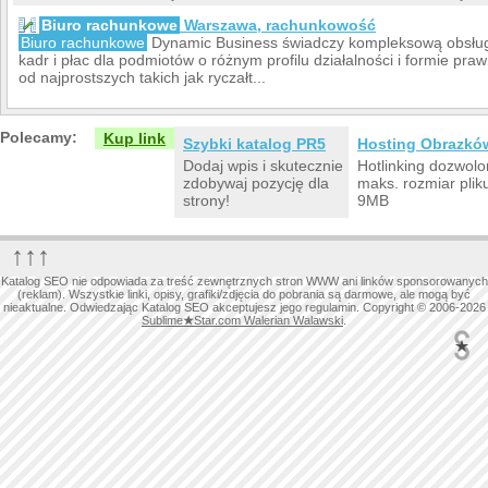
Biuro rachunkowe
Warszawa, rachunkowość
Biuro rachunkowe
Dynamic Business świadczy kompleksową obsłu
kadr i płac dla podmiotów o różnym profilu działalności i formie pr
od najprostszych takich jak ryczałt...
Polecamy:
Kup link
Szybki katalog PR5
Hosting Obrazkó
Dodaj wpis i skutecznie
Hotlinking dozwolo
zdobywaj pozycję dla
maks. rozmiar plik
strony!
9MB
↑↑↑
Katalog SEO nie odpowiada za treść zewnętrznych stron WWW ani linków sponsorowanych
(reklam). Wszystkie linki, opisy, grafiki/zdjęcia do pobrania są darmowe, ale mogą być
nieaktualne. Odwiedzając Katalog SEO akceptujesz jego regulamin. Copyright © 2006-2026
Sublime
★
Star.com Walerian Walawski
.