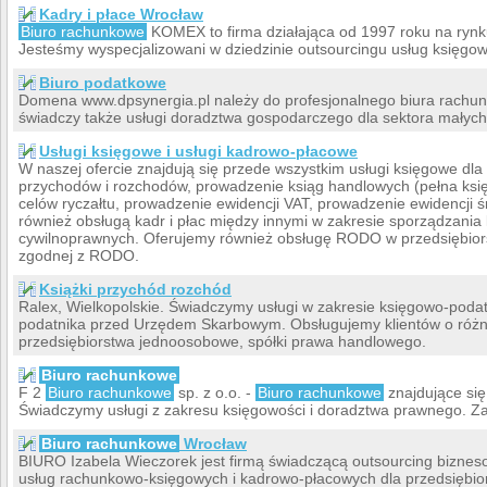
Kadry i płace Wrocław
Biuro rachunkowe
KOMEX to firma działająca od 1997 roku na rynk
Jesteśmy wyspecjalizowani w dziedzinie outsourcingu usług księgowyc
Biuro podatkowe
Domena www.dpsynergia.pl należy do profesjonalnego biura rachu
świadczy także usługi doradztwa gospodarczego dla sektora małych 
Usługi księgowe i usługi kadrowo-płacowe
W naszej ofercie znajdują się przede wszystkim usługi księgowe dla
przychodów i rozchodów, prowadzenie ksiąg handlowych (pełna ksi
celów ryczałtu, prowadzenie ewidencji VAT, prowadzenie ewidencji 
również obsługą kadr i płac między innymi w zakresie sporządzania
cywilnoprawnych. Oferujemy również obsługę RODO w przedsiębior
zgodnej z RODO.
Książki przychód rozchód
Ralex, Wielkopolskie. Świadczymy usługi w zakresie księgowo-pod
podatnika przed Urzędem Skarbowym. Obsługujemy klientów o róż
przedsiębiorstwa jednoosobowe, spółki prawa handlowego.
Biuro rachunkowe
F 2
Biuro rachunkowe
sp. z o.o. -
Biuro rachunkowe
znajdujące się
Świadczymy usługi z zakresu księgowości i doradztwa prawnego. Za
Biuro rachunkowe
Wrocław
BIURO Izabela Wieczorek jest firmą świadczącą outsourcing biznes
usług rachunkowo-księgowych i kadrowo-płacowych dla przedsiębio