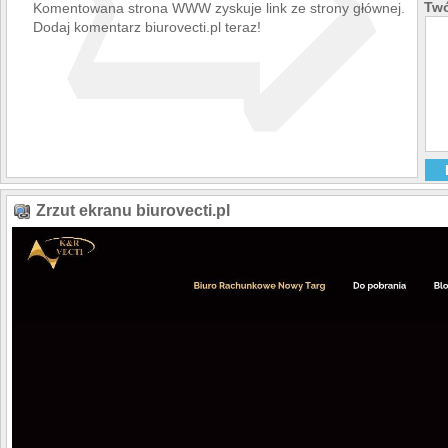
➯
Twó
Komentowana strona WWW zyskuje link ze strony głównej.
Dodaj komentarz biurovecti.pl teraz!
Zrzut ekranu biurovecti.pl