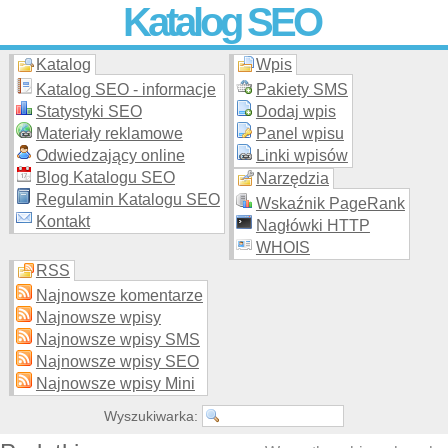
Katalog SEO
Katalog
Wpis
Skuteczna i
etyczna
promocja stron WWW –
dodaj stronę
do
moderowanego katalogu za darmo!
Katalog SEO - informacje
Pakiety SMS
Statystyki SEO
Dodaj wpis
Materiały reklamowe
Panel wpisu
Odwiedzający online
Linki wpisów
Blog Katalogu SEO
Narzędzia
Regulamin Katalogu SEO
Wskaźnik PageRank
Kontakt
Nagłówki HTTP
WHOIS
RSS
Najnowsze komentarze
Najnowsze wpisy
Najnowsze wpisy SMS
Najnowsze wpisy SEO
Najnowsze wpisy Mini
Wyszukiwarka: