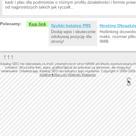
kadr i płac dla podmiotów o różnym profilu działalności i formie pr
od najprostszych takich jak ryczałt...
Polecamy:
Kup link
Szybki katalog PR5
Hosting Obrazkó
Dodaj wpis i skutecznie
Hotlinking dozwolo
zdobywaj pozycję dla
maks. rozmiar plik
strony!
9MB
↑↑↑
Katalog SEO nie odpowiada za treść zewnętrznych stron WWW ani linków sponsorowanych
(reklam). Wszystkie linki, opisy, grafiki/zdjęcia do pobrania są darmowe, ale mogą być
nieaktualne. Odwiedzając Katalog SEO akceptujesz jego regulamin. Copyright © 2006-2026
Sublime
★
Star.com Walerian Walawski
.