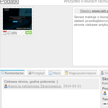
Podatki
Wszystko o biurach rach
Otwórz
www.iatt.
Serwis traktuje o biur
ułatwić przedsiębior
stronie ciekawe artyku
17 lat/a
SMS
Komentarze
Podgląd
Wpis
Najpopularniejsze
O
Sko
Ciekawa strona, godna polecenia :)
Kom
Agencja reklamowa Skierniewice
, 2014-03-21
Pod
Two