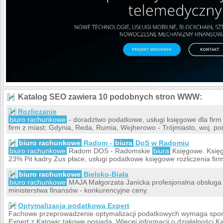
Katalog SEO zawiera 10 podobnych stron WWW:
Rozliczanie
biuro rachunkowe
- doradztwo podatkowe, usługi księgowe dla firm
firm z miast: Gdynia, Reda, Rumia, Wejherowo - Trójmiasto, woj. po
biuro rachunkowe
Radom -
biura
DoS w Radomiu
biuro rachunkowe
Radom DOS - Radomskie
biura
Księgowe. Księg
23% Pit kadry Zus płace, usługi podatkowe księgowe rozliczenia firm
biuro rachunkowe
Bielsko-Biała
biuro rachunkowe
MAJA Małgorzata Janicka profesjonalna obsługa 
ministerstwa finansów - konkurencyjne ceny.
Optymalizacja podatkowa Expert
Fachowe przeprowadzenie optymalizacji podatkowych wymaga spor
Expert z Katowic takowe posiada. Więcej informacji o działalności K