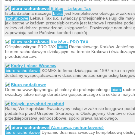
biuro rachunkowe
Elbląg - Leksus Tax
Istotą działania naszego
biura
jest kompleksowa obsługa w zakresie
rachunkowe
Leksus Tax s.c. świadczy profesjonalne usługi dla mały
jak istotne w każdym przedsiębiorstwie jest fachowe i rzetelne podej
zależy od dobrze prowadzonej księgowości. Powierzając nam obsłu
zapewniają sobie Państwo komfort i spokój.
biuro rachunkowe
Kraków - PRO TAX
Oficjalna witryna PRO TAX
biura
Rachunkowego Kraków. Jesteśmy c
biurem rachunkowym działającym na terenie Krakowa i świadczącym 
przedsiębiorców.
Kadry i płace Wrocław
biuro rachunkowe
KOMEX to firma działająca od 1997 roku na rynk
Jesteśmy wyspecjalizowani w dziedzinie outsourcingu usług księgowyc
Biuro podatkowe
Domena www.dpsynergia.pl należy do profesjonalnego
biura
rachun
świadczy także usługi doradztwa gospodarczego dla sektora małych 
Książki przychód rozchód
Ralex, Wielkopolskie. Świadczymy usługi w zakresie księgowo-pod
podatnika przed Urzędem Skarbowym. Obsługujemy klientów o róż
przedsiębiorstwa jednoosobowe, spółki prawa handlowego.
biuro rachunkowe
Warszawa, rachunkowość
biuro rachunkowe
Dynamic Business świadczy kompleksową obsług