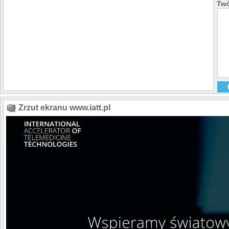
Twó
Zrzut ekranu www.iatt.pl