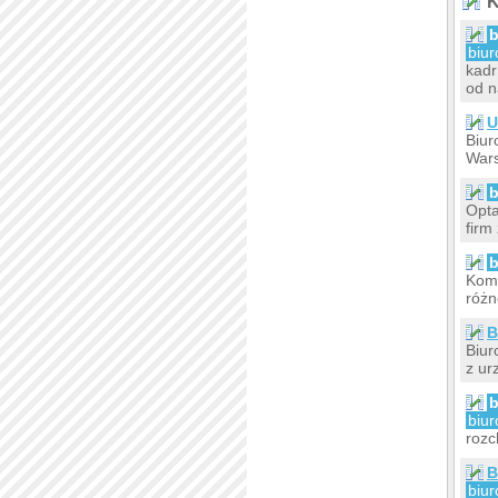
K
b
biu
kadr
od n
U
Biur
Wars
b
Opta
firm
b
Komp
różn
B
Biur
z ur
b
biu
rozc
B
biu