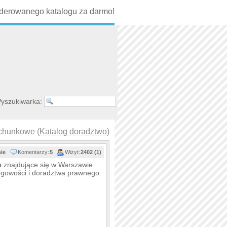
erowanego katalogu za darmo!
yszukiwarka:
achunkowe (
Katalog doradztwo
)
nie
Komentarzy:
5
Wizyt:
2402 (1)
e
znajdujące się w Warszawie
ięgowości i doradztwa prawnego.