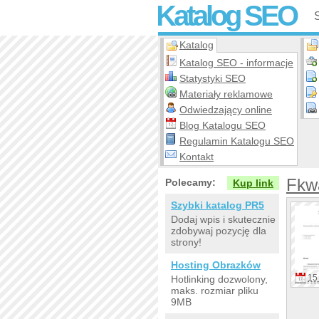
Katalog SEO
Katalog
Katalog SEO - informacje
Statystyki SEO
Materiały reklamowe
Odwiedzający online
Blog Katalogu SEO
Regulamin Katalogu SEO
Kontakt
Fkwa
Polecamy:
Kup link
Szybki katalog PR5
Dodaj wpis i skutecznie
zdobywaj pozycję dla
strony!
Hosting Obrazków
15 
Hotlinking dozwolony,
maks. rozmiar pliku
9MB