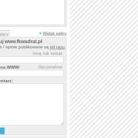
Widok pełny
jący
j www.fkwadrat.pl
 / opinie publikowane są
od razu
.
Imię lub temat
rona WWW:
Opcjonalnie
ntarz: