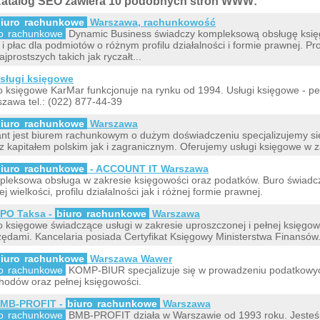
atalog SEO zawiera 10 podobnych stron WWW:
iuro
rachunkowe
Warszawa, rachunkowość
ro
rachunkowe
Dynamic Business świadczy kompleksową obsługę księ
 i płac dla podmiotów o różnym profilu działalności i formie prawnej. 
ajprostszych takich jak ryczałt...
sługi księgowe
o księgowe KarMar funkcjonuje na rynku od 1994. Usługi księgowe - p
zawa tel.: (022) 877-44-39
iuro
rachunkowe
Warszawa
nt jest biurem rachunkowym o dużym doświadczeniu specjalizujemy s
 z kapitałem polskim jak i zagranicznym. Oferujemy usługi księgowe w 
iuro
rachunkowe
- ACCOUNT IT Warszawa
leksowa obsługa w zakresie księgowości oraz podatków. Buro świadcz
ej wielkości, profilu działalności jak i różnej formie prawnej.
PO Taksa -
biuro
rachunkowe
Warszawa
o księgowe świadczące usługi w zakresie uproszczonej i pełnej księgowoś
zędami. Kancelaria posiada Certyfikat Księgowy Ministerstwa Finansów
iuro
rachunkowe
Warszawa Wawer
ro
rachunkowe
KOMP-BIUR specjalizuje się w prowadzeniu podatkowyc
hodów oraz pełnej księgowości.
MB-PROFIT -
biuro
rachunkowe
Warszawa
ro
rachunkowe
BMB-PROFIT działa w Warszawie od 1993 roku. Jesteśm