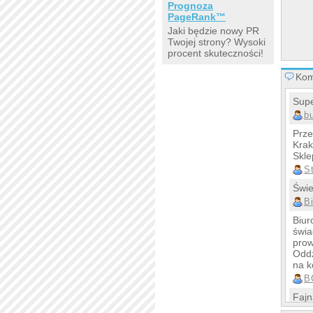
Prognoza
PageRank™
Jaki będzie nowy PR
Twojej strony? Wysoki
procent skuteczności!
Kom
Supe
b
Prze
Krak
Skle
S
Świe
B
Biur
świa
prow
Oddz
na k
B
Fajn
L