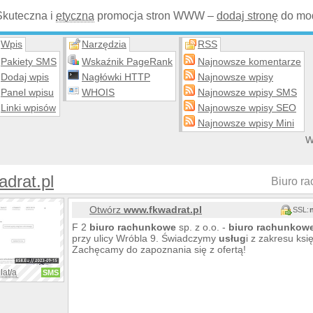
Skuteczna i
etyczna
promocja stron WWW –
dodaj stronę
do mod
Wpis
Narzędzia
RSS
Pakiety SMS
Wskaźnik PageRank
Najnowsze komentarze
Dodaj wpis
Nagłówki HTTP
Najnowsze wpisy
Panel wpisu
WHOIS
Najnowsze wpisy SMS
Linki wpisów
Najnowsze wpisy SEO
Najnowsze wpisy Mini
W
drat.pl
Biuro r
Otwórz
www.fkwadrat.pl
SSL:
F 2
biuro
rachunkowe
sp. z o.o. -
biuro
rachunkow
przy ulicy Wróbla 9. Świadczymy
usług
i z zakresu ks
Zachęcamy do zapoznania się z ofertą!
lat/a
SMS