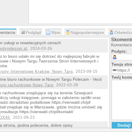
entarze
Podgląd
Wpis
Najpopularniejsze
Odwiedza
Skomentu
r usługi w rewelacyjnych cenach
Komentarze
urdyndesign.pl
, 2024-03-26
Podpis:
z to biuro udało mi się dotrzeć do najlepszej fabryki w
owie i Nowym Targu Tworzenia Stron Internetowych i
Twoja st
pów.
trony Internetowe Kraków, Nowy Targ
, 2023-09-15
Twój kome
tne biuro rachunkowe w Nowym Targu Polecam - Vecti
iuro rachunkowe Nowy Targ
, 2022-03-28
o rachunkowe znajdujące się na terenie Szwajcarii
dczy usługi księgowe, pomaga w założeniu spółki oraz
adzi doradztwo podatkowe https://vierwald.ch/pl/
iał znajduje się w Warszawie, gdzie można umówić się
onsultacje https://vierwald.ch/pl/kontakt/
OX45
, 2021-09-23
a strona, godna polecenia, dobre opisy.
ogo, plakaty reklamowe Skierniewice
, 2014-03-30