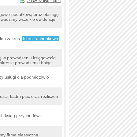
Odśwież listę stron
gowo-podatkową oraz obsługę
Prowadzimy wszelkie ewidencje,
ełen zakres.
biuro
rachunkowe
ię w prowadzeniu księgowości
zakresie prowadzenia Ksiąg...
y usługi dla podmiotów o
ci, kadr i płac oraz rozliczeń
.
h ksiąg przychodów i
y firmą elastyczną,