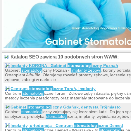
Katalog SEO zawiera 10 podobnych stron WWW:
Implanty KORONA - Gabinet
stomatolog
iczny Poznań
Gabinet
stomatolog
iczny Poznań -
implanty zębów
, korony porcel
Osteoplant Alfa-Bio. Oferujemy również protezy zębowe, leczenie 
zębowe, zabiegi w narkozie.
Centrum
stomatolog
iczne Toruń, Implanty
Centrum
stomatolog
iczne Toruń | Zdrowe zęby i dziąsła, piękny uś
metody leczenia paradontozy oraz materiały stosowane do leczenia
Gabinet
stomatolog
iczny Gdańsk, dentysta Trójmiasto
Gabinet
stomatolog
iczny zajmujący się leczeniem ludzi. Do jego spe
estetyczna, protetyka
stomatolog
iczna, implanty, wybielanie zębów i
Implanty, ortodoncja - Centrum
stomatolog
iczne Demed
Centrum
stomatolog
iczne Demed - Warszawa - to
stomatolog
ia na