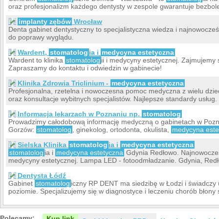
oraz profesjonalizm każdego dentysty w zespole gwarantuje bezbole
implanty zębów
Wrocław
Denta gabinet dentystyczny to specjalistyczna wiedza i najnowocze
do poprawy wyglądu.
Wardent,
stomatolog
ia i
medycyna estetyczna
Wardent to klinika
stomatolog
ii i medycyny estetycznej. Zajmujemy
Zapraszamy do kontaktu i odwiedzin w gabinecie!
Klinika Zdrowia Triclinium -
medycyna estetyczna
Profesjonalna, rzetelna i nowoczesna pomoc medyczna z wielu dzi
oraz konsultacje wybitnych specjalistów. Najlepsze standardy usług.
Informacja lekarzach w Poznaniu np.
stomatolog
Prowadzimy całodobową informację medyczną o gabinetach w Pozna
Gorzów:
stomatolog
, ginekolog, ortodonta, okulista,
medycyna este
Sielska Klinika
stomatolog
ia i
medycyna estetyczna
stomatolog
ia i
medycyna estetyczna
Gdynia Redłowo. Najnowocześ
medycyny estetycznej. Lampa LED - fotoodmładzanie. Gdynia, Redło
Dentysta Łódź
Gabinet
stomatolog
iczny RP DENT ma siedzibę w Łodzi i świadczy 
poziomie. Specjalizujemy się w diagnostyce i leczeniu chorób błony 
Polecamy:
Kup link