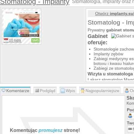
Stomatolog - Implanty
Stomatologia, implanty oraz
Otwórz
implanty.su
Stomatolog - Im
Prywatny
gabinet stom
Gabinet
10 lat/a
SMS
oferuje:
Stomatologie zacho
Implanty zębów
Zabiegi medycyny es
botoxu i kwasu hial
Zabiegi ze stomatolog
Wizyta u stomatologa 
Lakarz stomatolog Magd
Komentarze
Podgląd
Wpis
Najpopularniejsze
O
Sko
Kom
Pod
Two
Komentując
promujesz
stronę!