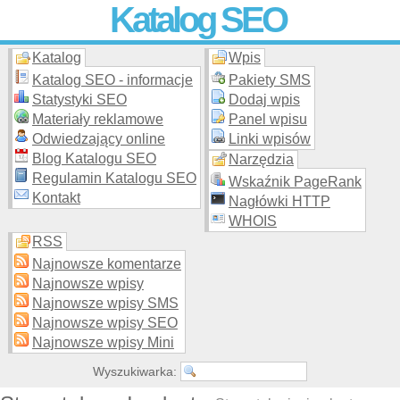
Katalog SEO
Katalog
Wpis
Skuteczna i
etyczna
promocja stron WWW –
dodaj stronę
do
moderowanego katalogu za darmo!
Katalog SEO - informacje
Pakiety SMS
Statystyki SEO
Dodaj wpis
Materiały reklamowe
Panel wpisu
Odwiedzający online
Linki wpisów
Blog Katalogu SEO
Narzędzia
Regulamin Katalogu SEO
Wskaźnik PageRank
Kontakt
Nagłówki HTTP
WHOIS
RSS
Najnowsze komentarze
Najnowsze wpisy
Najnowsze wpisy SMS
Najnowsze wpisy SEO
Najnowsze wpisy Mini
Wyszukiwarka: