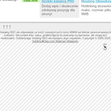
Szybki katalog PR5
Hosting Obrazkó
Dodaj wpis i skutecznie
Hotlinking dozwolo
zdobywaj pozycję dla
maks. rozmiar plik
strony!
9MB
↑↑↑
Katalog SEO nie odpowiada za treść zewnętrznych stron WWW ani linków sponsorowanych
(reklam). Wszystkie linki, opisy, grafiki/zdjęcia do pobrania są darmowe, ale mogą być
nieaktualne. Odwiedzając Katalog SEO akceptujesz jego regulamin. Copyright © 2006-2026
Sublime
★
Star.com Walerian Walawski
.