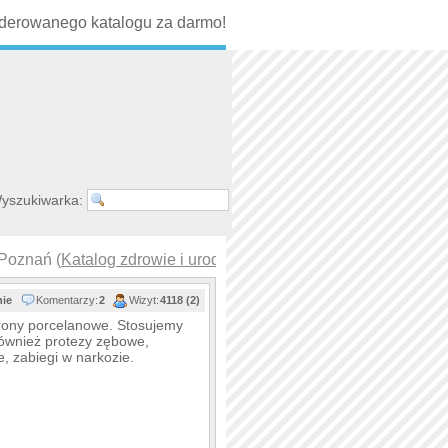
erowanego katalogu za darmo!
yszukiwarka:
Poznań (
Katalog zdrowie i uroda
)
nie
Komentarzy:
2
Wizyt:
4118 (2)
orony porcelanowe. Stosujemy
również protezy zębowe,
 zabiegi w narkozie.