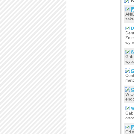
K
g
ANI
zakr
D
Dent
Zajm
wypr
S
Gabi
wypa
C
Cent
meto
C
W Ce
endo
W
Gabi
orto
g
Od w