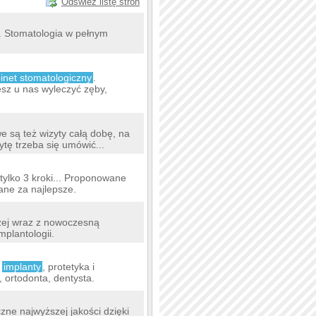
Odśwież listę stron
 Stomatologia w pełnym
inet stomatologiczny
.
sz u nas wyleczyć zęby,
e są też wizyty całą dobę, na
tę trzeba się umówić...
tylko 3 kroki... Proponowane
ane za najlepsze.
czej wraz z nowoczesną
mplantologii.
o
implanty
, protetyka i
, ortodonta, dentysta.
zne najwyższej jakości dzięki