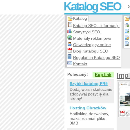
Katalog SEO
Katalog
Katalog SEO - informacje
Statystyki SEO
Materiały reklamowe
Odwiedzający online
Blog Katalogu SEO
Regulamin Katalogu SEO
Kontakt
Impl
Polecamy:
Kup link
Szybki katalog PR5
Dodaj wpis i skutecznie
zdobywaj pozycję dla
strony!
Hosting Obrazków
19 
Hotlinking dozwolony,
maks. rozmiar pliku
9MB