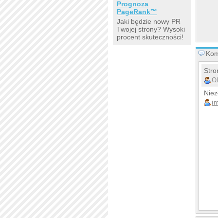
Prognoza
PageRank™
Jaki będzie nowy PR
Twojej strony? Wysoki
procent skuteczności!
Kom
Stro
O
Niez
i