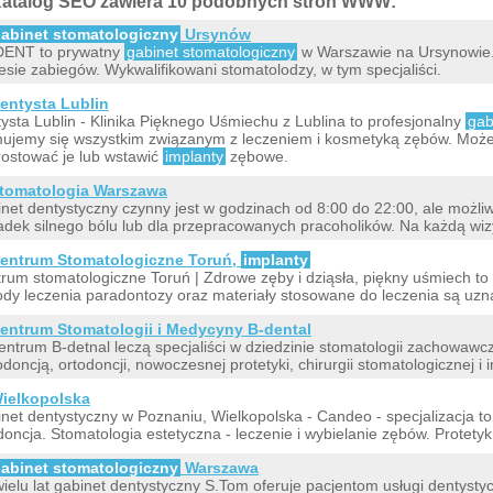
atalog SEO zawiera 10 podobnych stron WWW:
abinet stomatologiczny
Ursynów
DENT to prywatny
gabinet stomatologiczny
w Warszawie na Ursynowie.
esie zabiegów. Wykwalifikowani stomatolodzy, w tym specjaliści.
entysta Lublin
ysta Lublin - Klinika Pięknego Uśmiechu z Lublina to profesjonalny
gab
ujemy się wszystkim związanym z leczeniem i kosmetyką zębów. Może
ostować je lub wstawić
implanty
zębowe.
tomatologia Warszawa
net dentystyczny czynny jest w godzinach od 8:00 do 22:00, ale możliw
dek silnego bólu lub dla przepracowanych pracoholików. Na każdą wizy
entrum Stomatologiczne Toruń,
implanty
rum stomatologiczne Toruń | Zdrowe zęby i dziąsła, piękny uśmiech to 
dy leczenia paradontozy oraz materiały stosowane do leczenia są uzn
entrum Stomatologii i Medycyny B-dental
ntrum B-detnal leczą specjaliści w dziedzinie stomatologii zachowaw
doncją, ortodoncji, nowoczesnej protetyki, chirurgii stomatologicznej i i
ielkopolska
net dentystyczny w Poznaniu, Wielkopolska - Candeo - specjalizacja t
doncja. Stomatologia estetyczna - leczenie i wybielanie zębów. Protetyk
abinet stomatologiczny
Warszawa
ielu lat gabinet dentystyczny S.Tom oferuje pacjentom usługi dentystyc