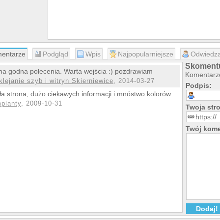
entarze
Podgląd
Wpis
Najpopularniejsze
Odwiedza
Skomentu
na godna polecenia. Warta wejścia :) pozdrawiam
Komentarze
klejanie szyb i witryn Skierniewice
, 2014-03-27
Podpis:
ła strona, dużo ciekawych informacji i mnóstwo kolorów.
mplanty
, 2009-10-31
Twoja st
Twój kome