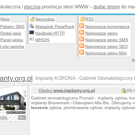
Skuteczna i
etyczna
promocja stron WWW –
dodaj stronę
do mod
Wpis
Narzędzia
RSS
Pakiety SMS
Wskaźnik PageRank
Najnowsze komentarze
Dodaj wpis
Nagłówki HTTP
Najnowsze wpisy
Panel wpisu
WHOIS
Najnowsze wpisy SMS
Linki wpisów
Najnowsze wpisy SEO
Najnowsze wpisy Mini
W
anty.org.pl
Implanty KORONA - Gabinet Stomatologiczny 
Otwórz
www.implanty.org.pl
SSL:
Gabinet stomatologiczny Poznań - implanty zębów, k
implanty Branemark i Osteoplant Alfa-Bio. Oferujemy 
leczenie
zębów, plombowanie zębów, implanty zębowe,
lat/a
Mini