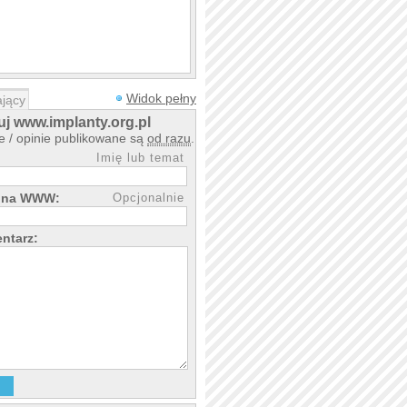
Widok pełny
jący
j www.implanty.org.pl
 / opinie publikowane są
od razu
.
Imię lub temat
rona WWW:
Opcjonalnie
ntarz: