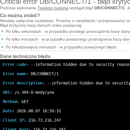
Critical error DB/CONNECT/1 - błąd kryty
Podczas wykonania
Twojego żądania
wystąpił błąd
DB/CONNECT/1
. J
Co można zrobić?
Niestety wyłącznie oczekiwać. Prosimy o cierpliwość i przepraszamy za
Błąd krytyczny bazy danych znika zazwyczaj:
Po kilku sekundach - w przypadku prostego przeciążenia bazy dan
Po kilku minutach - w przypadku poważnego przeciążenia bazy da
Po kilkudziesięciu minutach - w przypadku poważnego błędu
Dane techniczne błędu
Error code:
 --information hidden due to security reaso
Error name:
 DB/CONNECT/1
Error description:
 --information hidden due to securit
URI:
 /s-304-0-medycyna
Method:
 GET
Date:
 2026.08.07 10:50:32
Client IP:
 216.73.216.247
Client host:
 216.73.216.247