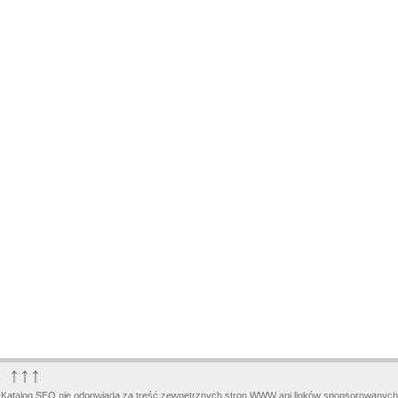
↑↑↑
Katalog SEO nie odpowiada za treść zewnętrznych stron WWW ani linków sponsorowanych