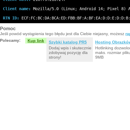
Client name:
 Mozilla/5.0 (Linux; Android 14; Pixel 8) 
RTN ID:
 ECF:FC:BC:DA:BCA:ED:FBB:BF:A:BF:EA:D:D:E:D:D:B
Pomoc
Jeśli powód wystąpienia tego błędu jest dla Ciebie niejasny, możesz
ra
Polecamy:
Kup link
Szybki katalog PR5
Hosting Obrazkó
Dodaj wpis i skutecznie
Hotlinking dozwolo
zdobywaj pozycję dla
maks. rozmiar plik
strony!
9MB