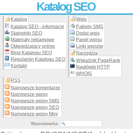
Katalog SEO
Katalog
Wpis
Skuteczna i
etyczna
promocja stron WWW –
dodaj stronę
do
moderowanego katalogu za darmo!
Katalog SEO - informacje
Pakiety SMS
Statystyki SEO
Dodaj wpis
Materiały reklamowe
Panel wpisu
Odwiedzający online
Linki wpisów
Blog Katalogu SEO
Narzędzia
Regulamin Katalogu SEO
Wskaźnik PageRank
Kontakt
Nagłówki HTTP
WHOIS
RSS
Najnowsze komentarze
Najnowsze wpisy
Najnowsze wpisy SMS
Najnowsze wpisy SEO
Najnowsze wpisy Mini
Wyszukiwarka: