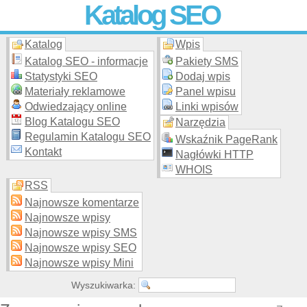
Katalog SEO
Katalog
Wpis
Skuteczna i
etyczna
promocja stron WWW –
dodaj stronę
do
moderowanego katalogu za darmo!
Katalog SEO - informacje
Pakiety SMS
Statystyki SEO
Dodaj wpis
Materiały reklamowe
Panel wpisu
Odwiedzający online
Linki wpisów
Blog Katalogu SEO
Narzędzia
Regulamin Katalogu SEO
Wskaźnik PageRank
Kontakt
Nagłówki HTTP
WHOIS
RSS
Najnowsze komentarze
Najnowsze wpisy
Najnowsze wpisy SMS
Najnowsze wpisy SEO
Najnowsze wpisy Mini
Wyszukiwarka: