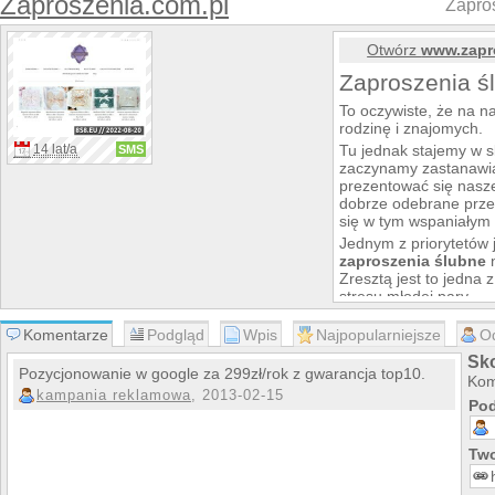
Zaproszenia.com.pl
Zapros
Otwórz
www.zapr
Zaproszenia śl
To oczywiste, że na n
rodzinę i znajomych.
14 lat/a
Tu jednak stajemy w s
SMS
zaczynamy zastanawia
prezentować się nas
dobrze odebrane prze
się w tym wspaniałym 
Jednym z priorytetów j
zaproszenia ślubne
n
Zresztą jest to jedna 
stresu młodej pary.
W polskich miastach c
Komentarze
Podgląd
Wpis
Najpopularniejsze
O
kompleksowe salony p
ślubne
. Jest to sweg
Sk
branży ślubnej oraz p
Pozycjonowanie w google za 299zł/rok z gwarancja top10.
Kom
bogate przyjęcia.
kampania reklamowa
, 2013-02-15
Pod
Przeważająca liczba 
drobnych akcesoriów,
bowiem, że o ich kupi
Two
wesele, bo one są pot
od wyglądu i rodzaju 