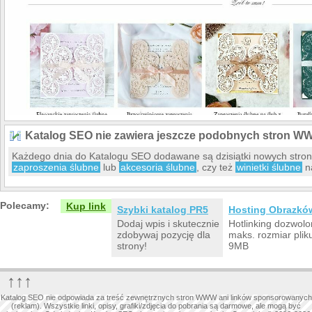
Katalog SEO nie zawiera jeszcze podobnych stron W
Każdego dnia do Katalogu SEO dodawane są dzisiątki nowych stro
zaproszenia ślubne
lub
akcesoria ślubne
, czy też
winietki ślubne
na
Polecamy:
Kup link
Szybki katalog PR5
Hosting Obrazkó
Dodaj wpis i skutecznie
Hotlinking dozwolo
zdobywaj pozycję dla
maks. rozmiar plik
strony!
9MB
↑↑↑
Katalog SEO nie odpowiada za treść zewnętrznych stron WWW ani linków sponsorowanych
(reklam). Wszystkie linki, opisy, grafiki/zdjęcia do pobrania są darmowe, ale mogą być