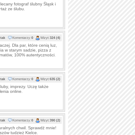
ecany fotograf ślubny Śląsk i
taż ze ślubu.
tak
Komentarzy:
0
Wizyt:
324 (4)
zej. Dla par, które cenią luz,
ia w starym sadzie, pizza z
matów, 100% autentyczności.
tak
Komentarzy:
0
Wizyt:
635 (2)
śluby, imprezy. Uczę także
enia online.
tak
Komentarzy:
0
Wizyt:
390 (2)
uralnych chwil. Sprawdź mnie!
szów tudzież Kielce.