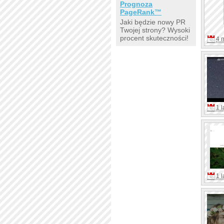
Prognoza
PageRank™
Jaki będzie nowy PR
Twojej strony? Wysoki
procent skuteczności!
4 
1 l
1 l