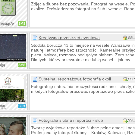
Zdjęcia ślubne bez pozowania. Fotograf na wesele. Pol
okolice. Doświadczony fotograf na ślub i wesele. Repor
miesiąc/e
SMS
Kreatywna przestrzeń eventowa
SSL:
Stodoła Borucza 43 to miejsce na wesele Warszawa inac
naturę i atmosferę bez sztuczności. Kameralne przyjęc
pieca, świece, rozmowy pod gołym niebem. Zero sche
Dla tych, którzy przewrotnie nie lubią wesel – jak my.
at/a
SMS
Subtelna, reportażowa fotografia okolicznościowa
SSL:
Fotografuję naturalnie uroczystości rodzinne - chrzty, 
młodych fotografów pracować reportażowo przez szkol
at/a
SEO
Fotografia ślubna i reportaż - ślub
SSL:
Tworzę wyjątkowe reportaże ślubne pełne emocji i nat
Profesjonalny fotograf ślubny – Kraków, Katowice, Rze