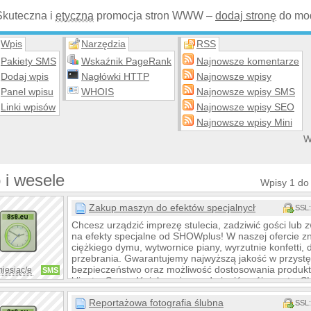
Skuteczna i
etyczna
promocja stron WWW –
dodaj stronę
do mod
Wpis
Narzędzia
RSS
Pakiety SMS
Wskaźnik PageRank
Najnowsze komentarze
Dodaj wpis
Nagłówki HTTP
Najnowsze wpisy
Panel wpisu
WHOIS
Najnowsze wpisy SMS
Linki wpisów
Najnowsze wpisy SEO
Najnowsze wpisy Mini
W
 i wesele
Wpisy 1 do
Zakup maszyn do efektów specjalnych
SSL:
Chcesz urządzić imprezę stulecia, zadziwić gości lub
na efekty specjalne od SHOWplus! W naszej ofercie zn
ciężkiego dymu, wytwornice piany, wyrzutnie konfetti
przebrania. Gwarantujemy najwyższą jakość w przystę
bezpieczeństwo oraz możliwość dostosowania produkt
miesiąc/e
SMS
klienta. Sprawdź, jak możesz odmienić swój event z
wrażenia gwarantowane!
Reportażowa fotografia ślubna
SSL: