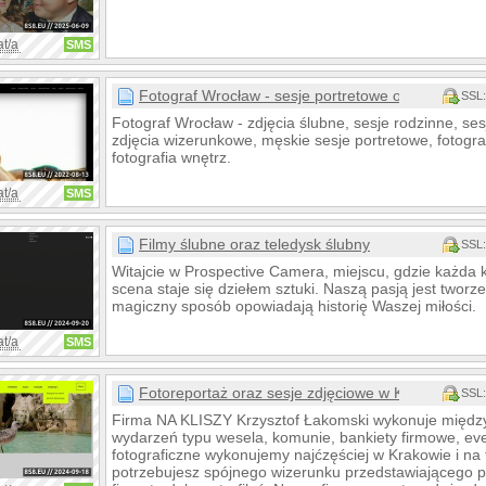
at/a
SMS
Fotograf Wrocław - sesje portretowe oraz zdjęcia 
SSL:
Fotograf Wrocław - zdjęcia ślubne, sesje rodzinne, sesj
zdjęcia wizerunkowe, męskie sesje portretowe, fotograf
fotografia wnętrz.
at/a
SMS
Filmy ślubne oraz teledysk ślubny
SSL:
Witajcie w Prospective Camera, miejscu, gdzie każda 
scena staje się dziełem sztuki. Naszą pasją jest tworz
magiczny sposób opowiadają historię Waszej miłości.
at/a
SMS
Fotoreportaż oraz sesje zdjęciowe w Krakowie
SSL:
Firma NA KLISZY Krzysztof Łakomski wykonuje między
wydarzeń typu wesela, komunie, bankiety firmowe, eve
fotograficzne wykonujemy najćzęściej w Krakowie i na t
potrzebujesz spójnego wizerunku przedstawiającego p