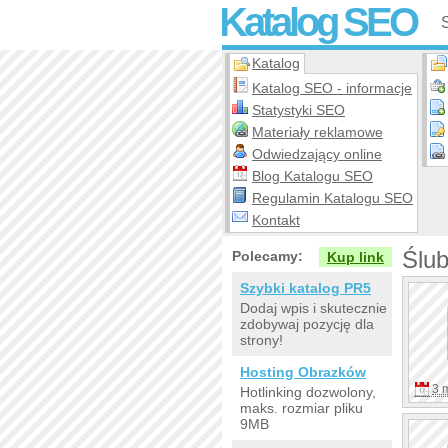
Katalog SEO
Katalog
Katalog SEO - informacje
Statystyki SEO
Materiały reklamowe
Odwiedzający online
Blog Katalogu SEO
Regulamin Katalogu SEO
Kontakt
Ślub
Polecamy:
Kup link
Szybki katalog PR5
Dodaj wpis i skutecznie
zdobywaj pozycję dla
strony!
Hosting Obrazków
3 
Hotlinking dozwolony,
maks. rozmiar pliku
9MB