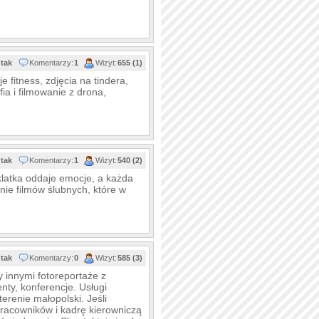
ślubne
tak
Komentarzy:
1
Wizyt:
655 (1)
e fitness, zdjęcia na tindera,
ia i filmowanie z drona,
tak
Komentarzy:
1
Wizyt:
540 (2)
klatka oddaje emocje, a każda
enie filmów ślubnych, które w
tak
Komentarzy:
0
Wizyt:
585 (3)
 innymi fotoreportaże z
nty, konferencje. Usługi
erenie małopolski. Jeśli
racowników i kadrę kierowniczą