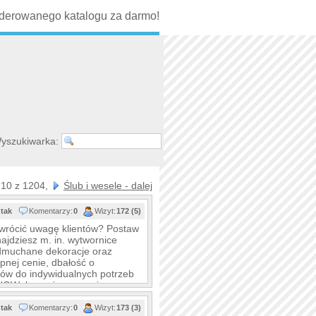
erowanego katalogu za darmo!
yszukiwarka:
 10 z 1204,
Ślub i wesele - dalej
tak
Komentarzy:
0
Wizyt:
172 (5)
 zwrócić uwagę klientów? Postaw
ajdziesz m. in. wytwornice
, dmuchane dekoracje oraz
pnej cenie, dbałość o
ów do indywidualnych potrzeb
 SHOWplus - niezapomniane
tak
Komentarzy:
0
Wizyt:
173 (3)