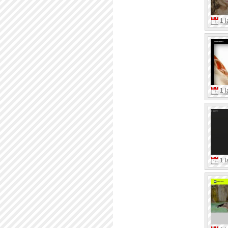
1 l
1 l
1 l