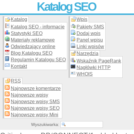
Katalog SEO
Katalog
Wpis
Skuteczna i
etyczna
promocja stron WWW –
dodaj stronę
do
moderowanego katalogu za darmo!
Katalog SEO - informacje
Pakiety SMS
Statystyki SEO
Dodaj wpis
Materiały reklamowe
Panel wpisu
Odwiedzający online
Linki wpisów
Blog Katalogu SEO
Narzędzia
Regulamin Katalogu SEO
Wskaźnik PageRank
Kontakt
Nagłówki HTTP
WHOIS
RSS
Najnowsze komentarze
Najnowsze wpisy
Najnowsze wpisy SMS
Najnowsze wpisy SEO
Najnowsze wpisy Mini
Wyszukiwarka: