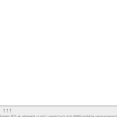
↑↑↑
Katalog SEO nie odpowiada za treść zewnętrznych stron WWW ani linków sponsorowanych