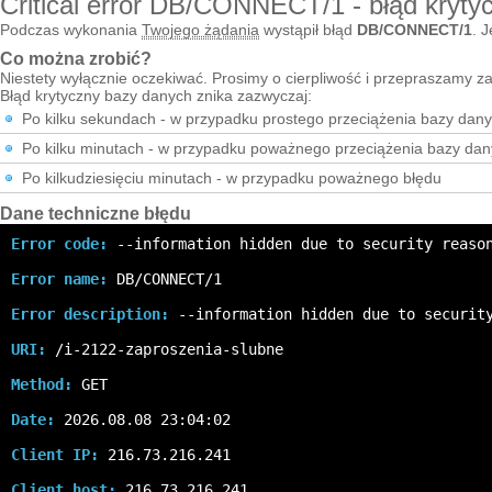
Critical error DB/CONNECT/1 - błąd kryty
Podczas wykonania
Twojego żądania
wystąpił błąd
DB/CONNECT/1
. J
Co można zrobić?
Niestety wyłącznie oczekiwać. Prosimy o cierpliwość i przepraszamy za
Błąd krytyczny bazy danych znika zazwyczaj:
Po kilku sekundach - w przypadku prostego przeciążenia bazy dan
Po kilku minutach - w przypadku poważnego przeciążenia bazy da
Po kilkudziesięciu minutach - w przypadku poważnego błędu
Dane techniczne błędu
Error code:
 --information hidden due to security reaso
Error name:
 DB/CONNECT/1
Error description:
 --information hidden due to securit
URI:
 /i-2122-zaproszenia-slubne
Method:
 GET
Date:
 2026.08.08 23:04:02
Client IP:
 216.73.216.241
Client host:
 216.73.216.241