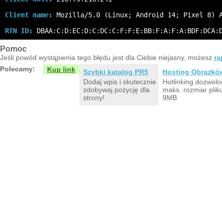
Client name:
 Mozilla/5.0 (Linux; Android 14; Pixel 8) 
RTN ID:
 DBAA:C:D:EC:D:C:DC:C:F:F:E:BB:F:A:F:A:BDF:DCA:
Pomoc
Jeśli powód wystąpienia tego błędu jest dla Ciebie niejasny, możesz
ra
Polecamy:
Kup link
Szybki katalog PR5
Hosting Obrazkó
Dodaj wpis i skutecznie
Hotlinking dozwolo
zdobywaj pozycję dla
maks. rozmiar plik
strony!
9MB