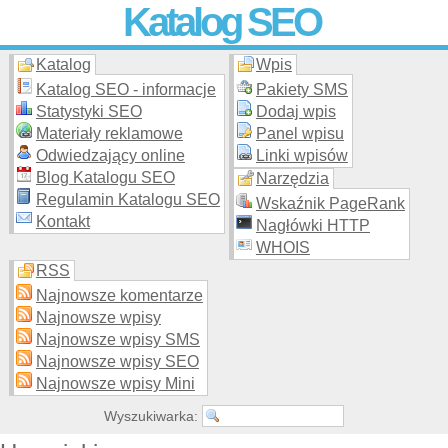
Katalog SEO
Katalog
Wpis
Skuteczna i
etyczna
promocja stron WWW –
dodaj stronę
do
moderowanego katalogu za darmo!
Katalog SEO - informacje
Pakiety SMS
Statystyki SEO
Dodaj wpis
Materiały reklamowe
Panel wpisu
Odwiedzający online
Linki wpisów
Blog Katalogu SEO
Narzędzia
Regulamin Katalogu SEO
Wskaźnik PageRank
Kontakt
Nagłówki HTTP
WHOIS
RSS
Najnowsze komentarze
Najnowsze wpisy
Najnowsze wpisy SMS
Najnowsze wpisy SEO
Najnowsze wpisy Mini
Wyszukiwarka: