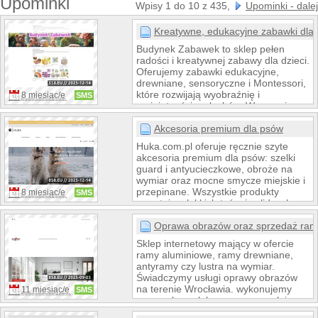
Upominki
Wpisy 1 do 10 z 435,
Upominki - dalej
Kreatywne, edukacyjne zabawki dla 
Budynek Zabawek to sklep pełen
radości i kreatywnej zabawy dla dzieci.
Oferujemy zabawki edukacyjne,
drewniane, sensoryczne i Montessori,
które rozwijają wyobraźnię i
8 miesiąc/e
SMS
umiejętności maluchów. W naszej
ofercie znajdziesz także rowerki
biegowe, jeździki, klocki drewniane i
Akcesoria premium dla psów
układanki renomowanych marek:
Huka.com.pl oferuje ręcznie szyte
VIGA, Classic World, Smoby i
akcesoria premium dla psów: szelki
WOOPIE. Idealne zabawki dla dzieci w
guard i antyucieczkowe, obroże na
każdym wieku – bezpieczne,
wymiar oraz mocne smycze miejskie i
kreatywne i edukacyjne!
przepinane. Wszystkie produkty
8 miesiąc/e
SMS
powstają z lekkich taśm i solidnych
okuć, zapewniając komfort i
bezpieczeństwo. Dopełnieniem są
Oprawa obrazów oraz sprzedaż ram
dodatki i autorskie wzory objęte 5-
Sklep internetowy mający w ofercie
letnią gwarancją.
ramy aluminiowe, ramy drewniane,
antyramy czy lustra na wymiar.
Świadczymy usługi oprawy obrazów
na terenie Wrocławia. wykonujemy
11 miesiąc/e
SMS
oprawy koszulek, oprawy masek i
innych nietypowych przedmiotów jak