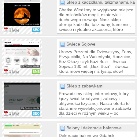
np monety.
Sklep z kadzidłami, talizmanami, ka
Chatka Wiedźmy to wyjątkowe miejsce
dla miłośników magii, ezoteryki i
duchowego rozwoju. Nasz sklep
oferuje kadzidła, talizmany, kamienie,
świece i rytualne akcesoria, które
1 lat/a
SEO
wspierają Twoje intencje. Na blogu
dzielimy się wiedzą o magii, rytuałach,
astrologii i naturalnych metodach
Świece Sojowe
pracy z energią. Publikujemy także
Uroczy Prezent dla Dziewczyny, Żony,
autorskie rozkłady Tarota na miłość,
Przyjaciółki, Na Walentynki, Rocznicę,
pracę, finanse i rozwój duchowy.
Bez Okazji czyli Buzi Buzi – Świeca
Tworzymy przestrzeń pełną harmonii,
Sojowa 180 ml. „Buzi Buzi” – świeca,
inspiracji i mocy – zapraszamy do
która mówi więcej niż tysiąc słów!
1 lat/a
SMS
świata Chatki Wiedźmy.
Ręcznie robiona z naturalnego wosku
sojowego, pachnie przytulnie i
romantycznie – jak pierwsza randka
Sklep z zabawkami
albo ulubiony wieczór pod kocem.
Prowadzimy sklep internetowy, który
Idealna na Walentynki, rocznicę,
łączy świat kreatywnej zabawy i
prezent dla ukochanej osoby lub po
aktywności fizycznej. Nasza oferta to
prostu – żeby powiedzieć „myślę o
starannie wyselekcjonowane zabawki
Tobie”. Świeca o pojemności 180 ml
dla dzieci w różnym wieku – od
1 lat/a
SEO
zachwyca nie tylko zapachem,
klasycznych, drewnianych i
edukacyjnych, aż po nowoczesne
hulajnogi, rowerki biegowe czy
Balony i dekoracje balonowe
zabawki ogrodowe. Dbamy o to, aby
Dekoracje balonowe Gdańsk –