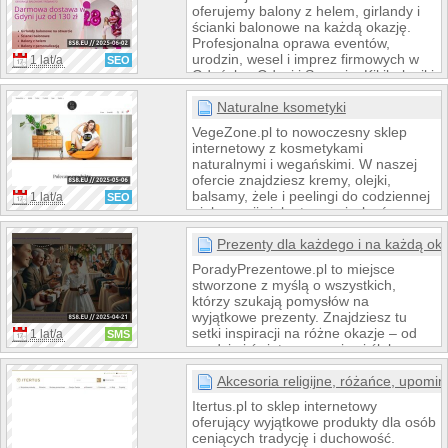
każde dziecko znalazło coś dla siebie
oferujemy balony z helem, girlandy i
– niezależnie od wieku i
ścianki balonowe na każdą okazję.
zainteresowań. Stawiamy na jakość,
Profesjonalna oprawa eventów,
bezpieczeństwo i atrakcyjne ceny.
urodzin, wesel i imprez firmowych w
1 lat/a
SEO
Dzięki szybkim wysyłkom i bogatej
Gdańsku, Gdyni i Sopocie. Kikibaloniki
ofercie, zakupy w naszym sklepie są
– dekoracje balonowe w Trójmieście,
wygodne.
które zachwycają!
Naturalne ksometyki
VegeZone.pl to nowoczesny sklep
internetowy z kosmetykami
naturalnymi i wegańskimi. W naszej
ofercie znajdziesz kremy, olejki,
balsamy, żele i peelingi do codziennej
1 lat/a
SEO
pielęgnacji ciała, twarzy i włosów.
Stawiamy na czyste składy,
ekologiczną produkcję i
Prezenty dla każdego i na każdą ok
transparentność. Każdy produkt jest
PoradyPrezentowe.pl to miejsce
przemyślanym wyborem — bez
stworzone z myślą o wszystkich,
sztucznych dodatków, testów na
którzy szukają pomysłów na
zwierzętach i marketingowej ściemy.
wyjątkowe prezenty. Znajdziesz tu
setki inspiracji na różne okazje – od
1 lat/a
SMS
urodzin i świąt po rocznice i śluby.
Propozycje dostosowane są do wieku,
zainteresowań i budżetu. Stawiamy na
Akcesoria religijne, różańce, upomink
oryginalność, praktyczność i emocje.
Itertus.pl to sklep internetowy
Pomagamy wybrać upominek, który
oferujący wyjątkowe produkty dla osób
naprawdę ucieszy i zostanie
ceniących tradycję i duchowość.
zapamiętany.