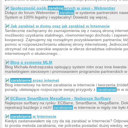
Społeczność osób
zarabiaj
ących w sieci - Webrentier
Dołącz do forum Webrentier i
zarabiaj
w systemie partnerskim nawe
System w 100% legalny i wypłacalny! Dowiedz się więcej...
Jak zarabiać w domu oraz jak zarabiać w Internecie
Serdecznie zachęcamy do zaznajomienia się z naszą stroną inter
możliwości uzyskania stabilnego, równomiernego dochodu i zapewni
kooperacji. Zajmujemy się rozsądnym pozyskiwaniem partnerów, któ
pomoc w rozpowszechnianiu własnej strony internetowej. Jednocz
otrzymać od nas szerokie wsparcie w sferze doradztwa odnośnie p
internetowych o skutecznego...
Blog o systemie MLM
Blog Michała Andrzejczaka opisujący system mlm oraz inne kwestie
marketingiem sieciowym i promowaniem programów partnerskich w I
zarabianie
przez internet
Blog internetowy na temat zarabiania w internecie i tworzenia źró
porady, ułatwiające rozpoczęcie swojej przygody z
zarabianie
m w si
ECBarre SmartBarre MegaBarre - Najlepsze Surfbary
Najlepsze surfbary na rynku: ECBarre, SmartBarre, MegaBarre. Dokła
rejestracji każdego z nich!
zarabianie
w internecie w nigdy nie było
zarabianie
w Internecie
Kiedyś zastanawiałem się czy da się zarabiać w Internecie? Odpowie
to prosta metoda zarabiania, nie potrzeba posiadać dużej wiedzy, 