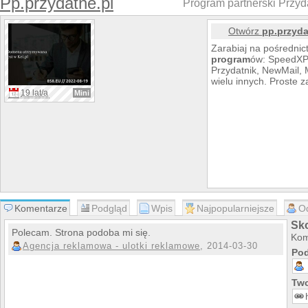
Pp.przydatne.pl
Program partnerski Przyd
Otwórz
pp.przyda
Zarabiaj na pośrednic
program
ów: SpeedXP,
Przydatnik, NewMail,
wielu innych. Proste z
19 lat/a
Mini
Komentarze
Podgląd
Wpis
Najpopularniejsze
O
Sko
Polecam. Strona podoba mi się.
Kom
Agencja reklamowa - ulotki reklamowe
, 2014-03-30
Pod
Two