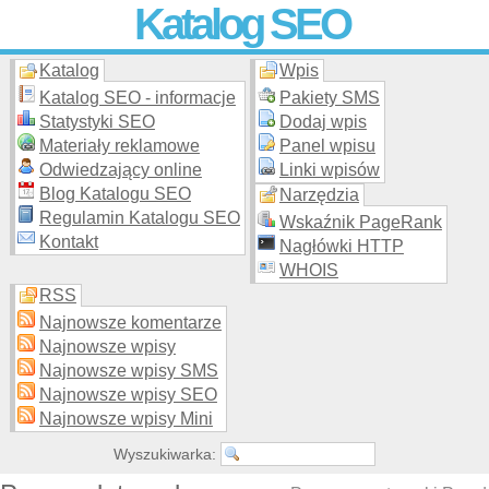
Katalog SEO
Katalog
Wpis
Skuteczna i
etyczna
promocja stron WWW –
dodaj stronę
do
moderowanego katalogu za darmo!
Katalog SEO - informacje
Pakiety SMS
Statystyki SEO
Dodaj wpis
Materiały reklamowe
Panel wpisu
Odwiedzający online
Linki wpisów
Blog Katalogu SEO
Narzędzia
Regulamin Katalogu SEO
Wskaźnik PageRank
Kontakt
Nagłówki HTTP
WHOIS
RSS
Najnowsze komentarze
Najnowsze wpisy
Najnowsze wpisy SMS
Najnowsze wpisy SEO
Najnowsze wpisy Mini
Wyszukiwarka: