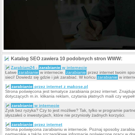
Katalog SEO zawiera 10 podobnych stron WWW:
Zarabiam24 -
zarabianie
w internecie
Łatwe
zarabianie
w internecie.
zarabianie
przez internet twoim spo
sieci! Dowiedz się gdzie i jak zarabiać. W końcu
zarabianie
w interne
zarabianie
przez internet z makose.pl
Strona poświęcona jest tematyce zarabiania przez internet. Znajduje
dotyczących m.in. klikania reklam, czytania płatnych maili czy wypełn
zarabianie
w internecie
Zysk bez ryzyka? Czy to jest możliwe? Tak, tylko w programie partn
słyszałeś o inwestycjach, które nie przyniosły żadnych korzyści.
zarabianie
przez internet
Strona poświęcona zarabianiu w internecie. Poznaj sposoby zarabia
partnerskie a także szczegółowe informacje poświęcone pracy w d