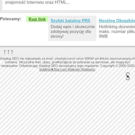
znajomość Internetu oraz HTML...
Polecamy:
Kup link
Szybki katalog PR5
Hosting Obrazkó
Dodaj wpis i skutecznie
Hotlinking dozwolo
zdobywaj pozycję dla
maks. rozmiar plik
strony!
9MB
↑↑↑
Katalog SEO nie odpowiada za treść zewnętrznych stron WWW ani linków sponsorowanych
(reklam). Wszystkie linki, opisy, grafiki/zdjęcia do pobrania są darmowe, ale mogą być
nieaktualne. Odwiedzając Katalog SEO akceptujesz jego regulamin. Copyright © 2006-2026
Sublime
★
Star.com Walerian Walawski
.