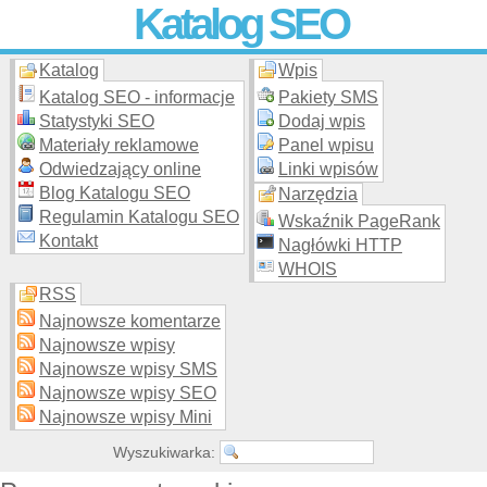
Katalog SEO
Katalog
Wpis
Skuteczna i
etyczna
promocja stron WWW –
dodaj stronę
do
moderowanego katalogu za darmo!
Katalog SEO - informacje
Pakiety SMS
Statystyki SEO
Dodaj wpis
Materiały reklamowe
Panel wpisu
Odwiedzający online
Linki wpisów
Blog Katalogu SEO
Narzędzia
Regulamin Katalogu SEO
Wskaźnik PageRank
Kontakt
Nagłówki HTTP
WHOIS
RSS
Najnowsze komentarze
Najnowsze wpisy
Najnowsze wpisy SMS
Najnowsze wpisy SEO
Najnowsze wpisy Mini
Wyszukiwarka: