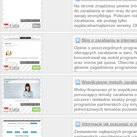
nowego znaczenia. Dzięki naszej
Na stronie znajdziesz pewne źr
ofercie Twoja branża rozwinie si
do zarabiania w sieci oraz do 
czasie.
swojej strony/bloga. Polecam r
zarabiania, ale podaję tylko
wypłacalne/najtańsze serwisy. D
9 lat/a
Mini
zaniepokojonych swoim bezpiec
prywatnością w Internecie jest 
Security. Podaję tam swoje spo
Blog o zarabianiu w internec
zabezpieczenie komputera i sieci
Opinie o poszczególnych progr
pozostać bezpiecznym. Dla posi
oferujących zarabianie w sieci. 
telefonu oraz odrobinę szczęśc
koncentrował się wokół progra
również konkursy - każdy może 
oraz mixów jak qassa. Obecnie
głownie zagadnienia programów 
9 lat/a
SMS
Szczególną uwagę kieruję na n
zarabiania jak np. tworzenie wł
w cupsell.pl. Wszystkich zainte
Współczesne metody zarabia
zarabianiem w internecie zachę
Wolny-finansowo.pl to współcze
odwiedzin mojego bloga i rejestra
poruszający tematy zarabiania o
referencyjnych. W blogu porusz
szczere i dokładne analizy pro
zagadnienia testowania produkt
programów partnerskich czy inn
jednorazowych tematów pozwala
9 lat/a
SMS
gotówkę.
Informacje jak pracować w 
Zestawienie najlepszych progr
partnerskich umożliwiających uz