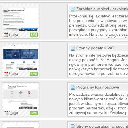
jest obecna w ponad 200 krajach
dzięki rewolucyjnemu planowi 
Zarabianie w sieci - szkoleni
możesz zarabiać nawet jeśli nik
Przekonaj się jak łatwo jest zarab
zarejestrujesz. LiveGood oferuj
bez polecania i inwestowania w
zdrowotne najnowszej generacji,
pieniędzy. Odwiedź stronę przec
około 75% tańsze niż u konkuren
początkach przygody z zarabia
internecie. Na stronie znajdziesz
8 lat/a
SMS
przydatnych informacji jak zarabi
robić bezpiecznie oraz gdzie in
zarobione środki. Jeśli temat Cię
Czynny podatnik VAT
zapisz się na nasze darmowe sz
Na stronie internetowej będzieci
zakresu zarabiania w sieci, bez 
okazję poznać bliżej Hogart. J
inwestowania własnych środków
i głównym partnerem wdrożeni
największych korporacji dostarc
oprogramowanie potrzebne do z
8 lat/a
SMS
przedsiębiorstwem. Dostarczam
informatyczne dedykowane dla d
księgowych i finansowych. Mam
Programy lojalnościowe
wiedzę, doświadczenie oraz pro
Prowadzisz własną działalność,
podejście.
nowych klientów oraz osób do je
jesteś w idealnym miejscu. Stwó
program partnerski, dzięki stronie
zdobywaj same zyski. Zwiększ p
9 lat/a
SMS
swojej firmy, powiększ ilość klie
współpracę z różnymi partnerami
znajdziesz wszystko, aby Twoja 
Strony do zarabiania, securi