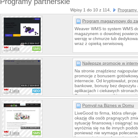
Programy partnerskie
Wpisy 1 do 10 z 114,
Programy p
Program magazynowy do z
Weaver WMS to system WMS do
magazynem o dowolnej powierzc
wersję w chmurze lub dedykowa
wraz z opieką serwisową.
1 lat/a
SMS
Najlepsze promocje w inter
Na stronie znajdziesz najpopula
promocje z bonusem gotówkow
internecie. Od kryptowalut, prz
bankowe, bonusy bez depozytu 
aplikacjach i ciekawych stronac
2 lat/a
SEO
Sprawdzamy wszystkie promocje
zamieszczamy instrukcje jak ot
oraz prowadzimy krok po kroku!
Pomysł na Biznes w Domu
zarabiać w internecie! Szybka ka
LiveGood to firma, która oferuje
naprawdę jest możliwa.
okazję dla osób pragnących zmi
sytuację finansową i osiągnąć s
wyróżnia się na tle innych podob
ponieważ nie wymaga polecania 
3 lat/a
SMS
kupowania i sprzedawania prod