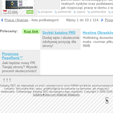
realnych zysków oraz podstawo
jak rozpocząć pracę w domu z 
możliwości internetu.
10 lat/a
program
partnerski
zapisz
partnerskie
SMS
programu
programów
money
partnerskich
Praca i finanse
- lista podkategorii
Wpisy 1 do 10 z 114,
Prog
Polecamy:
Kup link
Szybki katalog PR5
Hosting Obrazkó
Dodaj wpis i skutecznie
Hotlinking dozwolo
zdobywaj pozycję dla
maks. rozmiar plik
strony!
9MB
Prognoza
PageRank™
Jaki będzie nowy PR
Twojej strony? Wysoki
procent skuteczności!
↑↑↑
Katalog SEO nie odpowiada za treść zewnętrznych stron WWW ani linków sponsorowanych
(reklam). Wszystkie linki, opisy, grafiki/zdjęcia do pobrania są darmowe, ale mogą być
nieaktualne. Odwiedzając Katalog SEO akceptujesz jego regulamin. Copyright © 2006-2026
Sublime
★
Star.com Walerian Walawski
.