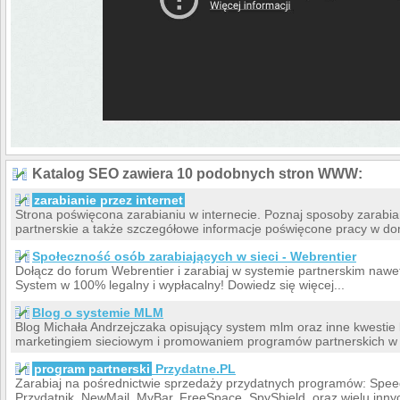
Katalog SEO zawiera 10 podobnych stron WWW:
zarabianie przez internet
Strona poświęcona zarabianiu w internecie. Poznaj sposoby zarabia
partnerskie a także szczegółowe informacje poświęcone pracy w d
Społeczność osób zarabiających w sieci - Webrentier
Dołącz do forum Webrentier i zarabiaj w systemie partnerskim nawe
System w 100% legalny i wypłacalny! Dowiedz się więcej...
Blog o systemie MLM
Blog Michała Andrzejczaka opisujący system mlm oraz inne kwestie
marketingiem sieciowym i promowaniem programów partnerskich w I
program partnerski
Przydatne.PL
Zarabiaj na pośrednictwie sprzedaży przydatnych programów: Spee
Przydatnik, NewMail, MyBar, FreeSpace, SpyShield, oraz wielu innyc