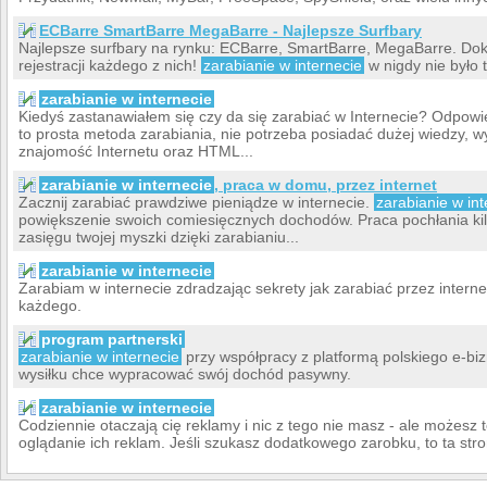
ECBarre SmartBarre MegaBarre - Najlepsze Surfbary
Najlepsze surfbary na rynku: ECBarre, SmartBarre, MegaBarre. Dokła
rejestracji każdego z nich!
zarabianie w internecie
w nigdy nie było 
zarabianie w internecie
Kiedyś zastanawiałem się czy da się zarabiać w Internecie? Odpowie
to prosta metoda zarabiania, nie potrzeba posiadać dużej wiedzy, 
znajomość Internetu oraz HTML...
zarabianie w internecie
, praca w domu, przez internet
Zacznij zarabiać prawdziwe pieniądze w internecie.
zarabianie w int
powiększenie swoich comiesięcznych dochodów. Praca pochłania kil
zasięgu twojej myszki dzięki zarabianiu...
zarabianie w internecie
Zarabiam w internecie zdradzając sekrety jak zarabiać przez inter
każdego.
program partnerski
zarabianie w internecie
przy współpracy z platformą polskiego e-bi
wysiłku chce wypracować swój dochód pasywny.
zarabianie w internecie
Codziennie otaczają cię reklamy i nic z tego nie masz - ale możesz t
oglądanie ich reklam. Jeśli szukasz dodatkowego zarobku, to ta stron