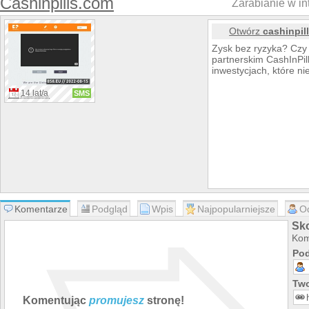
Cashinpills.com
Zarabianie w in
Otwórz
cashinpil
Zysk bez ryzyka? Czy 
partnerskim CashInPill
inwestycjach, które ni
14 lat/a
SMS
Komentarze
Podgląd
Wpis
Najpopularniejsze
O
Sko
Kom
Pod
Two
Komentując
promujesz
stronę!