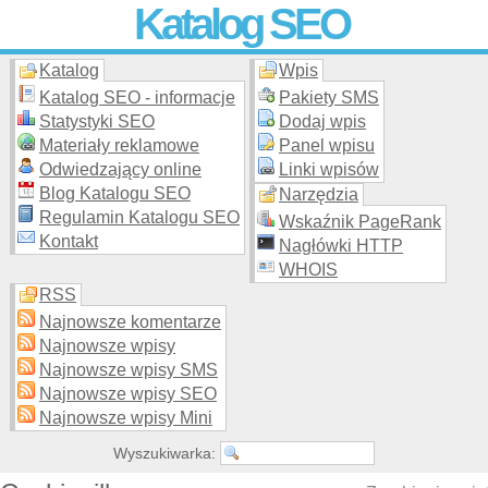
Katalog SEO
Katalog
Wpis
Skuteczna i
etyczna
promocja stron WWW –
dodaj stronę
do
moderowanego katalogu za darmo!
Katalog SEO - informacje
Pakiety SMS
Statystyki SEO
Dodaj wpis
Materiały reklamowe
Panel wpisu
Odwiedzający online
Linki wpisów
Blog Katalogu SEO
Narzędzia
Regulamin Katalogu SEO
Wskaźnik PageRank
Kontakt
Nagłówki HTTP
WHOIS
RSS
Najnowsze komentarze
Najnowsze wpisy
Najnowsze wpisy SMS
Najnowsze wpisy SEO
Najnowsze wpisy Mini
Wyszukiwarka: