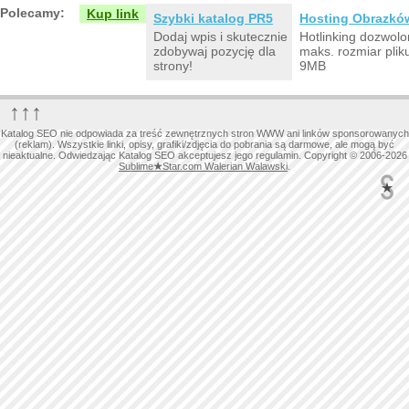
Polecamy:
Kup link
Szybki katalog PR5
Hosting Obrazkó
Dodaj wpis i skutecznie
Hotlinking dozwolo
zdobywaj pozycję dla
maks. rozmiar plik
strony!
9MB
↑↑↑
Katalog SEO nie odpowiada za treść zewnętrznych stron WWW ani linków sponsorowanych
(reklam). Wszystkie linki, opisy, grafiki/zdjęcia do pobrania są darmowe, ale mogą być
nieaktualne. Odwiedzając Katalog SEO akceptujesz jego regulamin. Copyright © 2006-2026
Sublime
★
Star.com Walerian Walawski
.