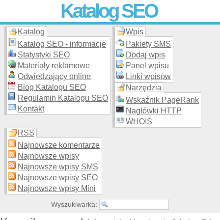
Katalog SEO
Katalog
Wpis
Skuteczna i
etyczna
promocja stron WWW –
dodaj stronę
do
moderowanego katalogu za darmo!
Katalog SEO - informacje
Pakiety SMS
Statystyki SEO
Dodaj wpis
Materiały reklamowe
Panel wpisu
Odwiedzający online
Linki wpisów
Blog Katalogu SEO
Narzędzia
Regulamin Katalogu SEO
Wskaźnik PageRank
Kontakt
Nagłówki HTTP
WHOIS
RSS
Najnowsze komentarze
Najnowsze wpisy
Najnowsze wpisy SMS
Najnowsze wpisy SEO
Najnowsze wpisy Mini
Wyszukiwarka: