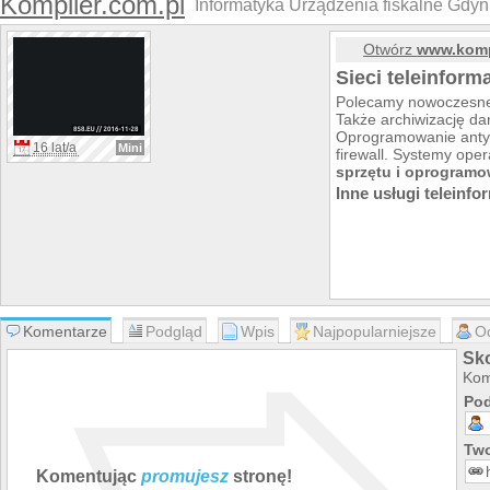
Kompiler.com.pl
Informatyka Urządzenia fiskalne Gdy
Otwórz
www.komp
Sieci teleinform
Polecamy nowoczesne 
Także archiwizację da
Oprogramowanie anty
16 lat/a
Mini
firewall. Systemy ope
sprzętu i oprogram
Inne usługi teleinfo
Komentarze
Podgląd
Wpis
Najpopularniejsze
O
Sk
Kom
Pod
Two
Komentując
promujesz
stronę!