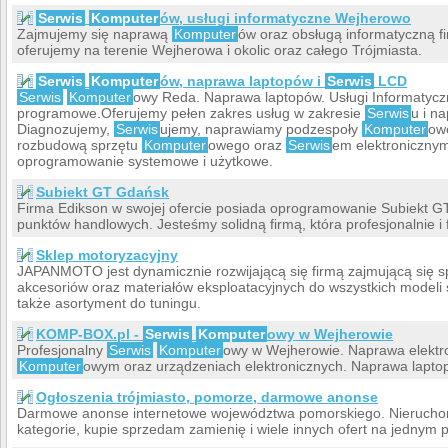
Serwis
Komputer
ów, usługi informatyczne Wejherowo
Zajmujemy się naprawą
Komputer
ów oraz obsługą informatyczną fi
oferujemy na terenie Wejherowa i okolic oraz całego Trójmiasta.
Serwis
Komputer
ów, naprawa laptopów i
Serwis
LCD
Serwis
Komputer
owy Reda. Naprawa laptopów. Usługi Informatyczn
programowe.Oferujemy pełen zakres usług w zakresie
Serwis
u i n
Diagnozujemy,
Serwis
ujemy, naprawiamy podzespoły
Komputer
ow
rozbudową sprzętu
Komputer
owego oraz
Serwis
em elektronicznym
oprogramowanie systemowe i użytkowe.
Subiekt GT Gdańsk
Firma Edikson w swojej ofercie posiada oprogramowanie Subiekt GT.
punktów handlowych. Jesteśmy solidną firmą, która profesjonalnie i 
Sklep motoryzacyjny
JAPANMOTO jest dynamicznie rozwijającą się firmą zajmującą się s
akcesoriów oraz materiałów eksploatacyjnych do wszystkich model
także asortyment do tuningu.
KOMP-BOX.pl -
Serwis
Komputer
owy w Wejherowie
Profesjonalny
Serwis
Komputer
owy w Wejherowie. Naprawa elektro
Komputer
owym oraz urządzeniach elektronicznych. Naprawa lapto
Ogłoszenia trójmiasto, pomorze, darmowe anonse
Darmowe anonse internetowe województwa pomorskiego. Nieruchomo
kategorie, kupie sprzedam zamienię i wiele innych ofert na jednym p