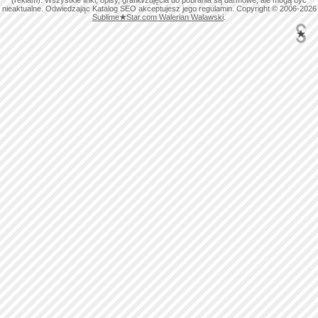
(reklam). Wszystkie linki, opisy, grafiki/zdjęcia do pobrania są darmowe, ale mogą być
nieaktualne. Odwiedzając Katalog SEO akceptujesz jego regulamin. Copyright © 2006-2026
Sublime
★
Star.com Walerian Walawski
.