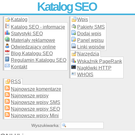
Katalog SEO
Katalog
Wpis
Skuteczna i
etyczna
promocja stron WWW –
dodaj stronę
do
moderowanego katalogu za darmo!
Katalog SEO - informacje
Pakiety SMS
Statystyki SEO
Dodaj wpis
Materiały reklamowe
Panel wpisu
Odwiedzający online
Linki wpisów
Blog Katalogu SEO
Narzędzia
Regulamin Katalogu SEO
Wskaźnik PageRank
Kontakt
Nagłówki HTTP
WHOIS
RSS
Najnowsze komentarze
Najnowsze wpisy
Najnowsze wpisy SMS
Najnowsze wpisy SEO
Najnowsze wpisy Mini
Wyszukiwarka: