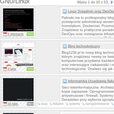
GNU/Linux
Wpisy 1 do 10 z 53,
Linux Sysadmin oraz DevOps
Palinski.me to profesjonalny blog 
poświęcone administracji serwer
homelabom, Dockerowi, Proxmox
Znajdziesz tu praktyczne poradni
DevOps oraz rozwiązania infrast
5 miesiąc/e
SMS
sysadminów i pasjonatów IT. Str
realne wdrożenia, konfiguracje s
VPN, backupy i monitoring, pom
Blog technologiczny
umiejętności i wdrażać nowocze
Blog123it.pl to nowy blog techno
infrastrukturę IT.
którym znajdziesz newsy ze świat
komputerowe przydatne każdemu
oraz interesujące ciekawostki i n
technologiczne. Dowiesz się jak
3 lat/a
SMS
skonfigurować i ułatwić sobie ko
popularnych systemów operacyjn
Windows, Linux i Android. Zapr
Informatyka Urządzenia fis
regularnych odwiedzin bloga!
Sieci teleinformatyczne. Archiwi
kopie zapasowe. Oprogramowan
antywirusowe i firewall. Systemy
Doradztwo przy wyborze sprzętu
oprogramowania.
16 lat/a
kasy
fiskalne
systemy
oprogramowanie
Mini
drukarki
sprzedaży
rumia