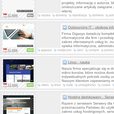
projekty, informację o autorze, 
umieszczane artykuły związane z
więcej.
11 lat/a
nazwa
domeny
rejestracja
domena
pol
Mini
jjay
lider
domen
Outsourcing IT - obsługa inf
Firma Gigasys świadczy komple
informatyczne dla firm i przedsi
zakres oferowanych usług to: out
opieka informatyczna, administr
w środowisku Windows / Linux. 
11 lat/a
gigasys
rmatyczne
sieci
compre
pomoc
SMS
profesjonalizm firmy poświadczaj
aligncenter
google
facebook
certyfikaty pracowników firmy i s
zrealizowanych projektów.
Linux - nauka
Nasza firma specjalizuje się w d
mikro-kursów, które można dos
indywidualnych potrzeb osoby uc
Naszym klientom zapewniamy m
certyfikację w zakresie Linux. W
12 lat/a
mikro
linux
noite
umiejętności
cookie
SMS
mikro-kursu lub zestawu wchod
certyfikaty
kurs
hasło
elektroniczny, dostęp do system
wirtualnego, dostęp do systemu
Hosting dedykowany - Serwer
sprawdzającego poziom wiedzy
Razem z serwisem Serwery dla 
odwiedzenia naszego sklepu int
przeznaczamy Państwu do użytk
zakres usług hostingowych, serwe