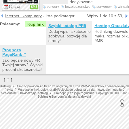
dedykowane.
12 lat/a
serwery
bezpieczeństwo
serwerów
wirtual
SMS
tanie
serwerydla
center
obliczeniowa
Internet i komputery
- lista podkategorii
Wpisy 1 do 10 z 53,
Polecamy:
Kup link
Szybki katalog PR5
Hosting Obrazkó
Dodaj wpis i skutecznie
Hotlinking dozwolo
zdobywaj pozycję dla
maks. rozmiar plik
strony!
9MB
Prognoza
PageRank™
Jaki będzie nowy PR
Twojej strony? Wysoki
procent skuteczności!
↑↑↑
Katalog SEO nie odpowiada za treść zewnętrznych stron WWW ani linków sponsorowanych
(reklam). Wszystkie linki, opisy, grafiki/zdjęcia do pobrania są darmowe, ale mogą być
nieaktualne. Odwiedzając Katalog SEO akceptujesz jego regulamin. Copyright © 2006-2026
Sublime
★
Star.com Walerian Walawski
.