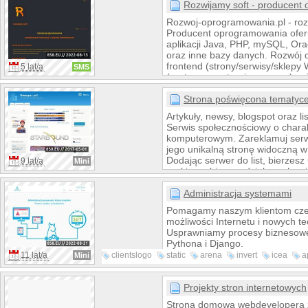
Rozwijamy soft - producent
Rozwoj-oprogramowania.pl - roz
Producent oprogramowania ofer
aplikacji Java, PHP, mySQL, Or
oraz inne bazy danych. Rozwój
frontend (strony/serwisy/sklep
5 lat/a
SMS
(systemy po stronie serwera), m
przetwarzanie danych i inne. Te
Java/JEE (Spring, Spring Boot, 
Strona poświęcona tematyc
PHP (Laravel), Oracle, MySql, 
Artykuły, newsy, blogspot oraz li
Docker, Jenkins, Apache/nginx, 
Serwis społecznościowy o chara
Tworzenie, projektowanie, prog
komputerowym. Zareklamuj serw
rozwój oprogramowania.
jego unikalną stronę widoczną 
Dodając serwer do list, bierzesz
9 lat/a
Mini
rankingu, biorąc udział w zabaw
możliwość oddania jednego głos
godziny. Zapraszamy również do
Administracja systemami
naszych serwerów cs czy serwe
Pomagamy naszym klientom czer
TeamSpeak3. Zapraszamy!
możliwości Internetu i nowych te
Usprawniamy procesy biznesow
Pythona i Django.
11 lat/a
clientslogo
static
arena
invert
icea
a
Mini
optymalizacja
marcin
autocentrum
Projekty stron internetowych
Strona domowa webdevelopera 