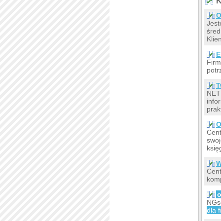
K
O
Jest
śred
Klie
E
Firm
potr
T
NETD
info
prak
O
Cent
swoj
księ
Cent
komp
o
NGso
dla 