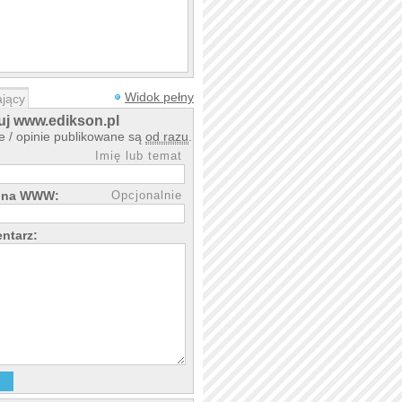
Widok pełny
jący
j www.edikson.pl
 / opinie publikowane są
od razu
.
Imię lub temat
rona WWW:
Opcjonalnie
ntarz: