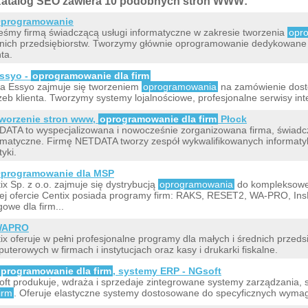
atalog SEO zawiera 10 podobnych stron WWW:
programowanie
eśmy firmą świadczącą usługi informatyczne w zakresie tworzenia
opr
nich przedsiębiorstw. Tworzymy głównie oprogramowanie dedykowane 
nta.
ssyo -
oprogramowanie dla firm
a Essyo zajmuje się tworzeniem
oprogramowania
na zamówienie dost
zeb klienta. Tworzymy systemy lojalnościowe, profesjonalne serwisy i
worzenie stron www,
oprogramowanie dla firm
Płock
ATA to wyspecjalizowana i nowocześnie zorganizowana firma, świadc
rmatyczne. Firmę NETDATA tworzy zespół wykwalifikowanych informatyk
tyki.
programowanie dla MSP
ix Sp. z o.o. zajmuje się dystrybucją
oprogramowania
do kompleksowe
ej ofercie Centix posiada programy firm: RAKS, RESET2, WA-PRO, I
gowe dla firm...
WAPRO
ix oferuje w pełni profesjonalne programy dla małych i średnich przedsi
uterowych w firmach i instytucjach oraz kasy i drukarki fiskalne.
programowanie dla firm
, systemy ERP - NGsoft
ft produkuje, wdraża i sprzedaje zintegrowane systemy zarządzania,
firm
. Oferuje elastyczne systemy dostosowane do specyficznych wymag