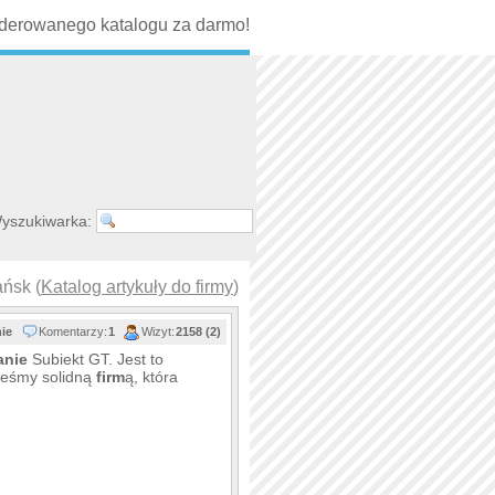
erowanego katalogu za darmo!
yszukiwarka:
ńsk (
Katalog artykuły do firmy
)
nie
Komentarzy:
1
Wizyt:
2158 (2)
anie
Subiekt GT. Jest to
teśmy solidną
firm
ą, która