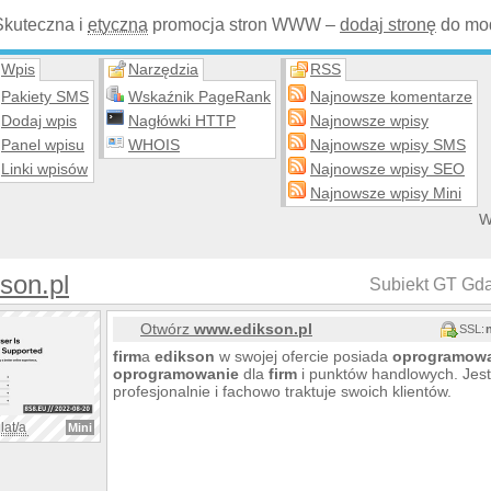
Skuteczna i
etyczna
promocja stron WWW –
dodaj stronę
do mod
Wpis
Narzędzia
RSS
Pakiety SMS
Wskaźnik PageRank
Najnowsze komentarze
Dodaj wpis
Nagłówki HTTP
Najnowsze wpisy
Panel wpisu
WHOIS
Najnowsze wpisy SMS
Linki wpisów
Najnowsze wpisy SEO
Najnowsze wpisy Mini
W
son.pl
Subiekt GT Gda
Otwórz
www.edikson.pl
SSL:
firm
a
edikson
w swojej ofercie posiada
oprogramow
oprogramowanie
dla
firm
i punktów handlowych. Jes
profesjonalnie i fachowo traktuje swoich klientów.
lat/a
Mini