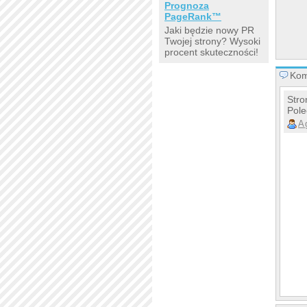
Prognoza
PageRank™
Jaki będzie nowy PR
Twojej strony? Wysoki
procent skuteczności!
Kom
Stro
Pol
A