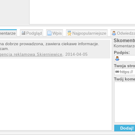
entarze
Podgląd
Wpis
Najpopularniejsze
Odwiedza
Skomentu
na dobrze prowadzona, zawiera ciekawe informacje.
Komentarze
ecam.
Podpis:
gencja reklamowa Skierniewice
, 2014-04-05
Twoja st
Twój kome