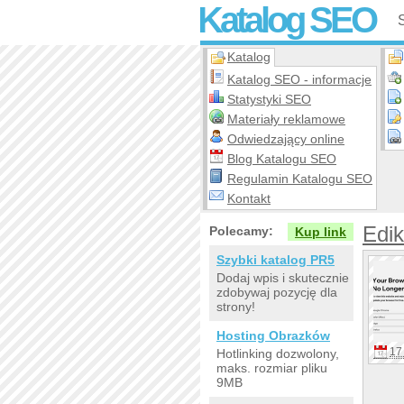
Katalog SEO
Katalog
Katalog SEO - informacje
Statystyki SEO
Materiały reklamowe
Odwiedzający online
Blog Katalogu SEO
Regulamin Katalogu SEO
Kontakt
Edik
Polecamy:
Kup link
Szybki katalog PR5
Dodaj wpis i skutecznie
zdobywaj pozycję dla
strony!
Hosting Obrazków
17 
Hotlinking dozwolony,
maks. rozmiar pliku
9MB