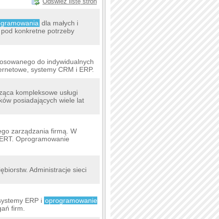
Odśwież listę stron
ogramowania
dla małych i
pod konkretne potrzeby
osowanego do indywidualnych
nternetowe, systemy CRM i ERP.
ząca kompleksowe usługi
ów posiadających wiele lat
go zarządzania firmą. W
nsERT. Oprogramowanie
ębiorstw. Administracje sieci
 systemy ERP i
oprogramowanie
ań firm.