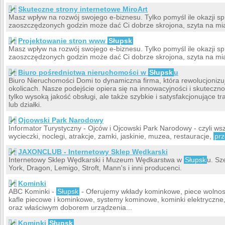
Skuteczne strony internetowe MiroArt
Masz wpływ na rozwój swojego e-biznesu. Tylko pomyśl ile okazji sp
zaoszczędzonych godzin może dać Ci dobrze skrojona, szyta na mia
Projektowanie stron www
Słupsk
Masz wpływ na rozwój swojego e-biznesu. Tylko pomyśl ile okazji sp
zaoszczędzonych godzin może dać Ci dobrze skrojona, szyta na mia
Biuro pośrednictwa nieruchomości w
Słupsk
u
Biuro Nieruchomości Domi to dynamiczna firma, która rewolucjoniz
okolicach. Nasze podejście opiera się na innowacyjności i skuteczn
tylko wysoką jakość obsługi, ale także szybkie i satysfakcjonujące 
lub działki.
Ojcowski Park Narodowy
Informator Turystyczny - Ojców i Ojcowski Park Narodowy - czyli wsz
wycieczki, noclegi, atrakcje, zamki, jaskinie, muzea, restauracje,
pr
JAXONCLUB - Internetowy Sklep Wędkarski
Internetowy Sklep Wędkarski i Muzeum Wędkarstwa w
Słupsk
u. Sz
York, Dragon, Lemigo, Stroft, Mann's i inni producenci.
Kominki
ABC Kominki -
Słupsk
- Oferujemy wkłady kominkowe, piece wolnos
kafle piecowe i kominkowe, systemy kominowe, kominki elektryczne
oraz właściwym doborem urządzenia...
Kominki
Słupsk