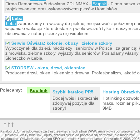
Firma Remontowo-Budowlana ZDUNMAX -
Słupsk
- Firma nasza z
projektowaniem oraz wykonawstwem pieców i kominków.
Łeba
Łeba
zapraszamy na wczasy do pięknej miejscowości położonej na
wspaniałe wakacje które dostarczą wielu wrażeń tylko z naszym se
obcowania z naturą i cieszyć się widokiem...
Serwis Oświata: kolonie, obozy i zielone szkoły
Wypoczynek dla dzieci, młodzieży i seniorów w Polsce i za granicą: k
zimowiska, zielone szkoły, wyjazdy dla seniorów. Posiadamy własn
Słoneczko w Łebie.
STODREW - okna, drzwi, okiennice
Producent drzwi, okien i okiennic z drewna. Profesjonalizm, jakość o
Polecamy:
Kup link
Szybki katalog PR5
Hosting Obrazkó
Dodaj wpis i skutecznie
Hotlinking dozwolo
zdobywaj pozycję dla
maks. rozmiar plik
strony!
9MB
↑↑↑
Katalog SEO nie odpowiada za treść zewnętrznych stron WWW ani linków sponsorowanych
(reklam). Wszystkie linki, opisy, grafiki/zdjęcia do pobrania są darmowe, ale mogą być
nieaktualne. Odwiedzając Katalog SEO akceptujesz jego regulamin. Copyright © 2006-2026