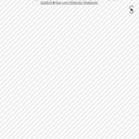
Sublime
★
Star.com Walerian Walawski
.