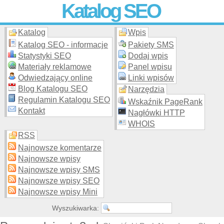
Katalog SEO
Katalog
Wpis
Skuteczna i
etyczna
promocja stron WWW –
dodaj stronę
do
moderowanego katalogu za darmo!
Katalog SEO - informacje
Pakiety SMS
Statystyki SEO
Dodaj wpis
Materiały reklamowe
Panel wpisu
Odwiedzający online
Linki wpisów
Blog Katalogu SEO
Narzędzia
Regulamin Katalogu SEO
Wskaźnik PageRank
Kontakt
Nagłówki HTTP
WHOIS
RSS
Najnowsze komentarze
Najnowsze wpisy
Najnowsze wpisy SMS
Najnowsze wpisy SEO
Najnowsze wpisy Mini
Wyszukiwarka: