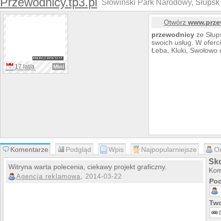
Przewodnicy.tp3.pl
Słowiński Park Narodowy, Słupsk 
Otwórz
www.prze
przewodnicy
ze Słups
swoich usług. W oferc
Łeba, Kluki, Swołowo 
17 lat/a
Mini
Komentarze
Podgląd
Wpis
Najpopularniejsze
O
Sk
Witryna warta polecenia, ciekawy projekt graficzny.
Kom
Agencja reklamowa
, 2014-03-22
Pod
Two