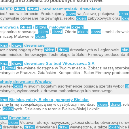
atalog SEO zawiera 10 podobnych stron WWW:
IMBER
okna
,
drzwi
- producent stolarki drewnianej
edź nas w internecie. Produkujemy
drzwi
wejściowe, pokojowe i
okna
dynawskie otwierane na zewnątrz, repliki
okien
zabytkowych oraz
oki
enowacja
okien
i
drzwi
, malowanie
okien
esjonalna renowacja
okien
i
drzwi
. Oferta
okien
,
drzwi
i mebli drewni
erniczej. Malowanie
okien
.
okna
i
drzwi
drewniane
cz naszą bogatą ofertę
okien
i
drzwi
drewnianych w Legionowie.
okn
oim mieście. Innowacyjne Technologie to Salon Firmowy producenta 
okna
i
drzwi
drewniane Stolbud Włoszczowa S.A.
a
i
drzwi
drewniane dostępne w Twoim mieście. Zobacz naszą szeroką
nianych w Pruszczu Gdańskim. Kompentika - Salon Firmowy producen
chody drewniane Wrocław
a Artel-
okna
w swoim bogatym asortymencie posiada szeroki wybór
o
nianych, wykonanych z drewna mahoniowego lub sosnowego.
okna
Bielsko, rolety Bielsko, parapety Bielsko
eśmy firmą specjalizującą się w dystrybucji i montażu
okien
,
drzwi
, ro
on
okien
nych. Działamy na terenie Bielska-Białej i okolic.
okna
Drewniane
ryka
okien
Vidawo - oferuje najwyższej jakości stolarkę otworową i dre
a
drewniane,
drzwi
drewniane i
drzwi
wewnętrzne, a także
okien
nice 