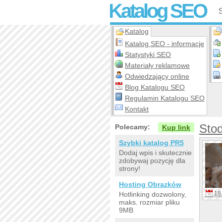
Katalog SEO
Katalog
Katalog SEO - informacje
Statystyki SEO
Materiały reklamowe
Odwiedzający online
Blog Katalogu SEO
Regulamin Katalogu SEO
Kontakt
Stod
Polecamy:
Kup link
Szybki katalog PR5
Dodaj wpis i skutecznie
zdobywaj pozycję dla
strony!
Hosting Obrazków
18 
Hotlinking dozwolony,
maks. rozmiar pliku
9MB