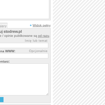
Widok pełny
jący
j stodrew.pl
 / opinie publikowane są
od razu
.
Imię lub temat
rona WWW:
Opcjonalnie
ntarz: