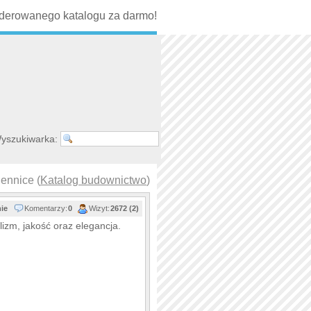
erowanego katalogu za darmo!
yszukiwarka:
ennice (
Katalog budownictwo
)
nie
Komentarzy:
0
Wizyt:
2672 (2)
lizm, jakość oraz elegancja.