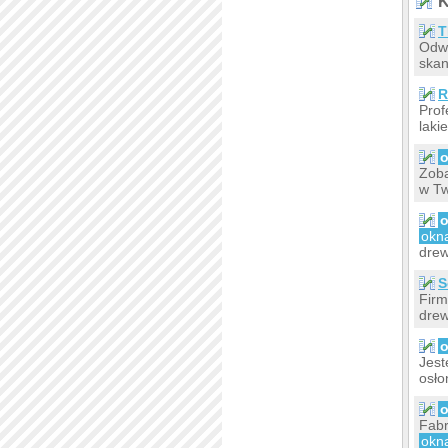
K
T
Odwi
skan
R
Prof
laki
Zoba
w Tw
okn
drew
S
Firm
drew
Jest
osł
Fab
okn