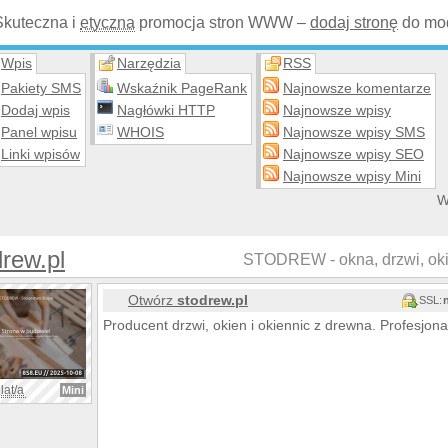
Skuteczna i
etyczna
promocja stron WWW –
dodaj stronę
do mod
Wpis
Narzędzia
RSS
Pakiety SMS
Wskaźnik PageRank
Najnowsze komentarze
Dodaj wpis
Nagłówki HTTP
Najnowsze wpisy
Panel wpisu
WHOIS
Najnowsze wpisy SMS
Linki wpisów
Najnowsze wpisy SEO
Najnowsze wpisy Mini
W
rew.pl
STODREW - okna, drzwi, oki
Otwórz
stodrew.pl
SSL:
Producent drzwi, okien i okiennic z drewna. Profesjona
lat/a
Mini