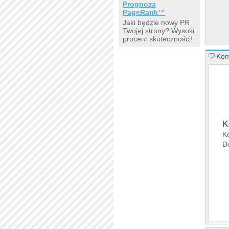
Prognoza
PageRank™
Jaki będzie nowy PR
Twojej strony? Wysoki
procent skuteczności!
Kom
K
K
D