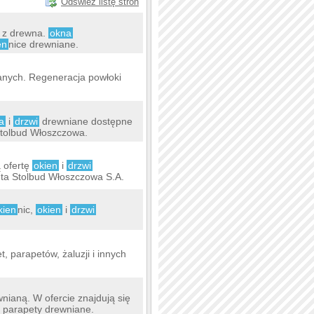
Odśwież listę stron
z drewna.
okna
en
nice drewniane.
anych. Regeneracja powłoki
a
i
drzwi
drewniane dostępne
Stolbud Włoszczowa.
 ofertę
okien
i
drzwi
ta Stolbud Włoszczowa S.A.
kien
nic,
okien
i
drzwi
let, parapetów, żaluzji i innych
wnianą. W ofercie znajdują się
i parapety drewniane.