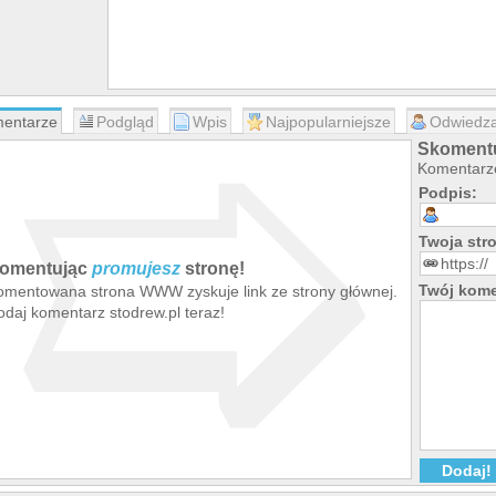
➯
entarze
Podgląd
Wpis
Najpopularniejsze
Odwiedza
Skomentu
Komentarze
Podpis:
Twoja st
omentując
promujesz
stronę!
Twój kome
omentowana strona WWW zyskuje link ze strony głównej.
odaj komentarz stodrew.pl teraz!