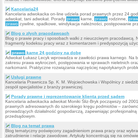
Kancelaria24
Kancelaria adwokacka on-line udziela porad prawnych przez 24 god
adwokat, tani adwokat. Porady
prawo
karne,
prawo
rodzinne,
pra
prawo
cywilne, spadkowe, windykacja należności, postępowanie pr
Blog o złych pracodawcach
Blog o prawie pracy i sposobach walki z nieuczciwym pracodawcą. N
fragmenty kodeksu pracy wraz z komentarzem i predyspozycją użyc
prawo
karne 24 godziny na dobę
Adwokat Łukasz Lecyk wprowadza w zawiłości prawa karnego. Na bl
zakresu prawa wykroczeń, postępowania w sprawach nieletnich oraz
narkomanii. Praktyczne rozwiązania najczęściej napotykanych prob
Usługi prawne
Kancelaria Prawnicza Sp. K. M. Wojciechowska i Wspólnicy z siedzi
zespół specjalistów z branży prawniczej.
Porady prawne i reprezentowanie klienta przed sądem
Kancelaria adwokacka adwokat Moniki Śliz-Bryk począwszy od 2001 
prawnych adresowanych do szerokiego kręgu podmiotów – zarówno o
prowadzących działalność gospodarczą, zapewniając profesjonalną
przedsądowym.
Blog na temat prawa
Blog tematyczny poświęcony zagadnieniom prawa pracy oraz wybr
zatrudnienie i relacje zawodowe. Artykuły koncentrują się na omówi