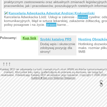
praktycznym zastosowaniu oraz aktualnych zmianach legislacyjnych
pracowników, jak i pracodawców, poszukujących rzetelnych informac
Kancelaria Adwokacka Adwokat Andrzej Krakowiński
Kancelaria Adwokacka Łódź. Usługi w zakresie -
prawo
cywilne: od
komunikacyjnych, błąd w sztuce lekarskiej, zakażenie żółtaczką, g
polisy posagowe i na życie.
prawo
karne...
Polecamy:
Kup link
Szybki katalog PR5
Hosting Obrazkó
Dodaj wpis i skutecznie
Hotlinking dozwolo
zdobywaj pozycję dla
maks. rozmiar plik
strony!
9MB
↑↑↑
Katalog SEO nie odpowiada za treść zewnętrznych stron WWW ani linków sponsorowanych
(reklam). Wszystkie linki, opisy, grafiki/zdjęcia do pobrania są darmowe, ale mogą być
nieaktualne. Odwiedzając Katalog SEO akceptujesz jego regulamin. Copyright © 2006-2026
Sublime
★
Star.com Walerian Walawski
.