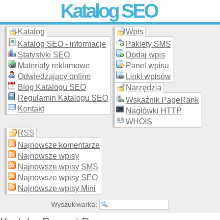
Katalog SEO
Katalog
Wpis
Skuteczna i
etyczna
promocja stron WWW –
dodaj stronę
do
moderowanego katalogu za darmo!
Katalog SEO - informacje
Pakiety SMS
Statystyki SEO
Dodaj wpis
Materiały reklamowe
Panel wpisu
Odwiedzający online
Linki wpisów
Blog Katalogu SEO
Narzędzia
Regulamin Katalogu SEO
Wskaźnik PageRank
Kontakt
Nagłówki HTTP
WHOIS
RSS
Najnowsze komentarze
Najnowsze wpisy
Najnowsze wpisy SMS
Najnowsze wpisy SEO
Najnowsze wpisy Mini
Wyszukiwarka: