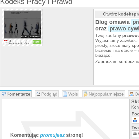
Kodeks Pracy i Prawo
Otwórz
kodekspr
Blog omawia
pr
oraz
prawo cywi
Twój zaufany
przewod
Wyjaśniamy zawiłości
5 miesiąc/e
SMS
prosty, zrozumiały sp
biznesie i na etacie –
bieżąco.
Zapraszam serdecznie
Komentarze
Podgląd
Wpis
Najpopularniejsze
O
Sk
Kom
Pod
Two
Komentując
promujesz
stronę!