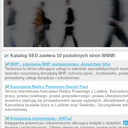
Katalog SEO zawiera 10 podobnych stron WWW:
BHP - szkolenia BHP, wydawnictwo, doradztwo bhp
Tarbonus to firma oferująca usługi w zakresie specjalistycznych wy
szeroko rozumianą tematyką BHP, ochrony ppoż., środowiska, prawn
posiadamy usługi doradcze i szkoleniowe
Kancelaria Radcy Prawnego Daniel Paul
Strona internetowa Kancelarii Radcy Prawnego z Lublina. Kancelar
pracy, prawa cywilnego, prawa gospodarczego i prawa Ubezpieczeń
prawnicy zajmują się prowadzeniem spraw sądowych, doradztwem 
Kancelaria posiada biura w Lublinie oraz Świdniku. Szczegółowe in
internetowej.
Księgarnia internetowa - KNT.pl
Księgarnia prawnicza i ekonomiczna oferująca książki z dziedzin:
p
finanse i rachunkowość. Oferta obejmuje zarówno podręczniki akadem