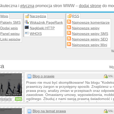
Skuteczna i
etyczna
promocja stron WWW –
dodaj stronę
do mod
Wpis
Narzędzia
RSS
Pakiety SMS
Wskaźnik PageRank
Najnowsze komentarze
Dodaj wpis
Nagłówki HTTP
Najnowsze wpisy
Panel wpisu
WHOIS
Najnowsze wpisy SMS
Linki wpisów
Najnowsze wpisy SEO
Najnowsze wpisy Mini
W
ca
Wp
Blog o prawie
SSL:
Prawo nie musi być skomplikowane! Na blogu "Kodeks
prawniczy żargon w przystępny sposób. Znajdziesz u 
prawa pracy, analizy zmian w przepisach oraz odpowi
zawodowe. Omawiamy umowy, wypowiedzenia, mobbing
ogólnego. Zbuduj z nami swoją prawną świadomość i 
miesiąc/e
SMS
Poznaj swoje prawa, by pewnie stawiać czoła wyzwanio
Blog na temat prawa
SSL: