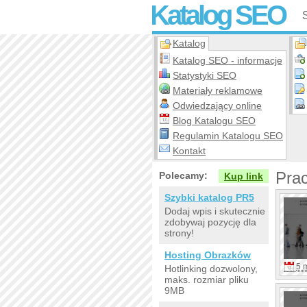
Katalog SEO
Katalog
Katalog SEO - informacje
Statystyki SEO
Materiały reklamowe
Odwiedzający online
Blog Katalogu SEO
Regulamin Katalogu SEO
Kontakt
Pra
Polecamy:
Kup link
Szybki katalog PR5
Dodaj wpis i skutecznie
zdobywaj pozycję dla
strony!
Hosting Obrazków
5 
Hotlinking dozwolony,
maks. rozmiar pliku
9MB