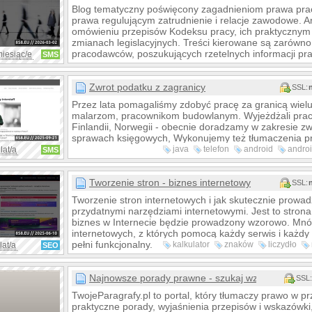
Blog tematyczny poświęcony zagadnieniom prawa pr
prawa regulującym zatrudnienie i relacje zawodowe. Ar
omówieniu przepisów Kodeksu pracy, ich praktycznym
zmianach legislacyjnych. Treści kierowane są zarówno
pracodawców, poszukujących rzetelnych informacji pr
miesiąc/e
SMS
Zwrot podatku z zagranicy
SSL:
Przez lata pomagaliśmy zdobyć pracę za granicą wiel
malarzom, pracownikom budowlanym. Wyjeżdżali praco
Finlandii, Norwegii - obecnie doradzamy w zakresie zw
sprawach księgowych, Wykonujemy też tłumaczenia pr
java
telefon
android
andro
lat/a
SMS
pobierz
komputer
download
Tworzenie stron - biznes internetowy
SSL:
Tworzenie stron internetowych i jak skutecznie prowad
przydatnymi narzędziami internetowymi. Jest to strona 
biznes w Internecie będzie prowadzony wzorowo. Mnó
internetowych, z których pomocą każdy serwis i każdy 
pełni funkcjonalny.
kalkulator
znaków
liczydło
lat/a
SEO
narzędzia
bimatrix
stron
op
Najnowsze porady prawne - szukaj wzorów i pora
SSL:
TwojeParagrafy.pl to portal, który tłumaczy prawo w p
praktyczne porady, wyjaśnienia przepisów i wskazówki,