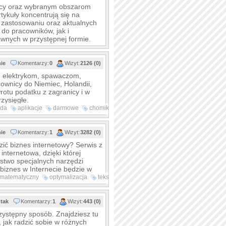
acy oraz wybranym obszarom
tykuły koncentrują się na
 zastosowaniu oraz aktualnych
 do pracowników, jak i
awnych w przystępnej formie.
nie
Komentarzy:
0
Wizyt:
2126 (0)
u elektrykom, spawaczom,
wnicy do Niemiec, Holandii,
rotu podatku z zagranicy i w
zysięgłe.
ida
aplikacje
darmowe
chomikuj
nie
Komentarzy:
1
Wizyt:
3282 (0)
zić biznes internetowy? Serwis z
internetowa, dzięki której
stwo specjalnych narzędzi
biznes w Internecie będzie w
matematyczny
optymalizacja
tekstu
tyk
d
tak
Komentarzy:
1
Wizyt:
443 (0)
rzystępny sposób. Znajdziesz tu
 jak radzić sobie w różnych