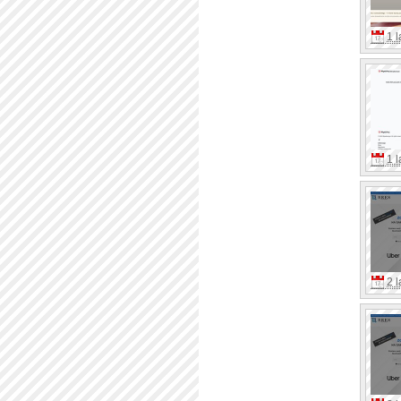
1 l
1 l
2 l