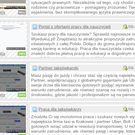
sytuacjach prawnych. Niezależnie od tego, czy chodzi 
rodzinne czy pracownicze – pomagamy zrozumieć Twoj
wyjaśnienia, bez skomplikowanego języka prawniczego
at/a
Mini
Portal z ofertami pracy dla nauczycieli
SSL:
Szukasz pracy dla nauczyciela? Sprawdź najnowsze of
Wyedukuj.pl! Znajdziesz tu atrakcyjne propozycje zat
oświatowych z całej Polski. Dołącz do grona profesjon
swoją karierę w edukacji. Praca dla nauczyciela czeka
znaleźć dobrze płatną pracę w edukacji w dogodnym m
at/a
SMS
portal, który stawia na przejrzystość ofert oraz jasne 
zatrudnienie dla nauczycieli, tera
Partner taksówkarski
SSL:
Masz pasję do jazdy i chcesz stać się częścią najwięk
Partner, współpracujący z globalnymi gigantami jak Ube
swoje drzwi dla kierowców gotowych podjąć wyzwanie. 
warunki zatrudnienia, ale również szansę na rozwój 
środowisku, gdzie jakość i profesjonalizm są na pierw
at/a
SMS
Praca dla taksówkarzy
SSL:
Znudziła Ci się monotonna praca i szukasz nowych w
największa firma taxi w Krakowie i partner Uber, Bolt
gotowych wziąć udział w rewolucji transportowej. U nic
warunki zatrudnienia, ale również pasję i energię, któ