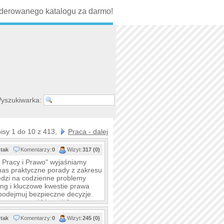
erowanego katalogu za darmo!
yszukiwarka:
isy 1 do 10 z 413,
Praca - dalej
tak
Komentarzy:
0
Wizyt:
317 (0)
 Pracy i Prawo" wyjaśniamy
nas praktyczne porady z zakresu
edzi na codzienne problemy
 i kluczowe kwestie prawa
podejmuj bezpieczne decyzje.
m w pracy i biznesie!
tak
Komentarzy:
0
Wizyt:
245 (0)