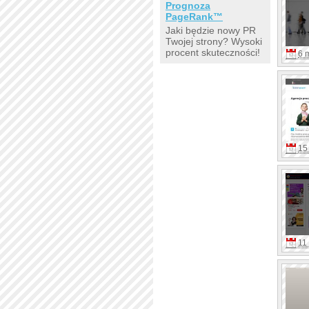
Prognoza
PageRank™
Jaki będzie nowy PR
Twojej strony? Wysoki
procent skuteczności!
6 
15 
11 