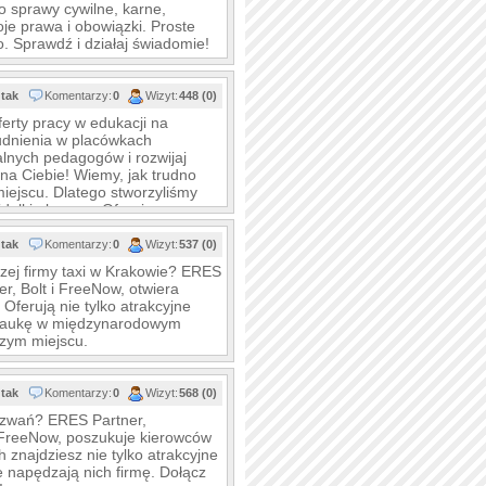
o sprawy cywilne, karne,
e prawa i obowiązki. Proste
. Sprawdź i działaj świadomie!
tak
Komentarzy:
0
Wizyt:
448 (0)
erty pracy w edukacji na
rudnienia w placówkach
alnych pedagogów i rozwijaj
 na Ciebie! Wiemy, jak trudno
iejscu. Dlatego stworzyliśmy
widełki płacowe. Oferujemy
tak
Komentarzy:
0
Wizyt:
537 (0)
szej firmy taxi w Krakowie? ERES
r, Bolt i FreeNow, otwiera
Oferują nie tylko atrakcyjne
i naukę w międzynarodowym
szym miejscu.
tak
Komentarzy:
0
Wizyt:
568 (0)
yzwań? ERES Partner,
 i FreeNow, poszukuje kierowców
h znajdziesz nie tylko atrakcyjne
re napędzają nich firmę. Dołącz