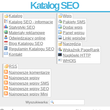
Katalog SEO
Katalog
Wpis
Skuteczna i
etyczna
promocja stron WWW –
dodaj stronę
do
moderowanego katalogu za darmo!
Katalog SEO - informacje
Pakiety SMS
Statystyki SEO
Dodaj wpis
Materiały reklamowe
Panel wpisu
Odwiedzający online
Linki wpisów
Blog Katalogu SEO
Narzędzia
Regulamin Katalogu SEO
Wskaźnik PageRank
Kontakt
Nagłówki HTTP
WHOIS
RSS
Najnowsze komentarze
Najnowsze wpisy
Najnowsze wpisy SMS
Najnowsze wpisy SEO
Najnowsze wpisy Mini
Wyszukiwarka: