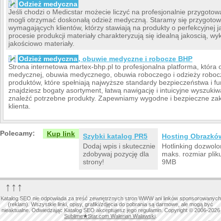
Odzież medyczna
Jeśli chodzi o Medicstar możecie liczyć na profesjonalnie przygotow
mogli otrzymać doskonałą odzież medyczną. Staramy się przygotowy
wymagających klientów, którzy stawiają na produkty o perfekcyjnej
procesie produkcji materiały charakteryzują się idealną jakoscią, 
jakościowo materiały.
Odzież medyczna
, obuwie medyczne i robocze BHP
Strona internetowa martex-bhp.pl to profesjonalna platforma, która 
medycznej, obuwia medycznego, obuwia roboczego i odzieży roboc
produktów, które spełniają najwyższe standardy bezpieczeństwa i fu
znajdziesz bogaty asortyment, łatwą nawigację i intuicyjne wyszuki
znaleźć potrzebne produkty. Zapewniamy wygodne i bezpieczne zak
klienta.
Polecamy:
Kup link
Szybki katalog PR5
Hosting Obrazkó
Dodaj wpis i skutecznie
Hotlinking dozwolo
zdobywaj pozycję dla
maks. rozmiar plik
strony!
9MB
↑↑↑
Katalog SEO nie odpowiada za treść zewnętrznych stron WWW ani linków sponsorowanych
(reklam). Wszystkie linki, opisy, grafiki/zdjęcia do pobrania są darmowe, ale mogą być
nieaktualne. Odwiedzając Katalog SEO akceptujesz jego regulamin. Copyright © 2006-2026
Sublime
★
Star.com Walerian Walawski
.