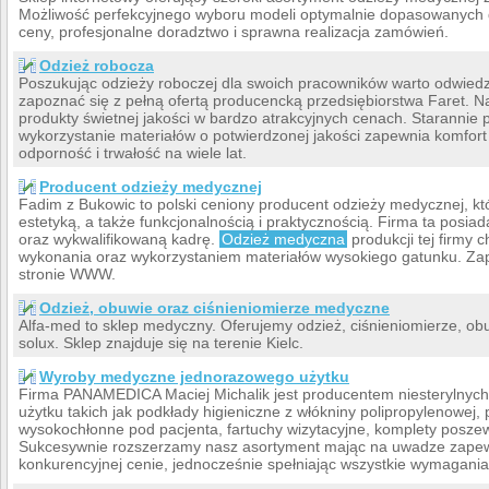
Możliwość perfekcyjnego wyboru modeli optymalnie dopasowanych d
ceny, profesjonalne doradztwo i sprawna realizacja zamówień.
Odzież robocza
Poszukując odzieży roboczej dla swoich pracowników warto odwiedzić
zapoznać się z pełną ofertą producencką przedsiębiorstwa Faret. N
produkty świetnej jakości w bardzo atrakcyjnych cenach. Starannie
wykorzystanie materiałów o potwierdzonej jakości zapewnia komfor
odporność i trwałość na wiele lat.
Producent odzieży medycznej
Fadim z Bukowic to polski ceniony producent odzieży medycznej, k
estetyką, a także funkcjonalnością i praktycznością. Firma ta posi
oraz wykwalifikowaną kadrę.
Odzież medyczna
produkcji tej firmy 
wykonania oraz wykorzystaniem materiałów wysokiego gatunku. Zapoz
stronie WWW.
Odzież, obuwie oraz ciśnieniomierze medyczne
Alfa-med to sklep medyczny. Oferujemy odzież, ciśnieniomierze, 
solux. Sklep znajduje się na terenie Kielc.
Wyroby medyczne jednorazowego użytku
Firma PANAMEDICA Maciej Michalik jest producentem niesterylny
użytku takich jak podkłady higieniczne z włókniny polipropylenowej
wysokochłonne pod pacjenta, fartuchy wizytacyjne, komplety poszew 
Sukcesywnie rozszerzamy nasz asortyment mając na uwadze zapewn
konkurencyjnej cenie, jednocześnie spełniając wszystkie wymagani