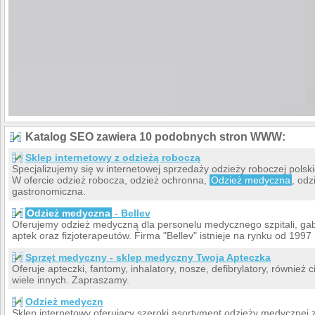
Katalog SEO zawiera 10 podobnych stron WWW:
Sklep internetowy z odzieżą roboczą
Specjalizujemy się w internetowej sprzedaży odzieży roboczej polsk
W ofercie odzież robocza, odzież ochronna,
Odzież medyczna
, od
gastronomiczna.
Odzież medyczna
- Bellev
Oferujemy odzież medyczną dla personelu medycznego szpitali, ga
aptek oraz fizjoterapeutów. Firma "Bellev" istnieje na rynku od 1997 
Sprzęt medyczny - sklep medyczny Twoja Apteczka
Oferuje apteczki, fantomy, inhalatory, nosze, defibrylatory, również 
wiele innych. Zapraszamy.
Odzież medyczn
Sklep internetowy oferujący szeroki asortyment odzieży medycznej z