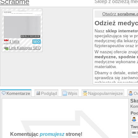
Scrabme
Sklep z odzieżą me
Otwórz
scrabme.
Odzież medy
Nasz
sklep internet
specjalizująca się w p
medycznej dla lekarzy
1 lat/a
SEO
fizjoterapeutów oraz 
Link Katalogu SEO
W naszej ofercie znaj
medyczne, spodnie
medyczne wykonane z
materiałów.
Dbamy o detale, estet
sprawdza się zarówno
gabinetach prywatnyc
praktyczność z nowo
sklep online
i wybierz
Komentarze
Podgląd
Wpis
Najpopularniejsze
O
profesjonalny i stylo
Sk
Kom
Pod
Two
Komentując
promujesz
stronę!