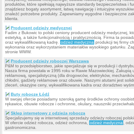
produktów, które spełniają najwyższe standardy bezpieczeństwa i fu
znajdziesz bogaty asortyment, łatwą nawigację i intuicyjne wyszuki
znaleźć potrzebne produkty. Zapewniamy wygodne i bezpieczne zak
klienta.
Producent odzieży medycznej
Fadim z Bukowic to polski ceniony producent odzieży medycznej, k
estetyką, a także funkcjonalnością i praktycznością. Firma ta posi
oraz wykwalifikowaną kadrę.
odzież medyczna
produkcji tej firmy c
wykonania oraz wykorzystaniem materiałów wysokiego gatunku. Zapoz
stronie WWW.
Producent odzieży roboczej Warszawa
P&M to przedsiębiorstwo, jakie specjalizuje się w produkcji i dystryb
Nasza firma powstała w 1995 roku w Rawie Mazowieckiej. Zakupią 
reklamową, specjalistyczną (dla drogowców, elektryków, mechanikó
chłodni, gadżety reklamowe oraz obuwie. Naszymi atutami jest solid
zleceń, okazyjne ceny, wykwalifikowana kadra oraz doradztwo wyśmi
Buty robocze Łódź
W swojej ofercie posiadamy szeroką gamę środków ochrony osobistej
rękawice, obuwie robocze i ochronne, okulary, nauszniki przeciwha
Sklep internetowy z odzieżą roboczą
Specjalizujemy się w internetowej sprzedaży odzieży roboczej polsk
W ofercie odzież robocza, odzież ochronna,
odzież medyczna
, odz
gastronomiczna.