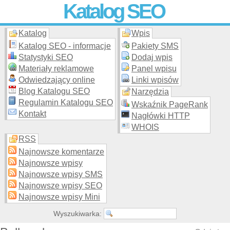
Katalog SEO
Katalog
Wpis
Skuteczna i
etyczna
promocja stron WWW –
dodaj stronę
do
moderowanego katalogu za darmo!
Katalog SEO - informacje
Pakiety SMS
Statystyki SEO
Dodaj wpis
Materiały reklamowe
Panel wpisu
Odwiedzający online
Linki wpisów
Blog Katalogu SEO
Narzędzia
Regulamin Katalogu SEO
Wskaźnik PageRank
Kontakt
Nagłówki HTTP
WHOIS
RSS
Najnowsze komentarze
Najnowsze wpisy
Najnowsze wpisy SMS
Najnowsze wpisy SEO
Najnowsze wpisy Mini
Wyszukiwarka: