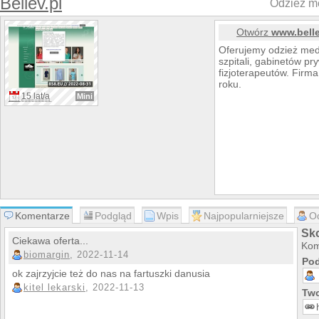
Bellev.pl
Odzież me
Otwórz
www.belle
Oferujemy odzież me
szpitali, gabinetów p
fizjoterapeutów. Firma
roku.
15 lat/a
Mini
Komentarze
Podgląd
Wpis
Najpopularniejsze
O
Sko
Ciekawa oferta...
Kom
biomargin
, 2022-11-14
Pod
ok zajrzyjcie też do nas na fartuszki danusia
kitel lekarski
, 2022-11-13
Two