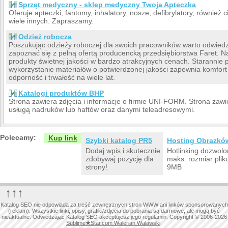
Sprzęt medyczny - sklep medyczny Twoja Apteczka
Oferuje apteczki, fantomy, inhalatory, nosze, defibrylatory, również 
wiele innych. Zapraszamy.
Odzież robocza
Poszukując odzieży roboczej dla swoich pracowników warto odwiedzić
zapoznać się z pełną ofertą producencką przedsiębiorstwa Faret. N
produkty świetnej jakości w bardzo atrakcyjnych cenach. Starannie
wykorzystanie materiałów o potwierdzonej jakości zapewnia komfor
odporność i trwałość na wiele lat.
Katalogi produktów BHP
Strona zawiera zdjęcia i informacje o firmie UNI-FORM. Strona zawie
usługą nadruków lub haftów oraz danymi teleadresowymi.
Polecamy:
Kup link
Szybki katalog PR5
Hosting Obrazkó
Dodaj wpis i skutecznie
Hotlinking dozwolo
zdobywaj pozycję dla
maks. rozmiar plik
strony!
9MB
↑↑↑
Katalog SEO nie odpowiada za treść zewnętrznych stron WWW ani linków sponsorowanych
(reklam). Wszystkie linki, opisy, grafiki/zdjęcia do pobrania są darmowe, ale mogą być
nieaktualne. Odwiedzając Katalog SEO akceptujesz jego regulamin. Copyright © 2006-2026
Sublime
★
Star.com Walerian Walawski
.