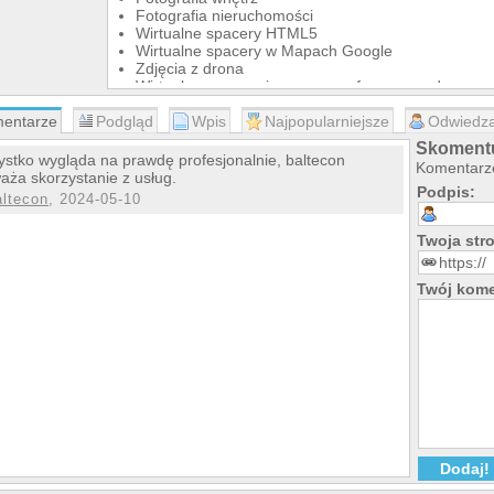
Fotografia nieruchomości
Wirtualne spacery HTML5
Wirtualne spacery w Mapach Google
Zdjęcia z drona
Wirtualne spacery i panoramy sferyczne z drona
Wideo z drona
entarze
Podgląd
Wpis
Najpopularniejsze
Odwiedza
Opinie klientów:
Skomentu
Jestem bardzo zadowolona z wykonanych fotografii,
stko wygląda na prawdę profesjonalnie, baltecon
Komentarze
wykonania dotrzymany, dziękuje bardzo za super zdj
aża skorzystanie z usług.
polecam!!! Pozdrawiam
Podpis:
altecon
, 2024-05-10
-- Magdalena Grodzka-Dziadosz
Twoja st
Profesjonalista, wykonał dla mnie zdjęcie sferyczne
Polecam.
-- Karol Grześkiewicz
Twój kome