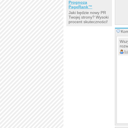
Prognoza
PageRank™
Jaki będzie nowy PR
Twojej strony? Wysoki
procent skuteczności!
Kom
Wszy
rozw
b