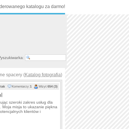
erowanego katalogu za darmo!
yszukiwarka:
lne spacery (
Katalog fotografia
)
tak
Komentarzy:
1
Wizyt:
654 (3)
l
rując szeroki zakres usług dla
 Moja misja to ukazanie piękna
otencjalnych klientów i