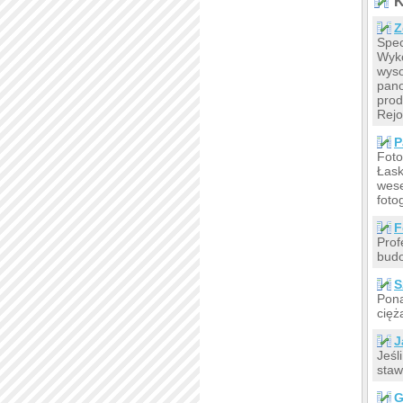
K
Z
Spec
Wyko
wyso
pano
prod
Rejo
P
Foto
Łask
wese
foto
F
Prof
budo
S
Pona
cięż
J
Jeśl
staw
G