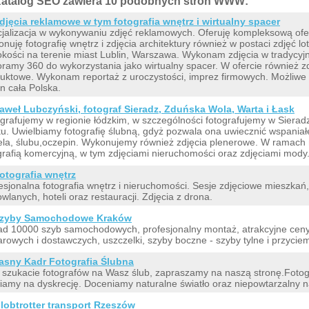
atalog SEO zawiera 10 podobnych stron WWW:
djęcia reklamowe w tym fotografia wnętrz i wirtualny spacer
jalizacja w wykonywaniu zdjęć reklamowych. Oferuję kompleksową ofert
nuję fotografię wnętrz i zdjęcia architektury również w postaci zdjęć l
kości na terenie miast Lublin, Warszawa. Wykonam zdjęcia w tradycyj
ramy 360 do wykorzystania jako wirtualny spacer. W ofercie również zd
uktowe. Wykonam reportaż z uroczystości, imprez firmowych. Możliwe w
n cała Polska.
aweł Lubczyński, fotograf Sieradz, Zduńska Wola, Warta i Łask
grafujemy w regionie łódzkim, w szczególności fotografujemy w Sieradz
u. Uwielbiamy fotografię ślubną, gdyż pozwala ona uwiecznić wspania
la, ślubu,oczepin. Wykonujemy również zdjęcia plenerowe. W ramach 
grafią komercyjną, w tym zdjęciami nieruchomości oraz zdjęciami mody
otografia wnętrz
esjonalna fotografia wnętrz i nieruchomości. Sesje zdjęciowe mieszkań
wlanych, hoteli oraz restauracji. Zdjęcia z drona.
zyby Samochodowe Kraków
d 10000 szyb samochodowych, profesjonalny montaż, atrakcyjne ce
arowych i dostawczych, uszczelki, szyby boczne - szyby tylne i przycie
asny Kadr Fotografia Ślubna
i szukacie fotografów na Wasz ślub, zapraszamy na naszą stronę.Foto
iamy na dyskrecję. Doceniamy naturalne światło oraz niepowtarzalny nas
lobtrotter transport Rzeszów