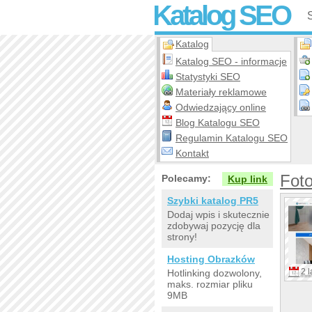
Katalog SEO
Katalog
Katalog SEO - informacje
Statystyki SEO
Materiały reklamowe
Odwiedzający online
Blog Katalogu SEO
Regulamin Katalogu SEO
Kontakt
Fot
Polecamy:
Kup link
Szybki katalog PR5
Dodaj wpis i skutecznie
zdobywaj pozycję dla
strony!
Hosting Obrazków
2 l
Hotlinking dozwolony,
maks. rozmiar pliku
9MB