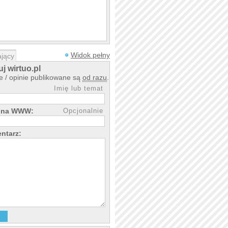
Widok pełny
jący
j wirtuo.pl
 szybko i sprawnie, termin
 / opinie publikowane są
od razu
.
ęcia.Profesjonalista, szczerze
Imię lub temat
rona WWW:
Opcjonalnie
, super efekt, przystępne ceny.
ntarz: