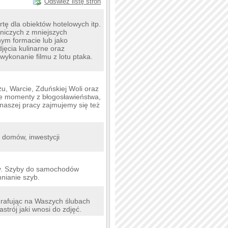
Odśwież listę stron
ę dla obiektów hotelowych itp.
otniczych z mniejszych
nym formacie lub jako
jęcia kulinarne oraz
ykonanie filmu z lotu ptaka.
u, Warcie, Zduńskiej Woli oraz
łe momenty z błogosławieństwa,
naszej pracy zajmujemy się też
.
, domów, inwestycji
ny. Szyby do samochodów
mnianie szyb.
grafując na Waszych ślubach
trój jaki wnosi do zdjęć.