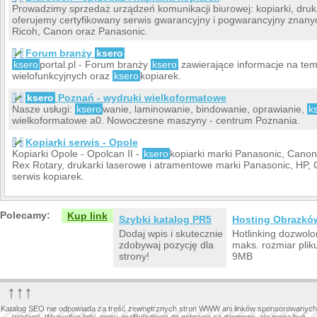
Prowadzimy sprzedaż urządzeń komunikacji biurowej: kopiarki, druka
oferujemy certyfikowany serwis gwarancyjny i pogwarancyjny znany
Ricoh, Canon oraz Panasonic.
Forum branży
ksero
ksero
portal.pl - Forum branży
ksero
zawierające informacje na tem
wielofunkcyjnych oraz
ksero
kopiarek.
ksero
Poznań - wydruki wielkoformatowe
Nasze usługi:
ksero
wanie, laminowanie, bindowanie, oprawianie,
k
wielkoformatowe a0. Nowoczesne maszyny - centrum Poznania.
Kopiarki serwis - Opole
Kopiarki Opole - Opolcan II -
ksero
kopiarki marki Panasonic, Canon
Rex Rotary, drukarki laserowe i atramentowe marki Panasonic, HP,
serwis kopiarek.
Polecamy:
Kup link
Szybki katalog PR5
Hosting Obrazkó
Dodaj wpis i skutecznie
Hotlinking dozwolo
zdobywaj pozycję dla
maks. rozmiar plik
strony!
9MB
↑↑↑
Katalog SEO nie odpowiada za treść zewnętrznych stron WWW ani linków sponsorowanych