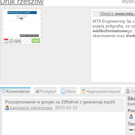
Druk rzeszów
Wydru
Otwórz
www.mta.n
MTA Engineering Sp.z.
pojętą poligrafią, ze
wielkoformatowe
go,
skanowania oraz
dru
15 lat/a
SMS
Komentarze
Podgląd
Wpis
Najpopularniejsze
O
Sko
Pozycjonowanie w google za 299zł/rok z gwarancja top10.
Kom
kampania reklamowa
, 2013-02-15
Pod
Two