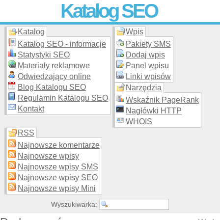
Katalog SEO
Katalog
Wpis
Skuteczna i
etyczna
promocja stron WWW –
dodaj stronę
do
moderowanego katalogu za darmo!
Katalog SEO - informacje
Pakiety SMS
Statystyki SEO
Dodaj wpis
Materiały reklamowe
Panel wpisu
Odwiedzający online
Linki wpisów
Blog Katalogu SEO
Narzędzia
Regulamin Katalogu SEO
Wskaźnik PageRank
Kontakt
Nagłówki HTTP
WHOIS
RSS
Najnowsze komentarze
Najnowsze wpisy
Najnowsze wpisy SMS
Najnowsze wpisy SEO
Najnowsze wpisy Mini
Wyszukiwarka: