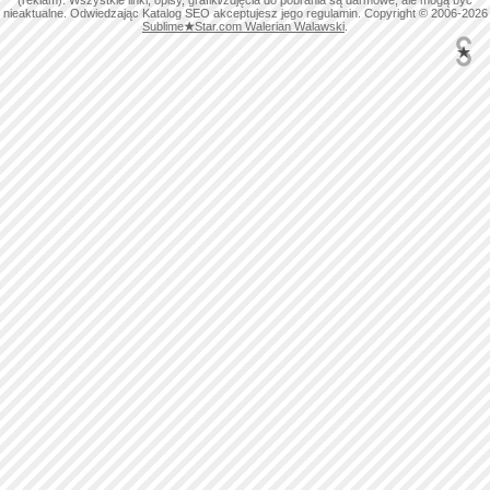
(reklam). Wszystkie linki, opisy, grafiki/zdjęcia do pobrania są darmowe, ale mogą być
nieaktualne. Odwiedzając Katalog SEO akceptujesz jego regulamin. Copyright © 2006-2026
Sublime
★
Star.com Walerian Walawski
.