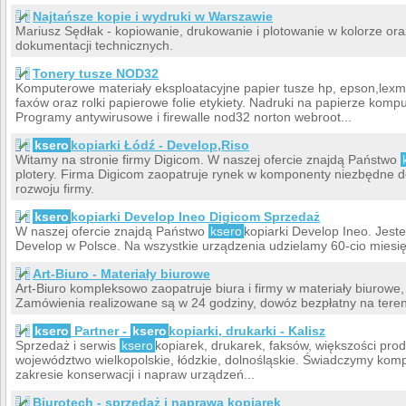
Najtańsze kopie i wydruki w Warszawie
Mariusz Sędłak - kopiowanie, drukowanie i plotowanie w kolorze ora
dokumentacji technicznych.
Tonery tusze NOD32
Komputerowe materiały eksploatacyjne papier tusze hp, epson,lexma
faxów oraz rolki papierowe folie etykiety. Nadruki na papierze kom
Programy antywirusowe i firewalle nod32 norton webroot...
ksero
kopiarki Łódź - Develop,Riso
Witamy na stronie firmy Digicom. W naszej ofercie znajdą Państwo
plotery. Firma Digicom zaopatruje rynek w komponenty niezbędne d
rozwoju firmy.
ksero
kopiarki Develop Ineo Digicom Sprzedaż
W naszej ofercie znajdą Państwo
ksero
kopiarki Develop Ineo. Jes
Develop w Polsce. Na wszystkie urządzenia udzielamy 60-cio miesię
Art-Biuro - Materiały biurowe
Art-Biuro kompleksowo zaopatruje biura i firmy w materiały biurowe,
Zamówienia realizowane są w 24 godziny, dowóz bezpłatny na tere
ksero
Partner -
ksero
kopiarki, drukarki - Kalisz
Sprzedaż i serwis
ksero
kopiarek, drukarek, faksów, większości prod
województwo wielkopolskie, łódzkie, dolnośląskie. Świadczymy komple
zakresie konserwacji i napraw urządzeń...
Biurotech - sprzedaż i naprawa kopiarek