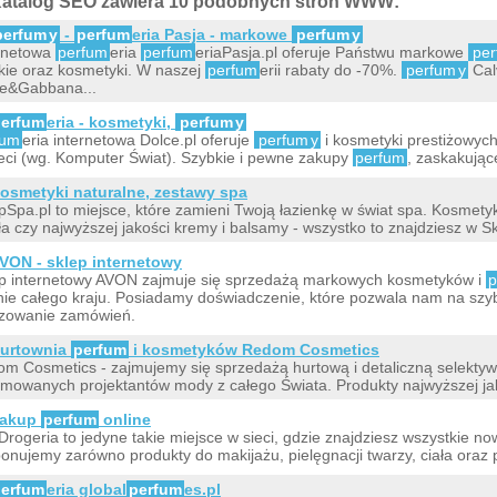
atalog SEO zawiera 10 podobnych stron WWW:
perfum
y
-
perfum
eria Pasja - markowe
perfum
y
rnetowa
perfum
eria
perfum
eriaPasja.pl oferuje Państwu markowe
pe
ie oraz kosmetyki. W naszej
perfum
erii rabaty do -70%.
perfum
y
Calv
e&Gabbana...
erfum
eria - kosmetyki,
perfum
y
fum
eria internetowa Dolce.pl oferuje
perfum
y
i kosmetyki prestiżowyc
eci (wg. Komputer Świat). Szybkie i pewne zakupy
perfum
, zaskakując
osmetyki naturalne, zestawy spa
pSpa.pl to miejsce, które zamieni Twoją łazienkę w świat spa. Kosmetyki 
a czy najwyższej jakości kremy i balsamy - wszystko to znajdziesz w S
VON - sklep internetowy
p internetowy AVON zajmuje się sprzedażą markowych kosmetyków i
p
nie całego kraju. Posiadamy doświadczenie, które pozwala nam na szyb
izowanie zamówień.
urtownia
perfum
i kosmetyków Redom Cosmetics
m Cosmetics - zajmujemy się sprzedażą hurtową i detaliczną selekty
mowanych projektantów mody z całego Świata. Produkty najwyższej jak
akup
perfum
online
Drogeria to jedyne takie miejsce w sieci, gdzie znajdziesz wszystkie n
onujemy zarówno produkty do makijażu, pielęgnacji twarzy, ciała oraz 
erfum
eria global
perfum
es.pl