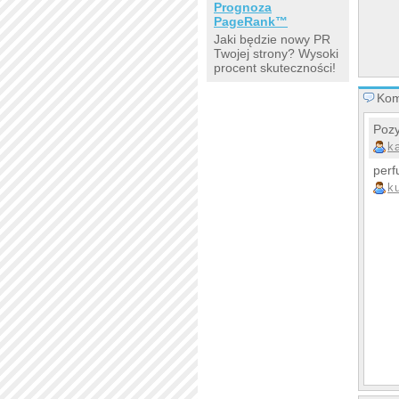
Prognoza
PageRank™
Jaki będzie nowy PR
Twojej strony? Wysoki
procent skuteczności!
Kom
Pozy
k
perf
k