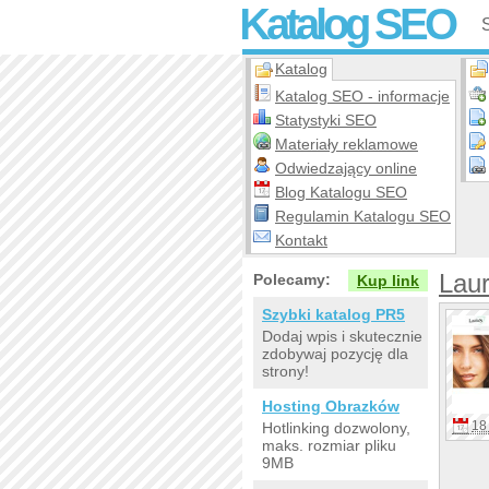
Katalog SEO
Katalog
Katalog SEO - informacje
Statystyki SEO
Materiały reklamowe
Odwiedzający online
Blog Katalogu SEO
Regulamin Katalogu SEO
Kontakt
Laur
Polecamy:
Kup link
Szybki katalog PR5
Dodaj wpis i skutecznie
zdobywaj pozycję dla
strony!
Hosting Obrazków
18 
Hotlinking dozwolony,
maks. rozmiar pliku
9MB