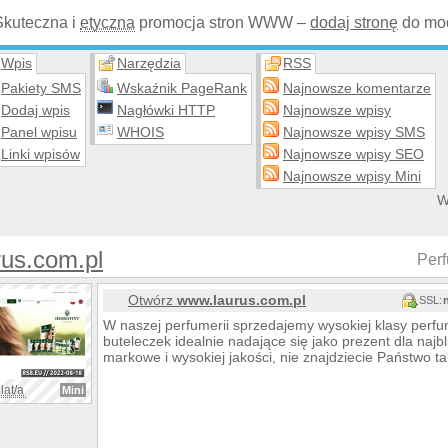
Skuteczna i
etyczna
promocja stron WWW –
dodaj stronę
do mod
Wpis
Narzędzia
RSS
Pakiety SMS
Wskaźnik PageRank
Najnowsze komentarze
Dodaj wpis
Nagłówki HTTP
Najnowsze wpisy
Panel wpisu
WHOIS
Najnowsze wpisy SMS
Linki wpisów
Najnowsze wpisy SEO
Najnowsze wpisy Mini
W
us.com.pl
Per
Otwórz
www.laurus.com.pl
SSL:
W naszej perfumerii sprzedajemy wysokiej klasy perf
buteleczek idealnie nadające się jako prezent dla najb
markowe i wysokiej jakości, nie znajdziecie Państwo 
lat/a
Mini