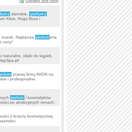
Odśwież listę stron
rfum
y
damskie,
perfum
y
in Klein, Hugo Boss i
h marek. Najlepsza
perfum
eria
e ceny!
naturalne, olejki do kąpieli,
klepSpa.pl!
erfum
znanej firmy AVON na
kie i profesjonalne
wnych
perfum
i kosmetyków
ości po atrakcyjnych cenach.
owości z branży kosmetycznej.
paznokci.