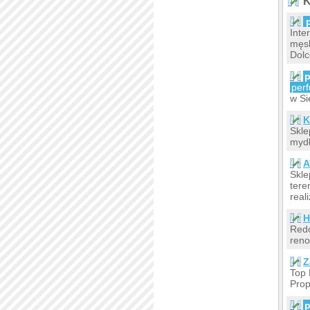
K
Inte
męsk
Dolc
p
per
w Si
K
Skle
mydł
A
Skle
tere
real
H
Redo
reno
Z
Top 
Prop
p