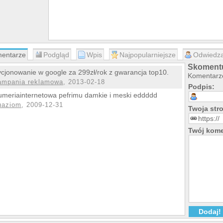
entarze
Podgląd
Wpis
Najpopularniejsze
Odwiedza
Skomentu
cjonowanie w google za 299zł/rok z gwarancja top10.
Komentarze
ampania reklamowa
, 2013-02-18
Podpis:
umeriainternetowa pefrimu damkie i meski eddddd
uaziom
, 2009-12-31
Twoja st
Twój kome