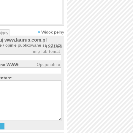
Widok pełny
jący
j www.laurus.com.pl
 / opinie publikowane są
od razu
.
Imię lub temat
rona WWW:
Opcjonalnie
ntarz: