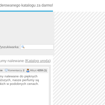
erowanego katalogu za darmo!
yszukiwarka:
fumy nalewane (
Katalog uroda
)
nie
Komentarzy:
2
Wizyt:
4259 (1)
umy nalewane do pięknych
liższych, nasze perfumy są
takich w podobnych cenach.