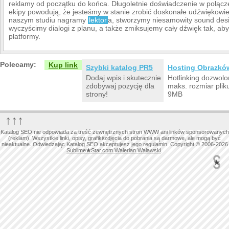
reklamy od początku do końca. Długoletnie doświadczenie w połącz
ekipy powodują, że jesteśmy w stanie zrobić doskonałe udźwiękowi
naszym studiu nagramy
lektor
a, stworzymy niesamowity sound de
wyczyścimy dialogi z planu, a także zmiksujemy cały dźwięk tak, ab
platformy.
Polecamy:
Kup link
Szybki katalog PR5
Hosting Obrazkó
Dodaj wpis i skutecznie
Hotlinking dozwolo
zdobywaj pozycję dla
maks. rozmiar plik
strony!
9MB
↑↑↑
Katalog SEO nie odpowiada za treść zewnętrznych stron WWW ani linków sponsorowanych
(reklam). Wszystkie linki, opisy, grafiki/zdjęcia do pobrania są darmowe, ale mogą być
nieaktualne. Odwiedzając Katalog SEO akceptujesz jego regulamin. Copyright © 2006-2026
Sublime
★
Star.com Walerian Walawski
.