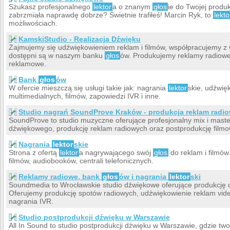
Szukasz profesjonalnego
lektor
a o znanym
głos
ie do Twojej produ
zabrzmiała naprawdę dobrze? Świetnie trafiłeś! Marcin Ryk, to
lekto
możliwościach.
KamskiStudio - Realizacja Dźwięku
Zajmujemy się udźwiękowieniem reklam i filmów, współpracujemy 
dostępni są w naszym banku
głos
ów. Produkujemy reklamy radiowe
reklamowe.
Bank
głos
ów
W ofercie mieszczą się usługi takie jak: nagrania
lektor
skie, udźwię
multimedialnych, filmów, zapowiedzi IVR i inne.
Studio nagrań SoundProve Kraków - produkcja reklam radi
SoundProve to studio muzyczne oferujące profesjonalny mix i maste
dźwiękowego, produkcję reklam radiowych oraz postprodukcję filmo
Nagrania
lektor
skie
Strona z ofertą
lektor
a nagrywającego swój
głos
do reklam i filmó
filmów, audiobooków, centrali telefonicznych.
Reklamy radiowe, bank
głos
ów i nagrania
lektor
ski
Soundmedia to Wrocławskie studio dźwiękowe oferujące produkcję 
Oferujemy produkcję spotów radiowych, udźwiękowienie reklam vid
nagrania IVR.
Studio postprodukcji dźwięku w Warszawie
All In Sound to studio postprodukcji dźwięku w Warszawie, gdzie two