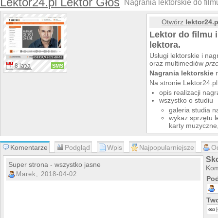
Lektor24.pl Lektor Głos
Nagrania lektorskie do filmu
Otwórz
lektor24.p
Lektor do filmu 
lektora.
Usługi lektorskie i na
oraz multimediów
prze
8 lat/a
SMS
Nagrania lektorskie
n
Na stronie Lektor24.pl
opis realizacji nag
wszystko o studiu
galeria studia n
wykaz sprzętu l
karty muzyczne
Aktualny cennik [n
przez internet) do 
Komentarze
Podgląd
Wpis
Najpopularniejsze
O
Informacje jak zam
Nagrywam głos do r
Sko
Super strona - wszystko jasne
Lektor do rekla
Kom
Marek, 2018-04-02
sponsorskiego
Pod
Lektor do rekla
Lektor do filmu
instruktażowego 
Two
Przygotowanie po
korporacyjnych, 