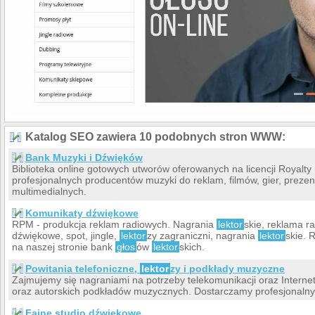
Opinie:
Bardzo dobry głos!
-- Janusz
Nam tego lektora z 
-- Tom
Katalog SEO zawiera 10 podobnych stron WWW:
Bank Muzyki i Dźwięków
Biblioteka online gotowych utworów oferowanych na licencji Royalt
profesjonalnych producentów muzyki do reklam, filmów, gier, prezenta
multimedialnych.
Komunikaty dźwiękowe
RPM - produkcja reklam radiowych. Nagrania
lektor
skie, reklama r
dźwiękowe, spot, jingle,
lektor
zy zagraniczni, nagrania
lektor
skie. 
na naszej stronie bank
głos
ów
lektor
skich.
Powitania telefoniczne,
lektor
zy i podkłady muzyczne
Zajmujemy się nagraniami na potrzeby telekomunikacji oraz Intern
oraz autorskich podkładów muzycznych. Dostarczamy profesjonalnyc
Fajne studio dźwiękowe