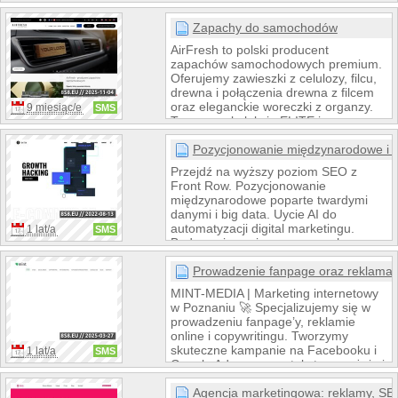
tnące i drukujące.
outdoorowych, jak i internetowych.
Dysponujemy największą w Polsce
Zapachy do samochodów
bazą ponad 80 000 nośników, takich
AirFresh to polski producent
jak billboardy, citylighty, reklama w
zapachów samochodowych premium.
komunikacji miejskiej czy DOOH. Z
Oferujemy zawieszki z celulozy, filcu,
nami oszczędzasz czas i zasoby –
drewna i połączenia drewna z filcem
jedną umową i jedną fakturą
oraz eleganckie woreczki z organzy.
9 miesiąc/e
SMS
realizujemy kampanie dopasowane do
Tworzymy kolekcje ELITE i
Twoich celów marketingowych. Zaufaj
KULTOWE, inspirowane światowymi
ekspertom
perfumami i polskim kinem. Dla firm
Pozycjonowanie międzynarodowe i
realizujemy projekty Private Label –
Przejdź na wyższy poziom SEO z
personalizowane zapachy z logo,
Front Row. Pozycjonowanie
kształtem i opakowaniem
międzynarodowe poparte twardymi
dopasowanym do marki. Zapach,
danymi i big data. Uycie AI do
który opowiada historię.
automatyzacji digital marketingu.
1 lat/a
SMS
Budowanie zasięgu na nowych
rynkach. Duże sukcesy SEO i SEM
(Google Ads, Meta Ads) na rynkach
Prowadzenie fanpage oraz reklama w
nordyckich oraz anglojęzycznych.
MINT-MEDIA | Marketing internetowy
w Poznaniu 🚀 Specjalizujemy się w
prowadzeniu fanpage’y, reklamie
online i copywritingu. Tworzymy
skuteczne kampanie na Facebooku i
1 lat/a
SMS
Google Ads, a nasze teksty angażują i
przyciągają klientów. Zadbaj o
wizerunek swojej firmy w sieci –
Agencja marketingowa: reklamy, SE