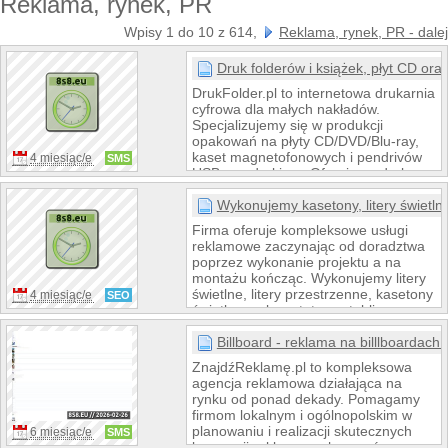
Reklama, rynek, PR
Wpisy 1 do 10 z 614,
Reklama, rynek, PR - dalej
Druk folderów i książek, płyt CD ora
DrukFolder.pl to internetowa drukarnia
cyfrowa dla małych nakładów.
Specjalizujemy się w produkcji
opakowań na płyty CD/DVD/Blu-ray,
kaset magnetofonowych i pendrivów
4 miesiąc/e
SMS
USB z nadrukiem. Oferujemy druk
folderów, katalogów, ulotek, wizytówek
oraz pudełek na kosmetyki i winyle.
Wykonujemy kasetony, litery świetln
Realizujemy tłoczenie i kopiowanie
Firma oferuje kompleksowe usługi
płyt, druk z lakierem UV i
reklamowe zaczynając od doradztwa
laminowaniem. W ofercie także
poprzez wykonanie projektu a na
zawieszki hotelowe i menu
montażu kończąc. Wykonujemy litery
restauracyjne. Szybka wycena online,
świetlne, litery przestrzenne, kasetony
4 miesiąc/e
SEO
wysyłka do całej UE.
świetlne, pylony, totemy, tablice
reklamowe, billboardy, potykacze,
rollupy, oklejamy samochody osobowe
Billboard - reklama na billlboardach
i autobusy. Wykonujemy również
ZnajdźReklamę.pl to kompleksowa
znakowanie odzieży w postaci haftu
agencja reklamowa działająca na
oraz termotransferu. U nas zamówisz
rynku od ponad dekady. Pomagamy
baner, siatkę mesh, folię, wizytówki,
firmom lokalnym i ogólnopolskim w
ulotki. Posiadamy własny park
planowaniu i realizacji skutecznych
6 miesiąc/e
SMS
maszynowy, frezarki, lasery, plotery
kampanii reklamowych – zarówno