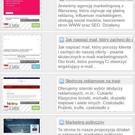
postaw na profesjonalizm i
Jesteśmy agencją marketingową z
kreatywność MINT-MEDIA! 💡
Warszawy, która zajmuje się płatną
reklamą, influencer marketingiem,
obsługą social mediów, tworzeniem
stron WWW oraz SEO. Działamy
2 lat/a
SMS
kreatywnie i dowozimy wyniki.
Jak napisać mail, który zachęci do of
Jak napisać mail, który poruszy klienta
i zachęci do naszej oferty - pisanie
skutecznych e-maili marketingowych.
Oto kroki, które pomogą Ci stworzyć
angażujący e-mail...
2 lat/a
SEO
Słodycze reklamowe na tragi
Oferujemy szeroki wybór słodyczy
reklamowych, m.in.: Cukierki:
Klasyczne krówki, michałki, drażetki
miętowe i wiele innych. Czekoladki:
Pralinki, trufle, czekoladki z
2 lat/a
SMS
nadzieniem, a nawet czekoladowe
logo Twojej firmy! Lizaki: Różne
kształty, kolory i smaki, idealne na
Marketing polityczny
eventy i targi. Gumy do żucia:
Ta strona to nasza propozycja działań
Praktyczne i popularne słodycze, które
w zakresach: marketing polityczny,