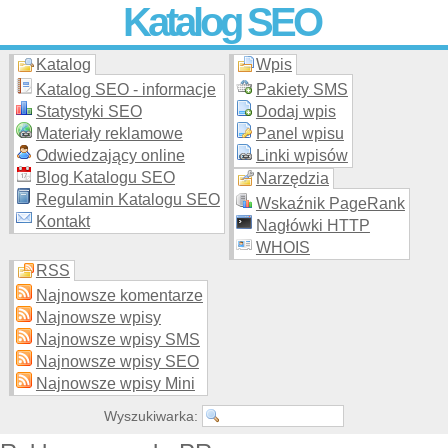
Katalog SEO
Katalog
Wpis
Skuteczna i
etyczna
promocja stron WWW –
dodaj stronę
do
moderowanego katalogu za darmo!
Katalog SEO - informacje
Pakiety SMS
Statystyki SEO
Dodaj wpis
Materiały reklamowe
Panel wpisu
Odwiedzający online
Linki wpisów
Blog Katalogu SEO
Narzędzia
Regulamin Katalogu SEO
Wskaźnik PageRank
Kontakt
Nagłówki HTTP
WHOIS
RSS
Najnowsze komentarze
Najnowsze wpisy
Najnowsze wpisy SMS
Najnowsze wpisy SEO
Najnowsze wpisy Mini
Wyszukiwarka: