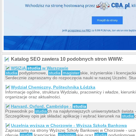
Katalog SEO zawiera 10 podobnych stron WWW:
WSIZiA
studia
w Warszawie
studia
podyplomowe,
studia
magister
skie, inżynierskie i licencjac
Serdecznie zapraszamy do rozpoczęcia nauki w naszej Uczelni. Stud
Wydział Chemiczny, Politechnika Łódzka
Informacje ogólne, struktura Wydziału, pracownicy i władze, kierunki
organizacje oraz aktualności.
Harvard, Oxford, Cambridge -
studia
Przewodnik po
studia
ch na najsłynniejszych uniwersytetach świata 
Szczegółowy opis jak składać aplikację i wybrać kierunek na
studia
Uczelnia wyższa w Chorzowie - Wyższa Szkoła Bankowa
Zapraszamy na strony Wyższej Szkoły Bankowej w Chorzowie - ucze
oferuje
studia
licencjackie,
magister
skie oraz
studia
podyplomowe n