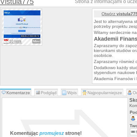
Vistula775
Strona z informacjami o uczel
Otwórz
vistula77
Jest to alternatywna 
potrzeby projektu ze
Witamy serdecznie na 
Akademii Finan
10 lat/a
Mini
Zapraszamy do zapozn
kierunkami studiów or
osobiście.
Zapraszamy również d
Dodatkowo każdy stud
stypendium naukowe b
Akademia Finansów i 
Akademia Finansów i B
jest jedną z najdłużej
Komentarze
Podgląd
Wpis
Najpopularniejsze
O
Polsce. Uczelnia prowa
angielskim na 15 kier
Sko
administracja,
Kom
dziennikarstwo i k
Pod
ekonomia,
informatyka,
stosunki międzyna
Two
turystyka i rekreacj
Komentując
promujesz
stronę!
finanse i rachunko