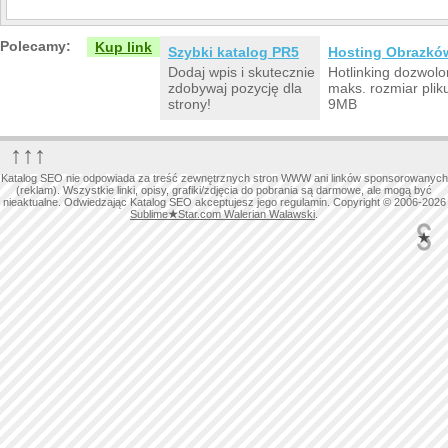
Polecamy:
Kup link
Szybki katalog PR5
Hosting Obrazkó
Dodaj wpis i skutecznie
Hotlinking dozwolo
zdobywaj pozycję dla
maks. rozmiar plik
strony!
9MB
↑↑↑
Katalog SEO nie odpowiada za treść zewnętrznych stron WWW ani linków sponsorowanych
(reklam). Wszystkie linki, opisy, grafiki/zdjęcia do pobrania są darmowe, ale mogą być
nieaktualne. Odwiedzając Katalog SEO akceptujesz jego regulamin. Copyright © 2006-2026
Sublime
★
Star.com Walerian Walawski
.