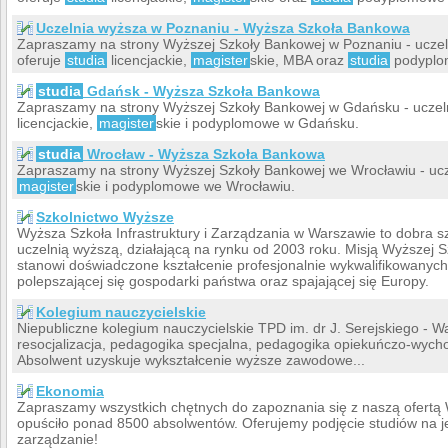
Uczelnia wyższa w Poznaniu - Wyższa Szkoła Bankowa
Zapraszamy na strony Wyższej Szkoły Bankowej w Poznaniu - uczel
oferuje
studia
licencjackie,
magister
skie, MBA oraz
studia
podyplom
studia
Gdańsk - Wyższa Szkoła Bankowa
Zapraszamy na strony Wyższej Szkoły Bankowej w Gdańsku - uczeln
licencjackie,
magister
skie i podyplomowe w Gdańsku.
studia
Wrocław - Wyższa Szkoła Bankowa
Zapraszamy na strony Wyższej Szkoły Bankowej we Wrocławiu - ucz
magister
skie i podyplomowe we Wrocławiu.
Szkolnictwo Wyższe
Wyższa Szkoła Infrastruktury i Zarządzania w Warszawie to dobra 
uczelnią wyższą, działającą na rynku od 2003 roku. Misją Wyższej Sz
stanowi doświadczone kształcenie profesjonalnie wykwalifikowanych
polepszającej się gospodarki państwa oraz spajającej się Europy.
Kolegium nauczycielskie
Niepubliczne kolegium nauczycielskie TPD im. dr J. Serejskiego - 
resocjalizacja, pedagogika specjalna, pedagogika opiekuńczo-wycho
Absolwent uzyskuje wykształcenie wyższe zawodowe...
Ekonomia
Zapraszamy wszystkich chętnych do zapoznania się z naszą ofertą 
opuściło ponad 8500 absolwentów. Oferujemy podjęcie studiów na j
zarządzanie!