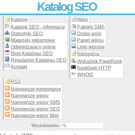
Katalog SEO
Katalog
Wpis
Skuteczna i
etyczna
promocja stron WWW –
dodaj stronę
do
moderowanego katalogu za darmo!
Katalog SEO - informacje
Pakiety SMS
Statystyki SEO
Dodaj wpis
Materiały reklamowe
Panel wpisu
Odwiedzający online
Linki wpisów
Blog Katalogu SEO
Narzędzia
Regulamin Katalogu SEO
Wskaźnik PageRank
Kontakt
Nagłówki HTTP
WHOIS
RSS
Najnowsze komentarze
Najnowsze wpisy
Najnowsze wpisy SMS
Najnowsze wpisy SEO
Najnowsze wpisy Mini
Wyszukiwarka: