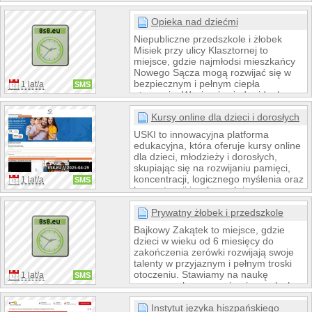
celem jest promocja edukacji domowej
w Polsce oraz stworzenie stabilnych i
Opieka nad dziećmi
sprzyjających warunków dla rodzin
Niepubliczne przedszkole i żłobek
decydujących się na spełnianie
Misiek przy ulicy Klasztornej to
obowiązku szkolnego lub naukę poza
miejsce, gdzie najmłodsi mieszkańcy
szkołą swoich dzieci.
Nowego Sącza mogą rozwijać się w
bezpiecznym i pełnym ciepła
1 lat/a
SMS
otoczeniu. Wspierając indywidualne
talenty dzieci, placówka łączy zabawę
z nauką w sposób naturalny i
Kursy online dla dzieci i dorosłych
dostosowany do etapu rozwoju.
USKI to innowacyjna platforma
Rodzinna atmosfera i doświadczona
edukacyjna, która oferuje kursy online
kadra to gwarancja codziennych
dla dzieci, młodzieży i dorosłych,
uśmiechów i postępów w nauce.
skupiając się na rozwijaniu pamięci,
koncentracji, logicznego myślenia oraz
1 lat/a
SMS
kompetencji językowych i
matematycznych. Programy USKI
oparte są na sprawdzonych metodach
Prywatny żłobek i przedszkole
i indywidualnym podejściu, dzięki
Bajkowy Zakątek to miejsce, gdzie
czemu nauka staje się skuteczniejsza i
dzieci w wieku od 6 miesięcy do
przyjemniejsza. Elastyczna forma
zakończenia zerówki rozwijają swoje
zajęć pozwala na naukę w dowolnym
talenty w przyjaznym i pełnym troski
miejscu i czasie, wspierając osiąganie
otoczeniu. Stawiamy na naukę
1 lat/a
SMS
lepszych wyników edukacyjnych.
poprzez zabawę, wspierając maluchy
w zdobywaniu wiedzy i umiejętności
społecznych. Oferujemy zajęcia z
Instytut języka hiszpańskiego