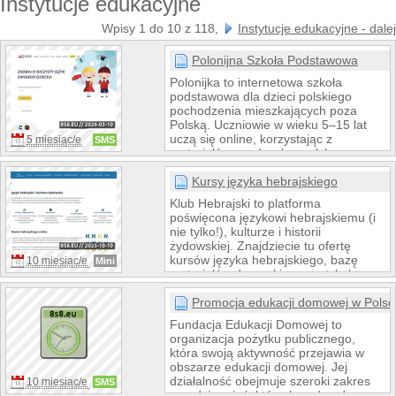
Instytucje edukacyjne
Wpisy 1 do 10 z 118,
Instytucje edukacyjne - dalej
Polonijna Szkoła Podstawowa
Polonijka to internetowa szkoła
podstawowa dla dzieci polskiego
pochodzenia mieszkających poza
Polską. Uczniowie w wieku 5–15 lat
uczą się online, korzystając z
5 miesiąc/e
SMS
materiałów zgodnych z polską
podstawą programową oraz lekcji na
żywo z nauczycielami. Program
Kursy języka hebrajskiego
obejmuje język polski, kulturę i
Klub Hebrajski to platforma
edukację ogólną, a nauka odbywa się
poświęcona językowi hebrajskiemu (i
we własnym tempie. Po egzaminach
nie tylko!), kulturze i historii
można uzyskać świadectwo uznawane
żydowskiej. Znajdziecie tu ofertę
w polskim systemie oświaty.
kursów języka hebrajskiego, bazę
10 miesiąc/e
Mini
materiałów do nauki oraz artykuły o
kulturze żydowskiej. Nauka
hebrajskiego i poznawanie kultury
Promocja edukacji domowej w Polsc
żydowskiej razem z nami jest proste i
Fundacja Edukacji Domowej to
fascynujące!
organizacja pożytku publicznego,
która swoją aktywność przejawia w
obszarze edukacji domowej. Jej
działalność obejmuje szeroki zakres
10 miesiąc/e
SMS
przedsięwzięć, których nadrzędnym