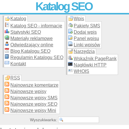
Katalog SEO
Katalog
Wpis
Skuteczna i
etyczna
promocja stron WWW –
dodaj stronę
do
moderowanego katalogu za darmo!
Katalog SEO - informacje
Pakiety SMS
Statystyki SEO
Dodaj wpis
Materiały reklamowe
Panel wpisu
Odwiedzający online
Linki wpisów
Blog Katalogu SEO
Narzędzia
Regulamin Katalogu SEO
Wskaźnik PageRank
Kontakt
Nagłówki HTTP
WHOIS
RSS
Najnowsze komentarze
Najnowsze wpisy
Najnowsze wpisy SMS
Najnowsze wpisy SEO
Najnowsze wpisy Mini
Wyszukiwarka: