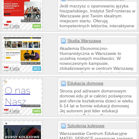
języka angielskiego, muzyczno-
Jeśli marzysz o opanowaniu języka
rytmiczne oraz możliwość
hiszpańskiego, Instytut SinFronteras w
uczestnictwa w zajęciach religijnych.
Warszawie jest Twoim idealnym
Nasza doświadczona kadra zapewnia
miejscem startu. Oferują
również wsparcie psychologa i
kompetentnych lektorów, interaktywne
2 lat/a
SMS
logopedy, utrzymując stały kontakt z
i angażujące metody nauczania oraz
rodzicami, aby tworzyć najlepsze
przyjazną atmosferę, która sprzyja
warunki do ro
nauce. Każdy kurs jest starannie
Studia Warszawa
zaprojektowany, aby zapewnić
Akademia Ekonomiczno-
efektywną i satysfakcjonującą naukę
Humanistyczna w Warszawie to
języka, otwierając drzwi do świata
uczelnia nowych możliwości. W
hiszpańskiej kultury i komunikacji.
nowoczesnym kampusie,
zlokalizowanym w centrum Warszawy,
4 lat/a
SEO
tworzymy dla naszych studentów
przestrzeń do rozwoju kreatywności,
budowania kariery i realizowania
Edukacja domowa
projektów. Już od ponad 20 lat jako
Strona pod adresem domenowym
jedna z czołowych uczelni
domowi.edu.pl w całości poświęcona
niepublicznych w Polsce prowadzimy
jest ofercie kształcenia dzieci w wieku
studia z zakresu nauk
6-14 lat w formie edukacji domowej.
humanistycznych, społecznych oraz
Jej autorem jest lider edukacji
4 lat/a
SMS
ekonomicznych. Wyróżniamy się
domowej w Polsce - Centrum
otwartością na studentów i na
Nauczania Domowego. CND
proponowane przez nich inicjatywy,
nieodpłatnie udostępnia platformę
Szkolenia kolejowe
zaangażowaniem w ich rozwój...
edukacyjną dla dzieci i ich rodziców
Warszawskie Centrum Edukacyjne
oraz pomaga we wszelkich
MATEL SERVICE organizuje zarówno