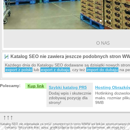
Katalog SEO nie zawiera jeszcze podobnych stron W
Każdego dnia do Katalogu SEO dodawane są dzisiątki nowych stro
export z polski
lub
export z dubaju
, czy też
import do dubaju
na pe
Polecamy:
Kup link
Szybki katalog PR5
Hosting Obrazkó
Dodaj wpis i skutecznie
Hotlinking dozwolo
zdobywaj pozycję dla
maks. rozmiar plik
strony!
9MB
↑↑↑
Katalog SEO nie odpowiada za treść zewnętrznych stron WWW ani linków sponsorowanych
(reklam). Wszystkie linki, opisy, grafiki/zdjęcia do pobrania są darmowe, ale mogą być