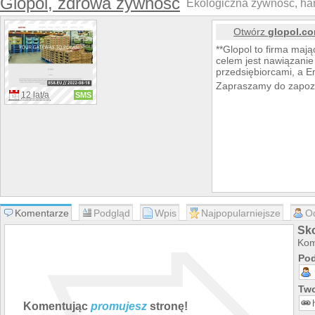
Glopol, zdrowa żywność
Ekologiczna żywność, han
Otwórz
glopol.co
**Glopol to firma maj
celem jest nawiązani
przedsiębiorcami, a E
Zapraszamy do zapozna
12 lat/a
SMS
Komentarze
Podgląd
Wpis
Najpopularniejsze
O
Sko
Kom
Pod
Two
Komentując
promujesz
stronę!