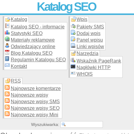
Katalog SEO
Katalog
Wpis
Skuteczna i
etyczna
promocja stron WWW –
dodaj stronę
do
moderowanego katalogu za darmo!
Katalog SEO - informacje
Pakiety SMS
Statystyki SEO
Dodaj wpis
Materiały reklamowe
Panel wpisu
Odwiedzający online
Linki wpisów
Blog Katalogu SEO
Narzędzia
Regulamin Katalogu SEO
Wskaźnik PageRank
Kontakt
Nagłówki HTTP
WHOIS
RSS
Najnowsze komentarze
Najnowsze wpisy
Najnowsze wpisy SMS
Najnowsze wpisy SEO
Najnowsze wpisy Mini
Wyszukiwarka: