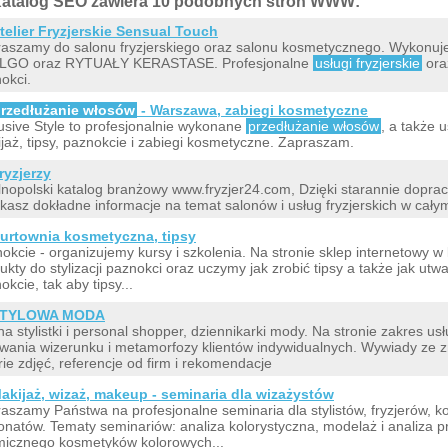
atalog SEO zawiera 10 podobnych stron WWW:
telier Fryzjerskie Sensual Touch
aszamy do salonu fryzjerskiego oraz salonu kosmetycznego. Wyko
LGO oraz RYTUAŁY KERASTASE. Profesjonalne
usługi fryzjerskie
ora
okci.
rzedłużanie włosów
- Warszawa, zabiegi kosmetyczne
usive Style to profesjonalnie wykonane
przedłużanie włosów
, a także u
jaż, tipsy, paznokcie i zabiegi kosmetyczne. Zapraszam.
ryzjerzy
nopolski katalog branżowy www.fryzjer24.com, Dzięki starannie dopra
kasz dokładne informacje na temat salonów i usług fryzjerskich w cały
urtownia kosmetyczna, tipsy
okcie - organizujemy kursy i szkolenia. Na stronie sklep internetowy w
ukty do stylizacji paznokci oraz uczymy jak zrobić tipsy a także jak utw
okcie, tak aby tipsy...
TYLOWA MODA
na stylistki i personal shopper, dziennikarki mody. Na stronie zakres u
wania wizerunku i metamorfozy klientów indywidualnych. Wywiady ze z
rie zdjęć, referencje od firm i rekomendacje
akijaż, wizaż, makeup - seminaria dla wizażystów
aszamy Państwa na profesjonalne seminaria dla stylistów, fryzjerów, 
onatów. Tematy seminariów: analiza kolorystyczna, modelaż i analiza pr
icznego kosmetyków kolorowych...