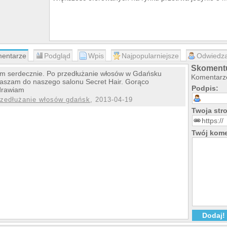
entarze
Podgląd
Wpis
Najpopularniejsze
Odwiedza
Skomentuj
m serdecznie. Po przedłużanie włosów w Gdańsku
Komentarze
aszam do naszego salonu Secret Hair. Gorąco
Podpis:
drawiam
rzedłużanie włosów gdańsk
, 2013-04-19
Twoja st
Twój kome