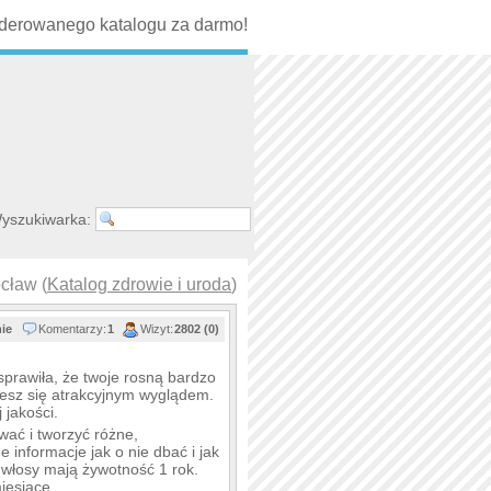
erowanego katalogu za darmo!
yszukiwarka:
cław (
Katalog zdrowie i uroda
)
nie
Komentarzy:
1
Wizyt:
2802 (0)
sprawiła, że twoje rosną bardzo
ciesz się atrakcyjnym wyglądem.
 jakości.
ać i tworzyć różne,
 informacje jak o nie dbać i jak
włosy mają żywotność 1 rok.
iesiące.