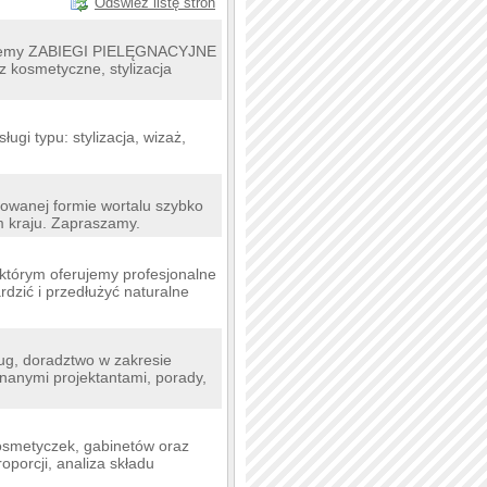
Odśwież listę stron
nujemy ZABIEGI PIELĘGNACYJNE
z kosmetyczne, stylizacja
sługi typu: stylizacja, wizaż,
cowanej formie wortalu szybko
m kraju. Zapraszamy.
 którym oferujemy profesjonalne
ardzić i przedłużyć naturalne
sług, doradztwo w zakresie
nanymi projektantami, porady,
kosmetyczek, gabinetów oraz
oporcji, analiza składu