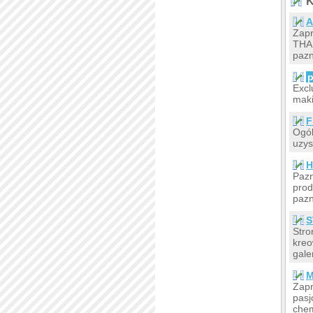
K
A
Zapr
THA
pazn
p
Excl
maki
F
Ogól
uzys
H
Pazn
prod
pazn
S
Stro
kreo
gale
M
Zapr
pasj
chem