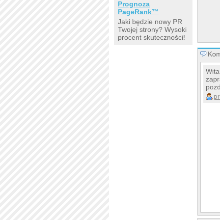
Prognoza
PageRank™
Jaki będzie nowy PR
Twojej strony? Wysoki
procent skuteczności!
Kom
Wita
zapr
poz
p