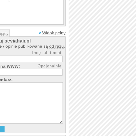
Widok pełny
jący
 seviahair.pl
 / opinie publikowane są
od razu
.
Imię lub temat
rona WWW:
Opcjonalnie
ntarz: