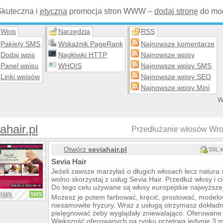
Skuteczna i
etyczna
promocja stron WWW –
dodaj stronę
do mod
Wpis
Narzędzia
RSS
Pakiety SMS
Wskaźnik PageRank
Najnowsze komentarze
Dodaj wpis
Nagłówki HTTP
Najnowsze wpisy
Panel wpisu
WHOIS
Najnowsze wpisy SMS
Linki wpisów
Najnowsze wpisy SEO
Najnowsze wpisy Mini
W
ahair.pl
Przedłużanie włosów Wro
Otwórz
seviahair.pl
SSL:
Sevia Hair
Jeżeli zawsze marzyłaś o długich włosach lecz natura 
wolno skorzystaj z usług Sevia Hair. Przedłuż włosy i 
Do tego celu używane są włosy europejskie najwyższej
lat/a
SMS
Możesz je potem farbować, kręcić, prostować, modelow
niesamowite fryzury. Wraz z usługą otrzymasz dokładne
pielęgnować żeby wyglądały zniewalająco. Oferowane 
Większość oferowanych na rynku przetrwa jedynie 3 m