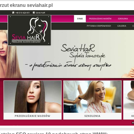
rzut ekranu seviahair.pl