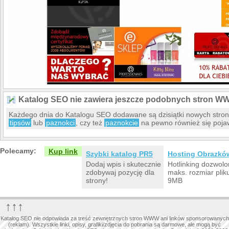
Katalog SEO nie zawiera jeszcze podobnych stron W
Każdego dnia do Katalogu SEO dodawane są dzisiątki nowych stro
tipsów
lub
paznokci
, czy też
paznokcie
na pewno również się poja
Polecamy:
Kup link
Szybki katalog PR5
Hosting Obrazkó
Dodaj wpis i skutecznie
Hotlinking dozwolo
zdobywaj pozycję dla
maks. rozmiar plik
strony!
9MB
↑↑↑
Katalog SEO nie odpowiada za treść zewnętrznych stron WWW ani linków sponsorowanych
(reklam). Wszystkie linki, opisy, grafiki/zdjęcia do pobrania są darmowe, ale mogą być