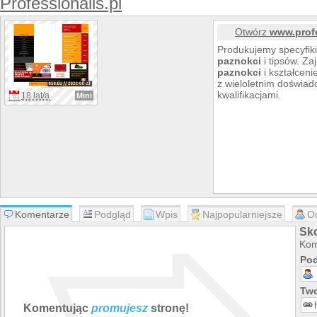
Professionails.pl
Otwórz
www.profe
Produkujemy specyfik
paznokci
i tipsów. Za
paznokci
i kształceni
z wieloletnim doświa
kwalifikacjami.
18 lat/a
Mini
Komentarze
Podgląd
Wpis
Najpopularniejsze
O
Sko
Kom
Pod
Two
Komentując
promujesz
stronę!