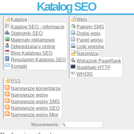
Katalog SEO
Katalog
Wpis
Skuteczna i
etyczna
promocja stron WWW –
dodaj stronę
do
moderowanego katalogu za darmo!
Katalog SEO - informacje
Pakiety SMS
Statystyki SEO
Dodaj wpis
Materiały reklamowe
Panel wpisu
Odwiedzający online
Linki wpisów
Blog Katalogu SEO
Narzędzia
Regulamin Katalogu SEO
Wskaźnik PageRank
Kontakt
Nagłówki HTTP
WHOIS
RSS
Najnowsze komentarze
Najnowsze wpisy
Najnowsze wpisy SMS
Najnowsze wpisy SEO
Najnowsze wpisy Mini
Wyszukiwarka: