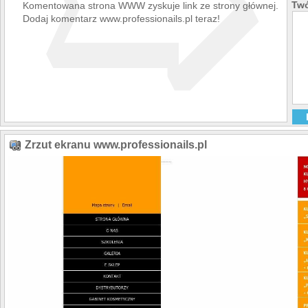
➯
Twó
Komentowana strona WWW zyskuje link ze strony głównej.
Dodaj komentarz www.professionails.pl teraz!
Zrzut ekranu www.professionails.pl