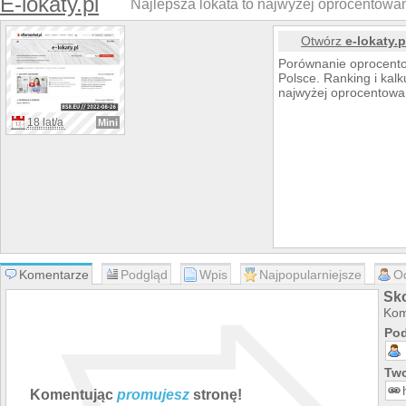
E-lokaty.pl
Najlepsza lokata to najwyżej oprocentowan
Otwórz
e-lokaty.p
Porównanie oprocent
Polsce. Ranking i kalk
najwyżej oprocentow
18 lat/a
Mini
Komentarze
Podgląd
Wpis
Najpopularniejsze
O
Sko
Kom
Pod
Two
Komentując
promujesz
stronę!