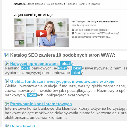
Katalog SEO zawiera 10 podobnych stron WWW:
Najwyżej oprocentowane
lokat
y
Ranking
lokat
bankowych, e-
lokat
y i
lokat
y inwestycyjne. Z nami sz
wybierzesz najwyżej oprocentowane
lokat
y.
Giełda, fundusze inwestycyjne, inwestowanie w akcje
Giełda, inwestowanie w akcje, fundusze, waluty, giełdy zagraniczne,
zaawansowanych inwestorów jak i początkujących. Rozmowy o spółk
bankowych,
lokat
ach i obligacjach skarbowych
Porównanie kont internetowych
Internetowe konta bankowe dla klientów, którzy aktywnie korzystają
bankowe dające możliwość dokonywania płatności korzystając z pr
elektroniczna umożliwia klientom...
Dobry kredyt