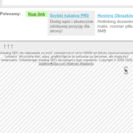
Polecamy:
Kup link
Szybki katalog PR5
Hosting Obrazkó
Dodaj wpis i skutecznie
Hotlinking dozwolo
zdobywaj pozycję dla
maks. rozmiar plik
strony!
9MB
↑↑↑
Katalog SEO nie odpowiada za treść zewnętrznych stron WWW ani linków sponsorowanych
(reklam). Wszystkie linki, opisy, grafiki/zdjęcia do pobrania są darmowe, ale mogą być
nieaktualne. Odwiedzając Katalog SEO akceptujesz jego regulamin. Copyright © 2006-2026
Sublime
★
Star.com Walerian Walawski
.