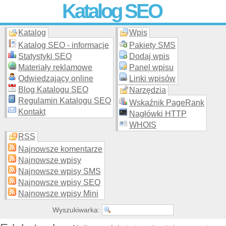
Katalog SEO
Katalog
Wpis
Skuteczna i
etyczna
promocja stron WWW –
dodaj stronę
do
moderowanego katalogu za darmo!
Katalog SEO - informacje
Pakiety SMS
Statystyki SEO
Dodaj wpis
Materiały reklamowe
Panel wpisu
Odwiedzający online
Linki wpisów
Blog Katalogu SEO
Narzędzia
Regulamin Katalogu SEO
Wskaźnik PageRank
Kontakt
Nagłówki HTTP
WHOIS
RSS
Najnowsze komentarze
Najnowsze wpisy
Najnowsze wpisy SMS
Najnowsze wpisy SEO
Najnowsze wpisy Mini
Wyszukiwarka: