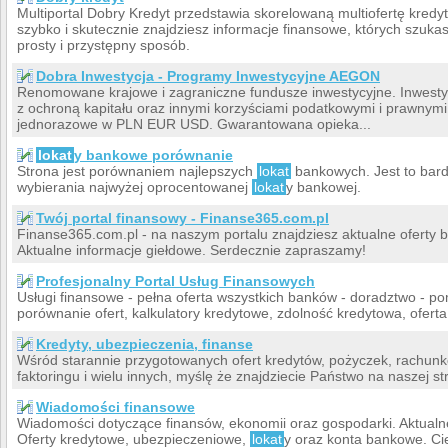
Multiportal Dobry Kredyt przedstawia skorelowaną multiofertę kred
szybko i skutecznie znajdziesz informacje finansowe, których szuk
prosty i przystępny sposób.
Dobra Inwestycja - Programy Inwestycyjne AEGON
Renomowane krajowe i zagraniczne fundusze inwestycyjne. Inwestyc
z ochroną kapitału oraz innymi korzyściami podatkowymi i prawnymi
jednorazowe w PLN EUR USD. Gwarantowana opieka...
lokat
y bankowe porównanie
Strona jest porównaniem najlepszych
lokat
bankowych. Jest to bard
wybierania najwyżej oprocentowanej
lokat
y bankowej.
Twój portal finansowy - Finanse365.com.pl
Finanse365.com.pl - na naszym portalu znajdziesz aktualne oferty b
Aktualne informacje giełdowe. Serdecznie zapraszamy!
Profesjonalny Portal Usług Finansowych
Usługi finansowe - pełna oferta wszystkich banków - doradztwo - 
porównanie ofert, kalkulatory kredytowe, zdolność kredytowa, oferta
Kredyty, ubezpieczenia, finanse
Wśród starannie przygotowanych ofert kredytów, pożyczek, rachu
faktoringu i wielu innych, myślę że znajdziecie Państwo na naszej st
Wiadomości finansowe
Wiadomości dotyczące finansów, ekonomii oraz gospodarki. Aktualne
Oferty kredytowe, ubezpieczeniowe,
lokat
y oraz konta bankowe. C