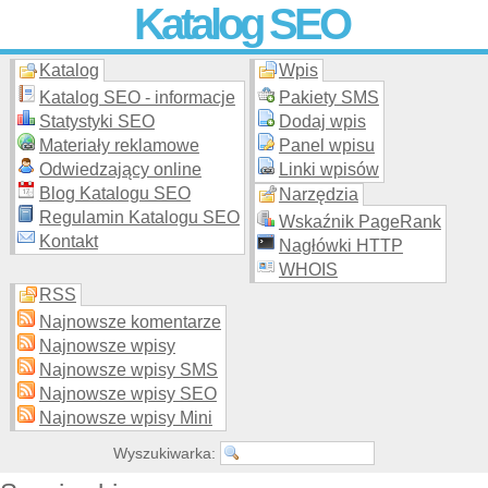
Katalog SEO
Katalog
Wpis
Skuteczna i
etyczna
promocja stron WWW –
dodaj stronę
do
moderowanego katalogu za darmo!
Katalog SEO - informacje
Pakiety SMS
Statystyki SEO
Dodaj wpis
Materiały reklamowe
Panel wpisu
Odwiedzający online
Linki wpisów
Blog Katalogu SEO
Narzędzia
Regulamin Katalogu SEO
Wskaźnik PageRank
Kontakt
Nagłówki HTTP
WHOIS
RSS
Najnowsze komentarze
Najnowsze wpisy
Najnowsze wpisy SMS
Najnowsze wpisy SEO
Najnowsze wpisy Mini
Wyszukiwarka: