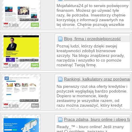
Znajdziesz u nas także informacje na
Mojafaktura24.pl to serwis poświęcony
temat tego jak działają poszczególne
finansom. Możesz go używać tyle
platformy oraz różne ciekawe rankingi
razy, ile potrzeba. Inwestorzy chętnie
np. najlepszych kryptowalut czy giełd
korzystają z informacji zawartych na
kryptowalut i tokenów. Zapraszamy na
tej stronie. Chętnie poznają wszelkie
5 lat/a
SMS
naszą strone i do lektury.
atrybuty i oferty. Porządna strona
internetowa działa bez zarzutu i jest
sposobem na zdobycie dużej ilości
Blog, firma i przedsiębiorczość
informacji. Marketing deweloperski to
Poznaj ludzi, którzy dzięki swojej
bardzo potrzebna wiedza, dla osób
kreatywności zdobyli biznesowe
zajmujących się sprzedażą mieszkań i
szczyty. Na blogu znajdziesz porady,
domów. O tym i więcej dowiecie się na
narzędzia i wszystko to co pomoże
portalu MojaFaktura24.
rozwinąć Twoją firmę.
6 lat/a
SMS
Rankingi, kalkulatory oraz porównan
Na pierwszy rzut oka oferty kredytów i
pożyczek wyglądają bardzo podobnie.
Dopiero w momencie, kiedy
zestawimy je wszystkie razem, od
razu można zauważyć, który kredyt
6 lat/a
Mini
lub chwilówka jest najtańsza i idealnie
dopasowana do naszych potrzeb.
Zapraszamy na naszą stronę, gdzie
Praca zdalna, biuro online i obieg fa
znajdą Państwo aktualne rankingi,
Ready_™ - biuro online! Jeśli znany
kalkulatory kredytowe oraz
jest Ci problem, związany z