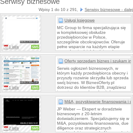
Serwisy biznesowe
Wpisy 1 do 10 z 291,
Serwisy biznesowe - dalej
Usługi księgowe
MC Group to firma specjalizująca się
w kompleksowej obsłudze
przedsiębiorców w Polsce,
szczególnie obcokrajowców. Oferuje
pełne wsparcie na każdym etapie
1 lat/a
SMS
prowadzenia działalności – od
rejestracji firmy, przez legalizację
pobytu i pracy, aż po profesjonalne
Oferty sprzedam biznes i szukam in
usługi księgowe i kadrowe. Dzięki
Serwis ogłoszeń biznesowych, w
wieloletniemu doświadczeniu,
którym każdy przedsiębiorca obecny i
indywidualnemu podejściu i obsłudze
przyszły rozwinie skrzydła lub sprzeda
w języku rosyjskim, ukraińskim i
swój biznes. W BiznesOferty.pl
polskim, MC Group jest sprawdzonym
dotrzesz do klientów B2B, znajdziesz
1 lat/a
SMS
partnerem dla osób, które chcą
inwestora, pozyskasz kapitał,
bezpiecznie i legalnie rozwijać swój
znajdziesz nieruchomość dla swojego
biznes w Polsce.
biznesu, nawiążesz współpracę z
M&A, pozyskiwanie finansowania i d
partnerami biznesowymi i wiele więcej.
JP Weber — Ekspert w doradztwie
Każdego dnia napływają do nas nowe
biznesowym z 20-letnim
ciekawe oferty, które pomogą Ci
doświadczeniem. Specjalizujemy się w
jeszcze dynamiczniej rozwijać Twoją
M&A, pozyskiwaniu finansowania, due
firmę.
diligence oraz strategicznych
2 lat/a
SMS
aspektach biznesowych. Nasze usługi