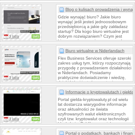
są skrojone na miarę, aby spełniać
indywidualne potrzeby każdego
Blog o kulisach prowadzenia i wynaj
klienta, prowadząc do osiągnięcia ich
Gdzie wynająć biuro? Jakie biuro
celów biznesowych. Z JP Weber, firma
wynająć jeśli jesteś jednoosobowym
każdego klienta znajduje się w rękach
przedsiębiorcą a jakie gdy zakładasz
zaufanych specjalistów,
startup? Dla kogo biuro wirtualne jest
zobowiązanych do wspierania
dobrym rozwiązaniem? Czym jest
3 lat/a
SMS
sukcesu na każdym etapie rozwoju.
biuro serwisowane i czy na prawdę
jest drogie? Na te - i wiele innych
pytań - odpowiadamy w serii
Biuro wirtualne w Niderlandach
artykułów. Poruszamy problematykę
Flex Business Services oferuje szeroki
prowadzenia biura, całej
zakres usług tym, którzy rozpoczynają
administracyjnej i serwisowej otoczki
przygodę z prowadzeniem działalności
jaka towarzyszy wynajmowaniu
w Niderlandach. Posiadamy
powierzchni biurowej.Celem jest
praktyczne doświadczenie i wiedzę,
3 lat/a
SMS
podpowiedzenie najlepszych i
dzięki której jesteśmy w stanie
najbardziej optymalnych rozwiązań
kompleksowo wesprzeć Cię w Twoich
przy wynajmie biur
działaniach. Pomagamy także w
Informacje o kryptowalutach i giełda
prowadzeniu biznesu poprzez obsługę
Portal gielda-kryptowaluty.pl od wielu
dedykowanej linii telefonicznej z
lat dostarcza wiarygodne informacje
amsterdamskim numerem
oraz aktualności ze świata
stacjonarnym oraz pomoc językową w
szyfrowanych walut elektronicznych
tłumaczeniu oraz redagowaniu
czyli tzw. kryptowalut oraz technologii
3 lat/a
SMS
korespondencji od kontrahentów.
blockchain. Publikuemy wiele
ciekawych nowinek i informacji z
realizacji poszczególnych projektów.
Portal o podatkach, bankach i finan