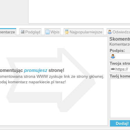
➯
entarze
Podgląd
Wpis
Najpopularniejsze
Odwiedza
Skomentu
Komentarze
Podpis:
Twoja st
omentując
promujesz
stronę!
Twój kome
omentowana strona WWW zyskuje link ze strony głównej.
daj komentarz naparkiecie.pl teraz!