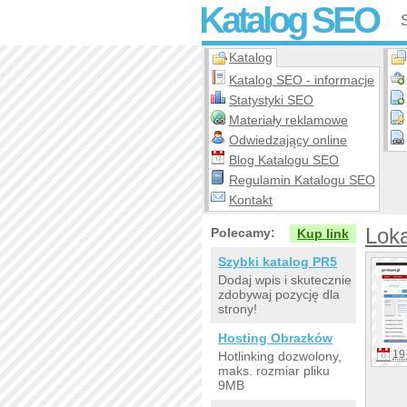
Katalog SEO
Katalog
Katalog SEO - informacje
Statystyki SEO
Materiały reklamowe
Odwiedzający online
Blog Katalogu SEO
Regulamin Katalogu SEO
Kontakt
Lok
Polecamy:
Kup link
Szybki katalog PR5
Dodaj wpis i skutecznie
zdobywaj pozycję dla
strony!
Hosting Obrazków
19 
Hotlinking dozwolony,
maks. rozmiar pliku
9MB