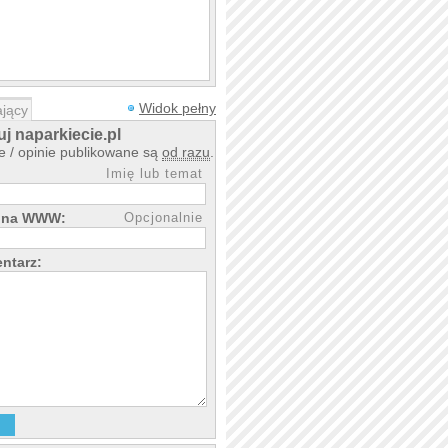
Widok pełny
jący
j naparkiecie.pl
 / opinie publikowane są
od razu
.
Imię lub temat
rona WWW:
Opcjonalnie
ntarz: