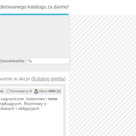
erowanego katalogu za darmo!
yszukiwarka:
wanie w akcje (
Katalog giełda
)
nie
Komentarzy:
0
Wizyt:
4390 (1)
y zagraniczne, towarowe i
inne
czątkujących. Rozmowy o
katach i obligacjach