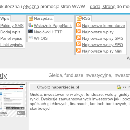
Skuteczna i
etyczna
promocja stron WWW –
dodaj stronę
do mod
Wpis
Narzędzia
RSS
Pakiety SMS
Wskaźnik PageRank
Najnowsze komentarze
Dodaj wpis
Nagłówki HTTP
Najnowsze wpisy
Panel wpisu
WHOIS
Najnowsze wpisy SMS
Linki wpisów
Najnowsze wpisy SEO
Najnowsze wpisy Mini
W
aty
Giełda, fundusze inwestycyjne, inwesto
Otwórz
naparkiecie.pl
SSL:
Giełda, inwestowanie w akcje, fundusze, waluty, giełd
rynki. Dyskusje zaawansowanych inwestorów jak i po
spółkach giełdowych, finansach, kontach bankowych, lo
skarbowych
lat/a
Mini