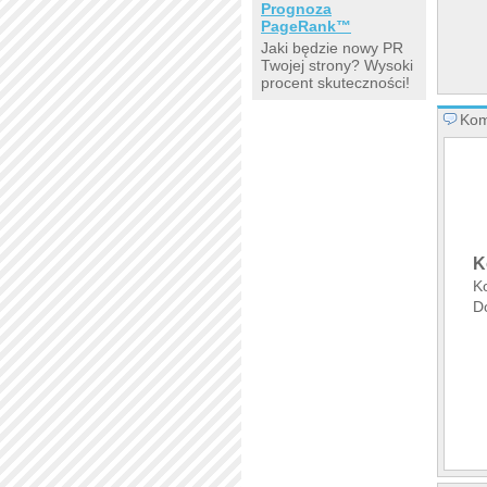
Prognoza
PageRank™
Jaki będzie nowy PR
Twojej strony? Wysoki
procent skuteczności!
Kom
K
K
Do