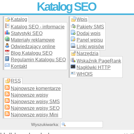
Katalog SEO
Katalog
Wpis
Skuteczna i
etyczna
promocja stron WWW –
dodaj stronę
do
moderowanego katalogu za darmo!
Katalog SEO - informacje
Pakiety SMS
Statystyki SEO
Dodaj wpis
Materiały reklamowe
Panel wpisu
Odwiedzający online
Linki wpisów
Blog Katalogu SEO
Narzędzia
Regulamin Katalogu SEO
Wskaźnik PageRank
Kontakt
Nagłówki HTTP
WHOIS
RSS
Najnowsze komentarze
Najnowsze wpisy
Najnowsze wpisy SMS
Najnowsze wpisy SEO
Najnowsze wpisy Mini
Wyszukiwarka: