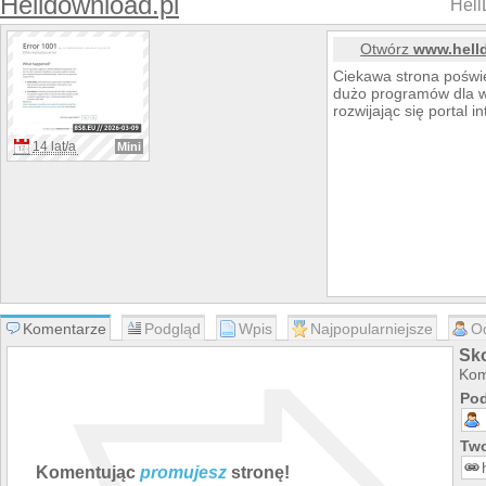
Helldownload.pl
Hell
Otwórz
www.hell
Ciekawa strona pośw
dużo programów dla w
rozwijając się portal
14 lat/a
Mini
Komentarze
Podgląd
Wpis
Najpopularniejsze
O
Sk
Kom
Pod
Two
Komentując
promujesz
stronę!