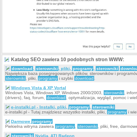
Katalog SEO zawiera 10 podobnych stron WWW:
download
,
sterowniki
, pliki,
programy
,
sterowniki
downlo
Największa baza posegregowanych plików, sterowników i programów
sterowniki
, pliki,
programy
i szybki
download
.
Windows Vista & XP Vortal
Windows Vista, Windows XP, Windows 2000/2003,
sterowniki
, info
(drivers), faq, forum,
download
, optymalizacja, wygląd, pomoc i wiel
e-instalki.pl - Instalki, pliki,
programy
,
sterowniki
e-instalki.pl - Tutaj znajdziesz wszystko instalki, pliki,
programy
i wie
Darmowe
programy
Piekielna witryna zawiera
programy
,
sterowniki
, pliki, free, darmo
sterowniki
Nvidia, ATI Radeon