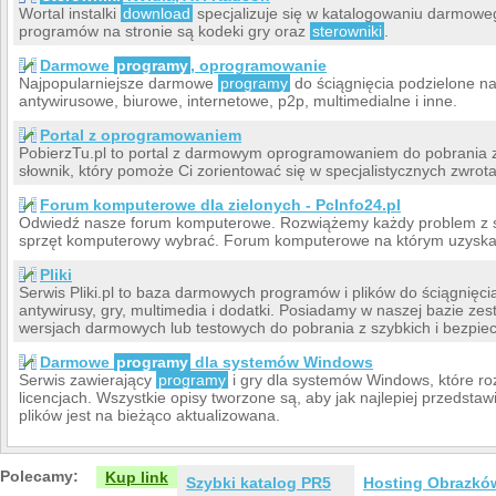
Wortal instalki
download
specjalizuje się w katalogowaniu darmow
programów na stronie są kodeki gry oraz
sterowniki
.
Darmowe
programy
, oprogramowanie
Najpopularniejsze darmowe
programy
do ściągnięcia podzielone na
antywirusowe, biurowe, internetowe, p2p, multimedialne i inne.
Portal z oprogramowaniem
PobierzTu.pl to portal z darmowym oprogramowaniem do pobrania za
słownik, który pomoże Ci zorientować się w specjalistycznych zwrot
Forum komputerowe dla zielonych - PcInfo24.pl
Odwiedź nasze forum komputerowe. Rozwiążemy każdy problem z 
sprzęt komputerowy wybrać. Forum komputerowe na którym uzyskas
Pliki
Serwis Pliki.pl to baza darmowych programów i plików do ściągnięc
antywirusy, gry, multimedia i dodatki. Posiadamy w naszej bazie z
wersjach darmowych lub testowych do pobrania z szybkich i bezpie
Darmowe
programy
dla systemów Windows
Serwis zawierający
programy
i gry dla systemów Windows, które 
licencjach. Wszystkie opisy tworzone są, aby jak najlepiej przedst
plików jest na bieżąco aktualizowana.
Polecamy:
Kup link
Szybki katalog PR5
Hosting Obrazkó