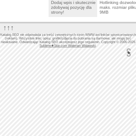
Dodaj wpis i skutecznie
Hotlinking dozwolo
zdobywaj pozycję dla
maks. rozmiar plik
strony!
9MB
↑↑↑
Katalog SEO nie odpowiada za treść zewnętrznych stron WWW ani linków sponsorowanych
(reklam). Wszystkie linki, opisy, grafiki/zdjęcia do pobrania są darmowe, ale mogą być
nieaktualne. Odwiedzając Katalog SEO akceptujesz jego regulamin. Copyright © 2006-2026
Sublime
★
Star.com Walerian Walawski
.