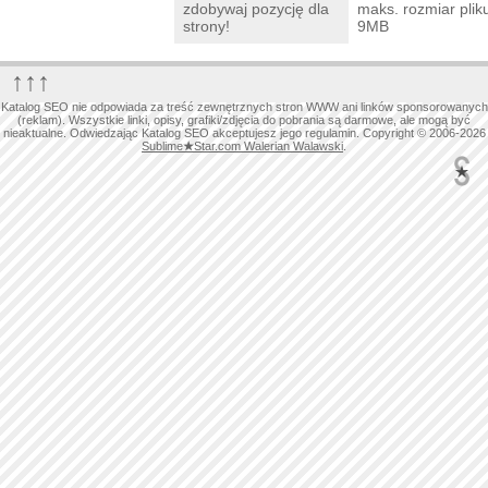
zdobywaj pozycję dla
maks. rozmiar plik
strony!
9MB
↑↑↑
Katalog SEO nie odpowiada za treść zewnętrznych stron WWW ani linków sponsorowanych
(reklam). Wszystkie linki, opisy, grafiki/zdjęcia do pobrania są darmowe, ale mogą być
nieaktualne. Odwiedzając Katalog SEO akceptujesz jego regulamin. Copyright © 2006-2026
Sublime
★
Star.com Walerian Walawski
.