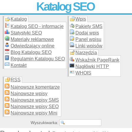
Katalog SEO
Katalog
Wpis
Skuteczna i
etyczna
promocja stron WWW –
dodaj stronę
do
moderowanego katalogu za darmo!
Katalog SEO - informacje
Pakiety SMS
Statystyki SEO
Dodaj wpis
Materiały reklamowe
Panel wpisu
Odwiedzający online
Linki wpisów
Blog Katalogu SEO
Narzędzia
Regulamin Katalogu SEO
Wskaźnik PageRank
Kontakt
Nagłówki HTTP
WHOIS
RSS
Najnowsze komentarze
Najnowsze wpisy
Najnowsze wpisy SMS
Najnowsze wpisy SEO
Najnowsze wpisy Mini
Wyszukiwarka: