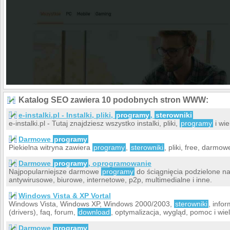
Katalog SEO zawiera 10 podobnych stron WWW:
e-instalki.pl - Instalki, pliki,
programy
,
sterowniki
e-instalki.pl - Tutaj znajdziesz wszystko instalki, pliki,
programy
i wie
Darmowe
programy
Piekielna witryna zawiera
programy
,
sterowniki
, pliki, free, darmo
Darmowe
programy
, oprogramowanie
Najpopularniejsze darmowe
programy
do ściągnięcia podzielone na
antywirusowe, biurowe, internetowe, p2p, multimedialne i inne.
Windows Vista & XP Vortal
Windows Vista, Windows XP, Windows 2000/2003,
sterowniki
, info
(drivers), faq, forum,
download
, optymalizacja, wygląd, pomoc i wiel
Darmowe
programy