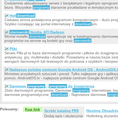
Codziennie aktualizowany serwis z bezpłatnym i legalnym oprogra
biura. Wszystkie
programy
starannie poukładane w tematycznym ka
Hell
download
Ciekawa strona poświęcona programom komputerowym - dużo prog
Szybko rozwijając się portal internetowy z
download
em.
sterowniki
Nvidia, ATI Radeon
Wortal instalki
download
specjalizuje się w katalogowaniu darmow
programów na stronie są kodeki gry oraz
sterowniki
.
Pliki
Serwis Pliki.pl to baza darmowych programów i plików do ściągnięc
antywirusy, gry, multimedia i dodatki. Posiadamy w naszej bazie z
wersjach darmowych lub testowych do pobrania z szybkich i bezpie
Najlepsze polskie centrum Google Android OS - AndroidOS.
Mnóstwo przydatnych sztuczek i porad. Tylko najlepsze gry i aplika
pomoc. AndroidOS.tv - najlepsze polskie centrum Google Android O
Darmowe
programy
-
programy
do ściągnięcia
Zbiór darmowych programów. Darmowe
programy
: internetowe, b
darmowe programistyczne.
download
- Najnowsze darmowe
progr
Polecamy:
Kup link
Szybki katalog PR5
Hosting Obrazkó
Dodaj wpis i skutecznie
Hotlinking dozwolo