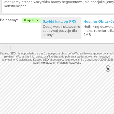
oferujemy przede wszystkim bramy segmentowe, ale specjalizujemy 
konstrukcjach.
Polecamy:
Kup link
Szybki katalog PR5
Hosting Obrazkó
Dodaj wpis i skutecznie
Hotlinking dozwolo
zdobywaj pozycję dla
maks. rozmiar plik
strony!
9MB
↑↑↑
Katalog SEO nie odpowiada za treść zewnętrznych stron WWW ani linków sponsorowanych
(reklam). Wszystkie linki, opisy, grafiki/zdjęcia do pobrania są darmowe, ale mogą być
nieaktualne. Odwiedzając Katalog SEO akceptujesz jego regulamin. Copyright © 2006-2026
Sublime
★
Star.com Walerian Walawski
.