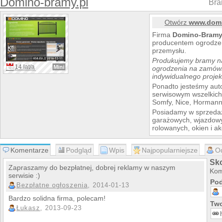
Domino-bramy.pl
Bra
Otwórz
www.domi
Firma
Domino-Bramy 
producentem ogrodze
przemysłu.
Produkujemy bramy n
14 lat/a
Mini
ogrodzenia na zamówi
indywidualnego projek
Ponadto jesteśmy au
serwisowym wszelkich 
Somfy, Nice, Hormann,
Posiadamy w sprzedaż
garażowych, wjazdowyc
rolowanych, okien i a
Komentarze
Podgląd
Wpis
Najpopularniejsze
O
Sk
Zapraszamy do bezpłatnej, dobrej reklamy w naszym
Kom
serwisie :)
Pod
Bezpłatne ogłoszenia
, 2014-01-13
Bardzo solidna firma, polecam!
Two
Łukasz
, 2013-09-23