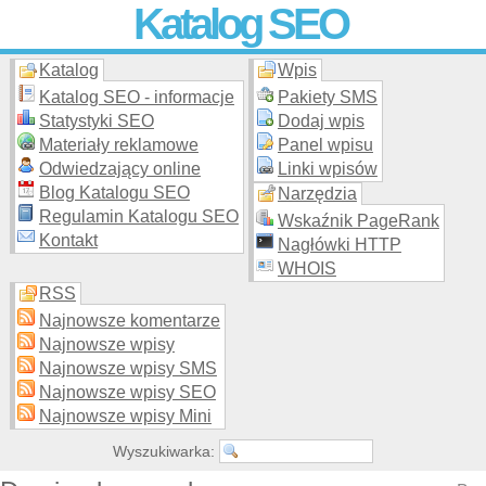
Katalog SEO
Katalog
Wpis
Skuteczna i
etyczna
promocja stron WWW –
dodaj stronę
do
moderowanego katalogu za darmo!
Katalog SEO - informacje
Pakiety SMS
Statystyki SEO
Dodaj wpis
Materiały reklamowe
Panel wpisu
Odwiedzający online
Linki wpisów
Blog Katalogu SEO
Narzędzia
Regulamin Katalogu SEO
Wskaźnik PageRank
Kontakt
Nagłówki HTTP
WHOIS
RSS
Najnowsze komentarze
Najnowsze wpisy
Najnowsze wpisy SMS
Najnowsze wpisy SEO
Najnowsze wpisy Mini
Wyszukiwarka: