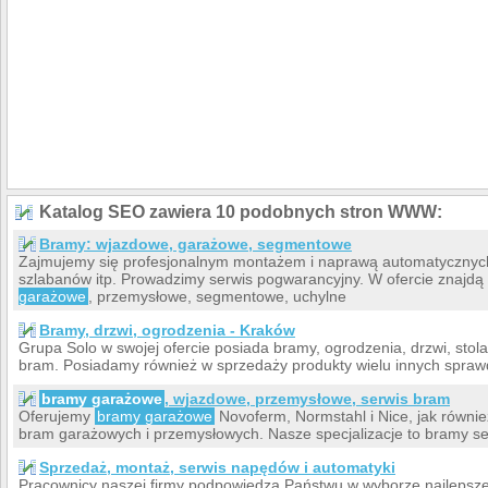
Katalog SEO zawiera 10 podobnych stron WWW:
Bramy: wjazdowe, garażowe, segmentowe
Zajmujemy się profesjonalnym montażem i naprawą automatycznyc
szlabanów itp. Prowadzimy serwis pogwarancyjny. W ofercie znajd
garażowe
, przemysłowe, segmentowe, uchylne
Bramy, drzwi, ogrodzenia - Kraków
Grupa Solo w swojej ofercie posiada bramy, ogrodzenia, drzwi, sto
bram. Posiadamy również w sprzedaży produkty wielu innych spraw
bramy garażowe
, wjazdowe, przemysłowe, serwis bram
Oferujemy
bramy garażowe
Novoferm, Normstahl i Nice, jak równi
bram garażowych i przemysłowych. Nasze specjalizacje to bramy s
Sprzedaż, montaż, serwis napędów i automatyki
Pracownicy naszej firmy podpowiedzą Państwu w wyborze najlepsze