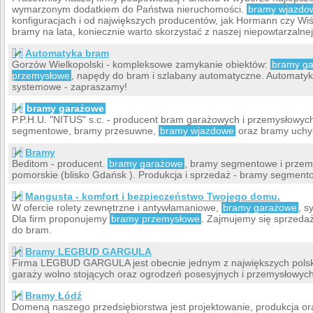
wymarzonym dodatkiem do Państwa nieruchomości.
bramy wjazdo
konfiguracjach i od największych producentów, jak Hormann czy Wi
bramy na lata, koniecznie warto skorzystać z naszej niepowtarzalnej 
Automatyka bram
Gorzów Wielkopolski - kompleksowe zamykanie obiektów:
bramy g
przemysłowe
, napędy do bram i szlabany automatyczne. Automaty
systemowe - zapraszamy!
bramy garażowe
P.P.H.U. "NITUS" s.c. - producent bram garażowych i przemysłowyc
segmentowe, bramy przesuwne,
bramy wjazdowe
oraz bramy uchy
Bramy
Beditom - producent.
bramy garażowe
, bramy segmentowe i przemy
pomorskie (blisko Gdańsk ). Produkcja i sprzedaż - bramy segment
Mangusta - komfort i bezpieczeństwo Twojego domu.
W ofercie rolety zewnętrzne i antywłamaniowe,
bramy garażowe
, s
Dla firm proponujemy
bramy przemysłowe
. Zajmujemy się sprzeda
do bram.
Bramy LEGBUD GARGULA
Firma LEGBUD GARGULA jest obecnie jednym z największych pols
garaży wolno stojących oraz ogrodzeń posesyjnych i przemysłowych
Bramy Łódź
Domeną naszego przedsiębiorstwa jest projektowanie, produkcja o