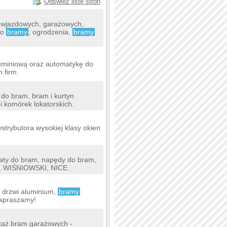
Odśwież listę stron
 wjazdowych, garażowych,
wo
bramy
, ogrodzenia.
bramy
aluminiową oraz automatykę do
 firm.
do bram, bram i kurtyn
 komórek lokatorskich.
trybutora wysokiej klasy okien
ty do bram, napędy do bram,
ME, WIŚNIOWSKI, NICE.
, drzwi aluminium,
bramy
apraszamy!
taż bram garażowych -