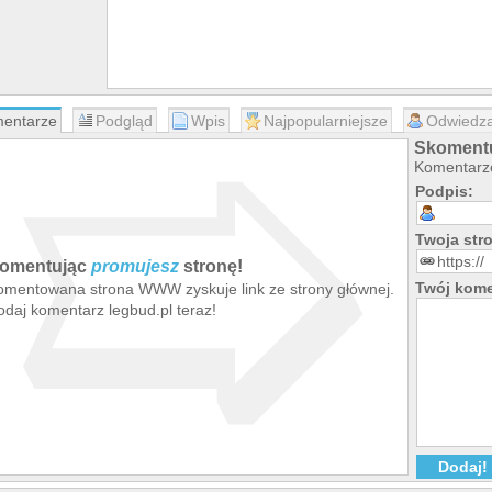
➯
entarze
Podgląd
Wpis
Najpopularniejsze
Odwiedza
Skomentu
Komentarze
Podpis:
Twoja st
omentując
promujesz
stronę!
Twój kome
omentowana strona WWW zyskuje link ze strony głównej.
odaj komentarz legbud.pl teraz!