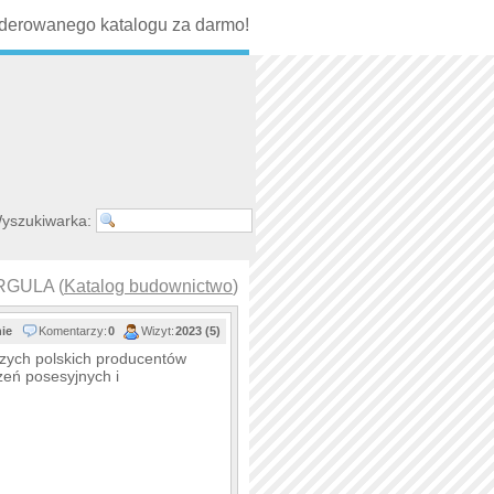
erowanego katalogu za darmo!
yszukiwarka:
RGULA (
Katalog budownictwo
)
nie
Komentarzy:
0
Wizyt:
2023 (5)
szych polskich producentów
eń posesyjnych i