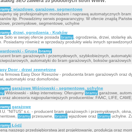
atalog SEO zawiera 10 podobnych stron WWW:
bramy
: wjazdowe, garażowe, segmentowe
ujemy się profesjonalnym montażem i naprawą automatycznych bram
banów itp. Prowadzimy serwis pogwarancyjny. W ofercie znajdą Państ
żowe, przemysłowe, segmentowe, uchylne
bramy
, drzwi, ogrodzenia - Kraków
a Solo w swojej ofercie posiada
bramy
, ogrodzenia, drzwi, stolarkę 
. Posiadamy również w sprzedaży produkty wielu innych sprawdzonych
wardowski - Grupa
bramy
ucent bram garażowych i przemysłowych, szybkobieżnych, automatyki 
ciwpożarowych, automatyki do bram garażowych, boksów garażowych i
asy Door - drzwi zewnętrzne
na firmowa Easy Door Rzeszów - producenta bram garażowych oraz dys
zwi, automatyki oraz domofonów.
bramy
garażowe Wiśniowski - segmentowe, uchylne
my
Wiśniowski - sklep internetowy. Oferujemy
bramy
garażowe, automa
ty oraz akcesoria najpopularniejszych producentów: FAAC, LIFE, CA
bramy
garażowe
H.U. "NITUS" s.c. - producent bram garażowych i przemysłowych, okna
mentowe,
bramy
przesuwne,
bramy
wjazdowe oraz
bramy
uchylne. Z
bramy
Łódź
ną naszego przedsiębiorstwa jest projektowanie, produkcja oraz mon