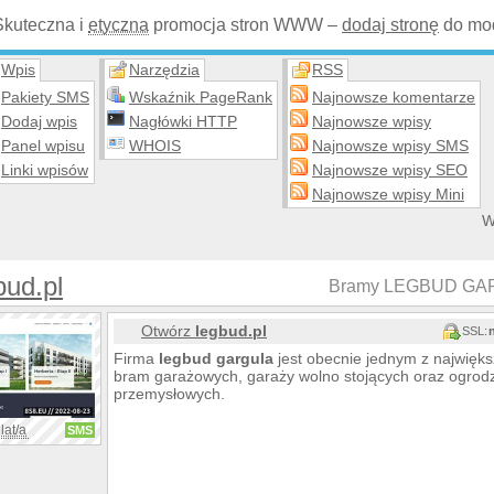
Skuteczna i
etyczna
promocja stron WWW –
dodaj stronę
do mod
Wpis
Narzędzia
RSS
Pakiety SMS
Wskaźnik PageRank
Najnowsze komentarze
Dodaj wpis
Nagłówki HTTP
Najnowsze wpisy
Panel wpisu
WHOIS
Najnowsze wpisy SMS
Linki wpisów
Najnowsze wpisy SEO
Najnowsze wpisy Mini
W
ud.pl
Bramy LEGBUD GA
Otwórz
legbud.pl
SSL:
Firma
legbud
gargula
jest obecnie jednym z najwięk
bram garażowych, garaży wolno stojących oraz ogrodz
przemysłowych.
lat/a
SMS