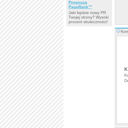
Prognoza
PageRank™
Jaki będzie nowy PR
Twojej strony? Wysoki
procent skuteczności!
Kom
K
K
D