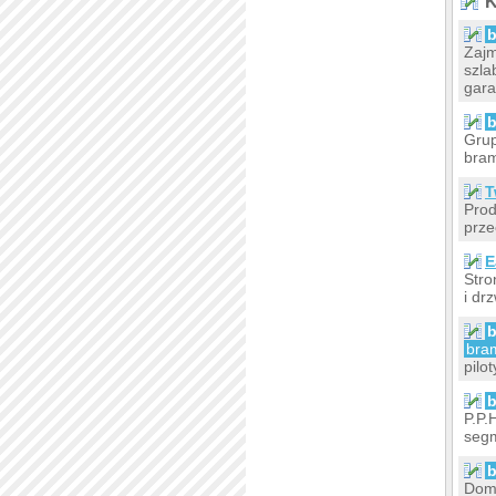
K
Zajm
szla
gara
Grup
bram
T
Prod
prze
E
Stro
i dr
bra
pilo
P.P.
seg
Dome