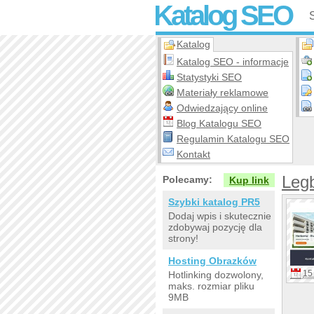
Katalog SEO
Katalog
Katalog SEO - informacje
Statystyki SEO
Materiały reklamowe
Odwiedzający online
Blog Katalogu SEO
Regulamin Katalogu SEO
Kontakt
Legb
Polecamy:
Kup link
Szybki katalog PR5
Dodaj wpis i skutecznie
zdobywaj pozycję dla
strony!
Hosting Obrazków
15 
Hotlinking dozwolony,
maks. rozmiar pliku
9MB