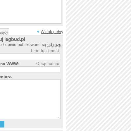
Widok pełny
jący
j legbud.pl
 / opinie publikowane są
od razu
.
Imię lub temat
rona WWW:
Opcjonalnie
ntarz: