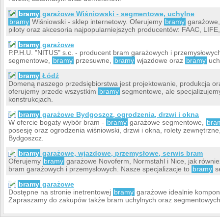
bramy
garażowe Wiśniowski - segmentowe, uchylne
bramy
Wiśniowski - sklep internetowy. Oferujemy
bramy
garażowe,
piloty oraz akcesoria najpopularniejszych producentów: FAAC, LI
bramy
garażowe
P.P.H.U. "NITUS" s.c. - producent bram garażowych i przemysłowyc
segmentowe,
bramy
przesuwne,
bramy
wjazdowe oraz
bramy
uch
bramy
Łódź
Domeną naszego przedsiębiorstwa jest projektowanie, produkcja o
oferujemy przede wszystkim
bramy
segmentowe, ale specjalizujemy
konstrukcjach.
bramy
garażowe Bydgoszcz, ogrodzenia, drzwi i okna
W ofercie bogaty wybór bram -
bramy
garażowe segmentowe,
bra
posesję oraz ogrodzenia wiśniowski, drzwi i okna, rolety zewnętrzn
Bydgoszcz.
bramy
garażowe, wjazdowe, przemysłowe, serwis bram
Oferujemy
bramy
garażowe Novoferm, Normstahl i Nice, jak równi
bram garażowych i przemysłowych. Nasze specjalizacje to
bramy
se
bramy
garażowe
Dostępne na stronie inetrentowej
bramy
garażowe idealnie komponu
Zapraszamy do zakupów także bram uchylnych oraz segmentowych