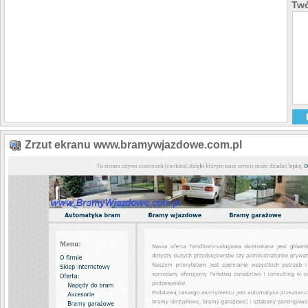
Twó
Zrzut ekranu www.bramywjazdowe.com.pl