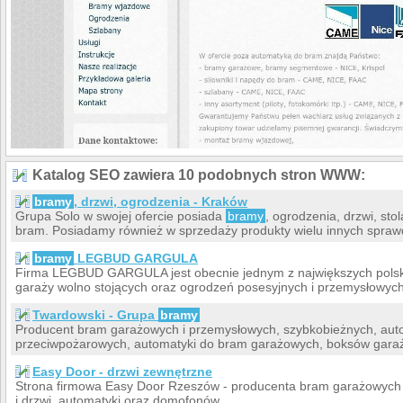
Katalog SEO zawiera 10 podobnych stron WWW:
bramy
, drzwi, ogrodzenia - Kraków
Grupa Solo w swojej ofercie posiada
bramy
, ogrodzenia, drzwi, st
bram. Posiadamy również w sprzedaży produkty wielu innych spraw
bramy
LEGBUD GARGULA
Firma LEGBUD GARGULA jest obecnie jednym z największych pols
garaży wolno stojących oraz ogrodzeń posesyjnych i przemysłowych
Twardowski - Grupa
bramy
Producent bram garażowych i przemysłowych, szybkobieżnych, auto
przeciwpożarowych, automatyki do bram garażowych, boksów garaż
Easy Door - drzwi zewnętrzne
Strona firmowa Easy Door Rzeszów - producenta bram garażowych o
i drzwi, automatyki oraz domofonów.