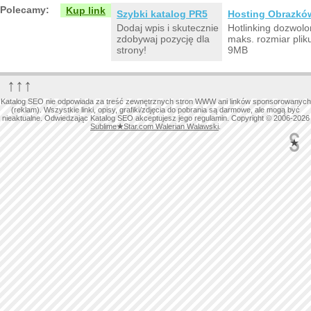
Polecamy:
Kup link
Szybki katalog PR5
Hosting Obrazkó
Dodaj wpis i skutecznie
Hotlinking dozwolo
zdobywaj pozycję dla
maks. rozmiar plik
strony!
9MB
↑↑↑
Katalog SEO nie odpowiada za treść zewnętrznych stron WWW ani linków sponsorowanych
(reklam). Wszystkie linki, opisy, grafiki/zdjęcia do pobrania są darmowe, ale mogą być
nieaktualne. Odwiedzając Katalog SEO akceptujesz jego regulamin. Copyright © 2006-2026
Sublime
★
Star.com Walerian Walawski
.