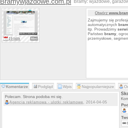
Bramywjazdowe.com.pl
Bramy: wjazdowe, garażo
Otwórz
www.bram
Zajmujemy się profes
automatycznych
bra
itp. Prowadzimy
serwi
Państwo
bram
y
, ogro
przemysłowe, segmen
19 lat/a
Mini
Komentarze
Podgląd
Wpis
Najpopularniejsze
O
Sk
Polecam. Strona podoba mi się.
Kom
Agencja reklamowa - ulotki reklamowe
, 2014-04-05
Pod
Two