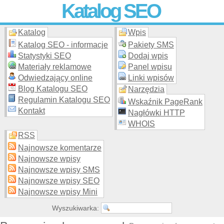
Katalog SEO
Katalog
Wpis
Skuteczna i
etyczna
promocja stron WWW –
dodaj stronę
do
moderowanego katalogu za darmo!
Katalog SEO - informacje
Pakiety SMS
Statystyki SEO
Dodaj wpis
Materiały reklamowe
Panel wpisu
Odwiedzający online
Linki wpisów
Blog Katalogu SEO
Narzędzia
Regulamin Katalogu SEO
Wskaźnik PageRank
Kontakt
Nagłówki HTTP
WHOIS
RSS
Najnowsze komentarze
Najnowsze wpisy
Najnowsze wpisy SMS
Najnowsze wpisy SEO
Najnowsze wpisy Mini
Wyszukiwarka: