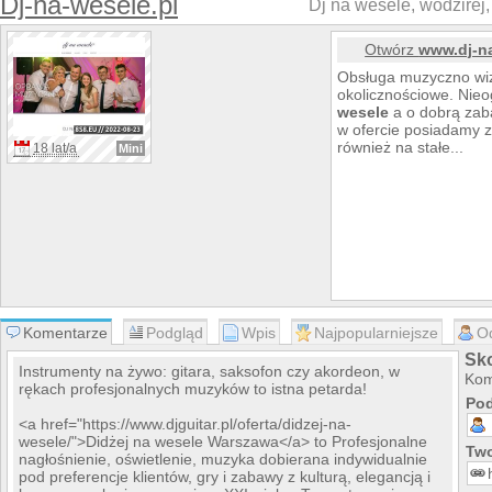
Dj-na-wesele.pl
Dj na wesele, wodzirej,
Otwórz
www.dj-na
Obsługa muzyczno wi
okolicznościowe. Nieo
wesele
a o dobrą zaba
w ofercie posiadamy z
również na stałe...
18 lat/a
Mini
Komentarze
Podgląd
Wpis
Najpopularniejsze
O
Sko
Instrumenty na żywo: gitara, saksofon czy akordeon, w
Kom
rękach profesjonalnych muzyków to istna petarda!
Pod
<a href="https://www.djguitar.pl/oferta/didzej-na-
wesele/">Didżej na wesele Warszawa</a> to Profesjonalne
Two
nagłośnienie, oświetlenie, muzyka dobierana indywidualnie
pod preferencje klientów, gry i zabawy z kulturą, elegancją i