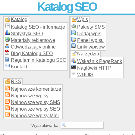
Katalog SEO
Katalog
Wpis
Skuteczna i
etyczna
promocja stron WWW –
dodaj stronę
do
moderowanego katalogu za darmo!
Katalog SEO - informacje
Pakiety SMS
Statystyki SEO
Dodaj wpis
Materiały reklamowe
Panel wpisu
Odwiedzający online
Linki wpisów
Blog Katalogu SEO
Narzędzia
Regulamin Katalogu SEO
Wskaźnik PageRank
Kontakt
Nagłówki HTTP
WHOIS
RSS
Najnowsze komentarze
Najnowsze wpisy
Najnowsze wpisy SMS
Najnowsze wpisy SEO
Najnowsze wpisy Mini
Wyszukiwarka: