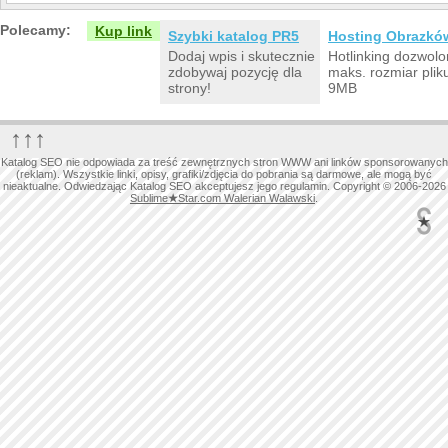
Polecamy:
Kup link
Szybki katalog PR5
Hosting Obrazkó
Dodaj wpis i skutecznie
Hotlinking dozwolo
zdobywaj pozycję dla
maks. rozmiar plik
strony!
9MB
↑↑↑
Katalog SEO nie odpowiada za treść zewnętrznych stron WWW ani linków sponsorowanych
(reklam). Wszystkie linki, opisy, grafiki/zdjęcia do pobrania są darmowe, ale mogą być
nieaktualne. Odwiedzając Katalog SEO akceptujesz jego regulamin. Copyright © 2006-2026
Sublime
★
Star.com Walerian Walawski
.