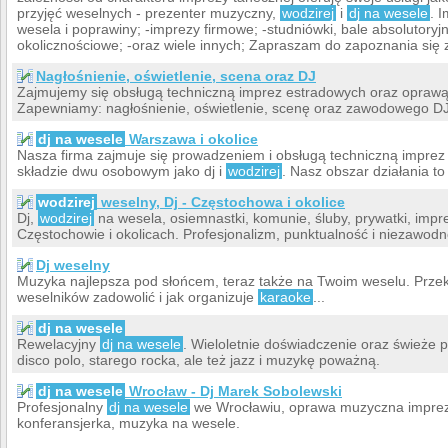
przyjęć weselnych - prezenter muzyczny,
wodzirej
i
dj na wesele
. I
wesela i poprawiny; -imprezy firmowe; -studniówki, bale absolutoryjn
okolicznościowe; -oraz wiele innych; Zapraszam do zapoznania się z
Nagłośnienie, oświetlenie, scena oraz DJ
Zajmujemy się obsługą techniczną imprez estradowych oraz opraw
Zapewniamy: nagłośnienie, oświetlenie, scenę oraz zawodowego D
dj na wesele
Warszawa i okolice
Nasza firma zajmuje się prowadzeniem i obsługą techniczną impre
składzie dwu osobowym jako dj i
wodzirej
. Nasz obszar działania t
wodzirej
weselny, Dj - Częstochowa i okolice
Dj,
wodzirej
na wesela, osiemnastki, komunie, śluby, prywatki, impr
Częstochowie i okolicach. Profesjonalizm, punktualność i niezawod
Dj weselny
Muzyka najlepsza pod słońcem, teraz także na Twoim weselu. Przek
weselników zadowolić i jak organizuje
karaoke
...
dj na wesele
Rewelacyjny
dj na wesele
. Wieloletnie doświadczenie oraz świeże 
disco polo, starego rocka, ale też jazz i muzykę poważną.
dj na wesele
Wrocław - Dj Marek Sobolewski
Profesjonalny
dj na wesele
we Wrocławiu, oprawa muzyczna imprez,
konferansjerka, muzyka na wesele.