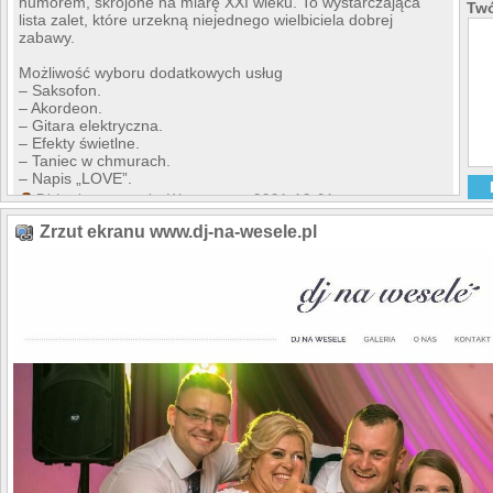
humorem, skrojone na miarę XXI wieku. To wystarczająca
Twó
lista zalet, które urzekną niejednego wielbiciela dobrej
zabawy.
Możliwość wyboru dodatkowych usług
– Saksofon.
– Akordeon.
– Gitara elektryczna.
– Efekty świetlne.
– Taniec w chmurach.
– Napis „LOVE”.
Didżej na wesele Warszawa
, 2021-12-01
Zrzut ekranu www.dj-na-wesele.pl