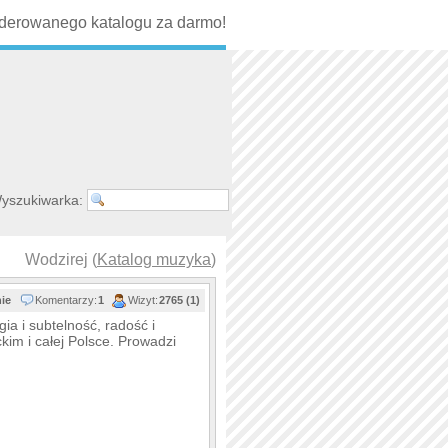
erowanego katalogu za darmo!
yszukiwarka:
Wodzirej (
Katalog muzyka
)
nie
Komentarzy:
1
Wizyt:
2765 (1)
gia i subtelność, radość i
im i całej Polsce. Prowadzi