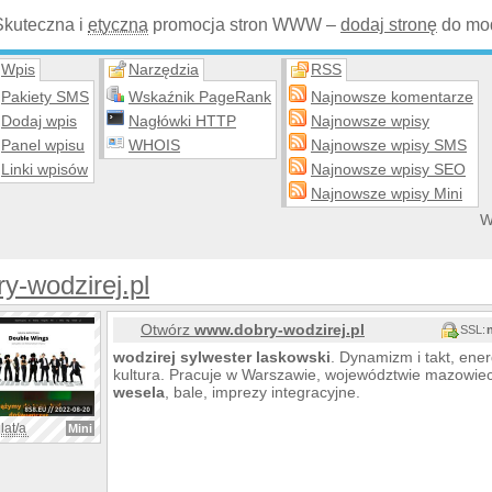
Skuteczna i
etyczna
promocja stron WWW –
dodaj stronę
do mod
Wpis
Narzędzia
RSS
Pakiety SMS
Wskaźnik PageRank
Najnowsze komentarze
Dodaj wpis
Nagłówki HTTP
Najnowsze wpisy
Panel wpisu
WHOIS
Najnowsze wpisy SMS
Linki wpisów
Najnowsze wpisy SEO
Najnowsze wpisy Mini
W
y-wodzirej.pl
Otwórz
www.dobry-wodzirej.pl
SSL:
wodzirej
sylwester
laskowski
. Dynamizm i takt, ener
kultura. Pracuje w Warszawie, województwie mazowieck
wesela
, bale, imprezy integracyjne.
lat/a
Mini