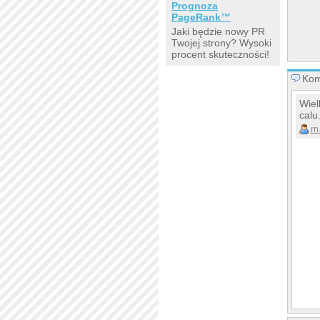
Prognoza
PageRank™
Jaki będzie nowy PR
Twojej strony? Wysoki
procent skuteczności!
Kom
Wiel
calu
m