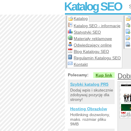
Katalog SEO
Katalog
Katalog SEO - informacje
Statystyki SEO
Materiały reklamowe
Odwiedzający online
Blog Katalogu SEO
Regulamin Katalogu SEO
Kontakt
Dobr
Polecamy:
Kup link
Szybki katalog PR5
Dodaj wpis i skutecznie
zdobywaj pozycję dla
strony!
Hosting Obrazków
16 
Hotlinking dozwolony,
maks. rozmiar pliku
9MB