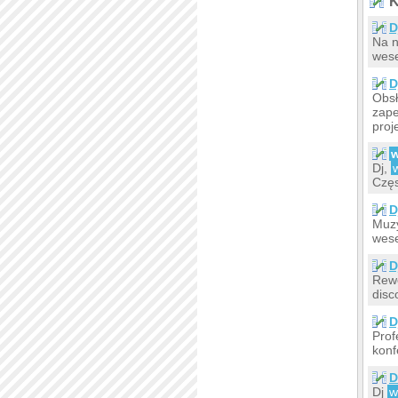
K
D
Na n
wese
D
Obsł
zape
proj
w
Dj,
Częs
D
Muzy
wese
D
Rewe
disc
D
Prof
konf
D
Dj
w