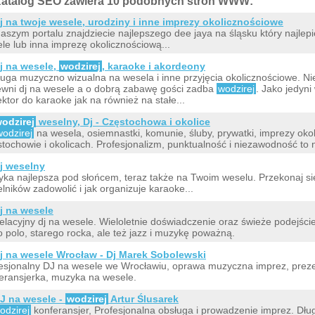
atalog SEO zawiera 10 podobnych stron WWW:
j na twoje wesele, urodziny i inne imprezy okolicznościowe
aszym portalu znajdziecie najlepszego dee jaya na śląsku który najlepie
le lub inna imprezę okolicznościową...
j na wesele,
wodzirej
, karaoke i akordeony
uga muzyczno wizualna na wesela i inne przyjęcia okolicznościowe. Ni
wni dj na wesele a o dobrą zabawę gości zadba
wodzirej
. Jako jedyn
ektor do karaoke jak na również na stałe...
odzirej
weselny, Dj - Częstochowa i okolice
wodzirej
na wesela, osiemnastki, komunie, śluby, prywatki, imprezy oko
tochowie i okolicach. Profesjonalizm, punktualność i niezawodność t
j weselny
ka najlepsza pod słońcem, teraz także na Twoim weselu. Przekonaj s
lników zadowolić i jak organizuje karaoke...
j na wesele
lacyjny dj na wesele. Wieloletnie doświadczenie oraz świeże podejści
o polo, starego rocka, ale też jazz i muzykę poważną.
j na wesele Wrocław - Dj Marek Sobolewski
esjonalny DJ na wesele we Wrocławiu, oprawa muzyczna imprez, preze
eransjerka, muzyka na wesele.
J na wesele -
wodzirej
Artur Ślusarek
odzirej
konferansjer, Profesjonalna obsługa i prowadzenie imprez. Dłu