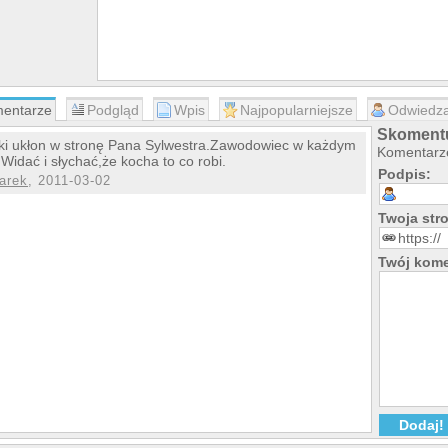
entarze
Podgląd
Wpis
Najpopularniejsze
Odwiedza
Skomentu
ki ukłon w stronę Pana Sylwestra.Zawodowiec w każdym
Komentarze
.Widać i słychać,że kocha to co robi.
Podpis:
arek
, 2011-03-02
Twoja st
Twój kome