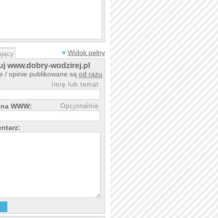
Widok pełny
jący
j www.dobry-wodzirej.pl
 / opinie publikowane są
od razu
.
Imię lub temat
rona WWW:
Opcjonalnie
ntarz: