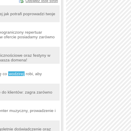
Odśwież listę stron
j jak potrafi poprowadzi twoje
eograniczony repertuar
i w ofercie posiadamy zarówno
licznościowe oraz festyny w
o nasza domena!
ię co
wodzirej
robi, aby
e do klientów: zagra zarówno
nter muzyczny, prowadzenie i
goletnie doświadczenie oraz