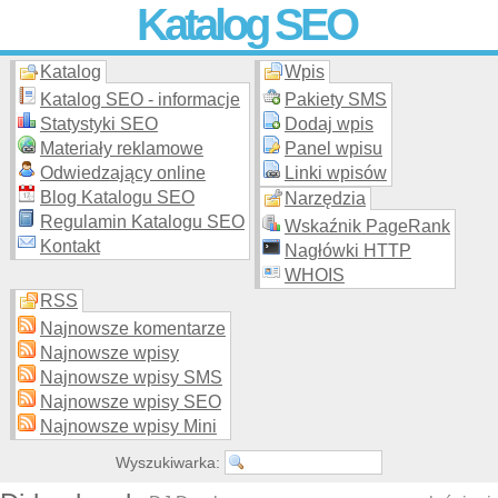
Katalog SEO
Katalog
Wpis
Skuteczna i
etyczna
promocja stron WWW –
dodaj stronę
do
moderowanego katalogu za darmo!
Katalog SEO - informacje
Pakiety SMS
Statystyki SEO
Dodaj wpis
Materiały reklamowe
Panel wpisu
Odwiedzający online
Linki wpisów
Blog Katalogu SEO
Narzędzia
Regulamin Katalogu SEO
Wskaźnik PageRank
Kontakt
Nagłówki HTTP
WHOIS
RSS
Najnowsze komentarze
Najnowsze wpisy
Najnowsze wpisy SMS
Najnowsze wpisy SEO
Najnowsze wpisy Mini
Wyszukiwarka: