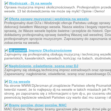
Wodniczak - Dj na wesele
Oprawa muzyczna imprez okolicznościowych. Profesjonalizm przed
wesele. 13 lat doświadczenia nie może się mylić! Opinie i Demo!
Oferta oprawy muzycznej i wodzireja na weselu
Profesjonalny duet DJ'a i Wodzirejki oferuje Państwu usługę opraw
dekoracji światłem Waszego wesela. Nasza wiedza i bogaty repert
sprawią, że Wasze wesele będzie świetne i przejdzie do historii. O
dokładamy profesjonalną oprawę świetlną Waszej sali weselnej. Dz
profesjonalnym sprzęcie muzycznym. Zapraszamy do zapoznania si
zobaczenia na weselu.
dj poznań
, Imprezy Okolicznościowe
Zajmujemy się profesjonalną obsługą muzyczną i techniczną wszelk
panieńskich, kawalerskich, weselach, kończąc na balach, studniówk
Nagłośnienie, oświetlenie, scena oraz DJ
Zajmujemy się obsługą techniczną imprez estradowych oraz opraw
Zapewniamy: nagłośnienie, oświetlenie, scenę oraz zawodowego D
Dj na wesele
Na stronie WWW.DjJerzman.pl znajdziecie Państwo ofertę Poznańskie
twierdzi nawet, że to najlepszy dj na wesele w takich miastach jak
stronę, po zapoznaniu się z informacjami o tym dj-u, po rzuceniu okiem
pewnością będziecie wiedzieli Państwo czy warto dać mu szansę i s
Bramy gorzów, drzwi gorzów. MAC
MAC Gorzów. Oferujemy: bramy garażowe piła gorzów, drzwi piła g