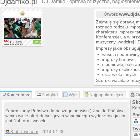
Djdamko.pl
DJ Damko - oprawa muzyczna, nagłośnienie 
Otwórz
www.djda
Zajmuję się oprawą m
różnego rodzaju impr
charakteru imprezy ta
Konferansjer, a w prz
muzyczny, wodzirej i 
13 lat/a
SMS
Imprezy jakie obsługuj
wesela i poprawiny
imprezy firmowe;
studniówki, bale ab
imprezy okolicznoś
oraz wiele innych;
Szeroki wachlarz muzy
sprzęt nagłośnieniowy
podejście do każdego
Komentarze
Podgląd
Wpis
Najpopularniejsze
O
pomysłów to wszystko
impreza będzie wyjąt
Sk
Zapraszam serdecznie
Kom
Zapraszamy Państwa do naszego serwisu:) Znajdą Państwo
stronie internetowej.
Pod
w nim wiele ofert dotyczących wspaniałego wydarzenia jakim
W razie jakichkolwiek 
jest ślub oraz wesele.
Two
Ślub i wesele
, 2014-01-30