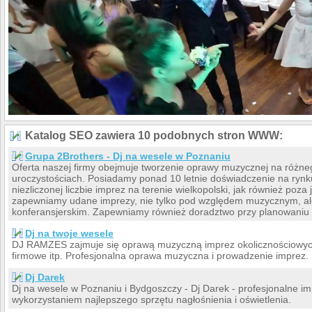
Katalog SEO zawiera 10 podobnych stron WWW:
Grupa 2Brothers - Dj na wesele w Poznaniu
Oferta naszej firmy obejmuje tworzenie oprawy muzycznej na różne
uroczystościach. Posiadamy ponad 10 letnie doświadczenie na rynk
niezliczonej liczbie imprez na terenie wielkopolski, jak również poza
zapewniamy udane imprezy, nie tylko pod względem muzycznym, ale
konferansjerskim. Zapewniamy również doradztwo przy planowaniu 
Dj na twoje wesele
DJ RAMZES zajmuje się oprawą muzyczną imprez okolicznościowych 
firmowe itp. Profesjonalna oprawa muzyczna i prowadzenie imprez. 
Dj Darek
Dj na wesele w Poznaniu i Bydgoszczy - Dj Darek - profesjonalne im
wykorzystaniem najlepszego sprzętu nagłośnienia i oświetlenia.