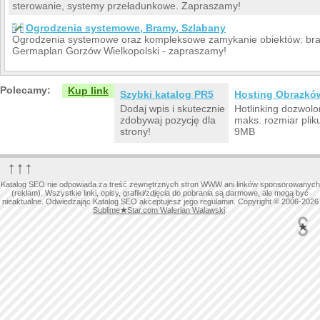
sterowanie, systemy przeładunkowe. Zapraszamy!
Ogrodzenia systemowe, Bramy, Szlabany
Ogrodzenia systemowe oraz kompleksowe zamykanie obiektów: bra
Germaplan Gorzów Wielkopolski - zapraszamy!
Polecamy:
Kup link
Szybki katalog PR5
Hosting Obrazkó
Dodaj wpis i skutecznie
Hotlinking dozwolo
zdobywaj pozycję dla
maks. rozmiar plik
strony!
9MB
↑↑↑
Katalog SEO nie odpowiada za treść zewnętrznych stron WWW ani linków sponsorowanych
(reklam). Wszystkie linki, opisy, grafiki/zdjęcia do pobrania są darmowe, ale mogą być
nieaktualne. Odwiedzając Katalog SEO akceptujesz jego regulamin. Copyright © 2006-2026
Sublime
★
Star.com Walerian Walawski
.