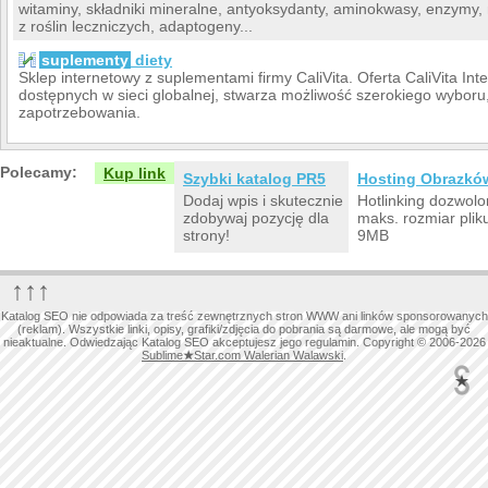
witaminy, składniki mineralne, antyoksydanty, aminokwasy, enzymy,
z roślin leczniczych, adaptogeny...
suplementy
diety
Sklep internetowy z suplementami firmy CaliVita. Oferta CaliVita Int
dostępnych w sieci globalnej, stwarza możliwość szerokiego wyboru, 
zapotrzebowania.
Polecamy:
Kup link
Szybki katalog PR5
Hosting Obrazkó
Dodaj wpis i skutecznie
Hotlinking dozwolo
zdobywaj pozycję dla
maks. rozmiar plik
strony!
9MB
↑↑↑
Katalog SEO nie odpowiada za treść zewnętrznych stron WWW ani linków sponsorowanych
(reklam). Wszystkie linki, opisy, grafiki/zdjęcia do pobrania są darmowe, ale mogą być
nieaktualne. Odwiedzając Katalog SEO akceptujesz jego regulamin. Copyright © 2006-2026
Sublime
★
Star.com Walerian Walawski
.