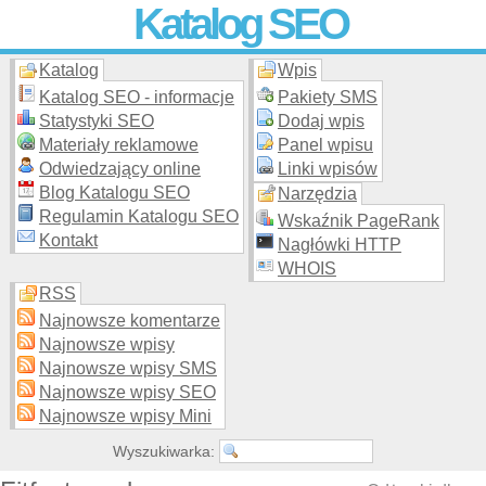
Katalog SEO
Katalog
Wpis
Skuteczna i
etyczna
promocja stron WWW –
dodaj stronę
do
moderowanego katalogu za darmo!
Katalog SEO - informacje
Pakiety SMS
Statystyki SEO
Dodaj wpis
Materiały reklamowe
Panel wpisu
Odwiedzający online
Linki wpisów
Blog Katalogu SEO
Narzędzia
Regulamin Katalogu SEO
Wskaźnik PageRank
Kontakt
Nagłówki HTTP
WHOIS
RSS
Najnowsze komentarze
Najnowsze wpisy
Najnowsze wpisy SMS
Najnowsze wpisy SEO
Najnowsze wpisy Mini
Wyszukiwarka: