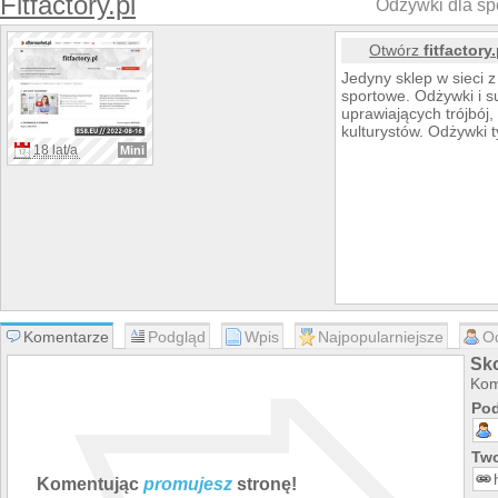
Fitfactory.pl
Odżywki dla sp
Otwórz
fitfactory.
Jedyny sklep w sieci 
sportowe. Odżywki i s
uprawiających trójbój, 
kulturystów. Odżywki 
18 lat/a
Mini
Komentarze
Podgląd
Wpis
Najpopularniejsze
O
Sko
Kom
Pod
Two
Komentując
promujesz
stronę!