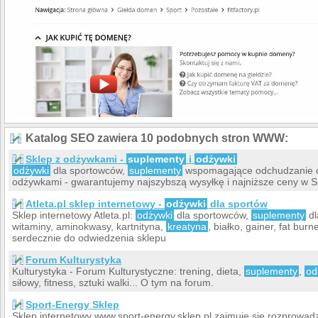
Katalog SEO zawiera 10 podobnych stron WWW:
Sklep z odżywkami -
suplementy
i
odżywki
odżywki
dla sportowców,
suplementy
wspomagające odchudzanie or
odżywkami - gwarantujemy najszybszą wysyłkę i najniższe ceny w S
Atleta.pl sklep internetowy -
odżywki
dla sportów
Sklep internetowy Atleta.pl:
odżywki
dla sportowców,
suplementy
dl
witaminy, aminokwasy, kartnityna,
kreatyna
, białko, gainer, fat bur
serdecznie do odwiedzenia sklepu
Forum Kulturystyka
Kulturystyka - Forum Kulturystyczne: trening, dieta,
suplementy
,
od
siłowy, fitness, sztuki walki... O tym na forum.
Sport-Energy Sklep
Sklep internetowy www.sport-energy.sklep.pl zajmuje się rozprow