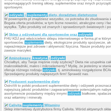
wspomagających trening siłowy, suplementów oraz innych przyrząd
sportowymi.
odżywki
i
suplementy
diety, doradztwo dietetyczne
W powerspirits.pl znajdziesz wszystko, co potrzeba do zbudowania id
Bogata oferta produktów, w tym liczne nowości, atrakcyjne ceny i f
wysyłka. Tylko produkty od znanych i sprawdzonych światowych i po
Sklep z odżywkami dla sportowców oraz
odżywki
FHU KDJ jest właścicielem sklepu internetowego e-forma.pl w który
sportowców,
suplementy
diety, ekologiczne produkty spożywcze, ak
najważniejsze jest zdrowie i aktywność fizyczna. Nasze produkty po
zawsze marzyłeś.
Aminokwasy,
kreatyna
i
odżywki
Chciałbyś, aby Twoje mięśnie rosły szybciej? Dieta nie uzupełnia c
makroskładniki, makro i mikroelementy? Myślę, że jesteśmy w stan
oferuje różnego rodzaju
odżywki
, tj. aminokwasy rozgałęzione BCA
Sprzedajemy produkty najlepszych firm! Sprawdź nas.
Producent suplementów diety
OstroVit to polski producent suplementów diety i odżywek przezna
najwyższą jakość produktów i zagwarantowanie potencjalnym nab
asortymencie posiadamy między innymi
odżywki
białkowe, spalacze
oraz witaminy i minerały.
Calivita
suplementy
Witaminy
Sklep internetowy dystrybutora firmy Calivita. Wśród aktywnych skł